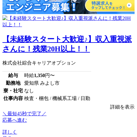
【未経験スタート大歓迎♪】収入重視派
さんに！残業20H以上！！
株式会社綜合キャリアオプション
給与
時給
1,350
円〜
勤務地
愛知県 みよし市
寮・社宅
なし
仕事内容
検査・梱包 / 機械系工場 / 日勤
詳細を表示
＼最短45秒で完了／
応募へ進む
詳しく