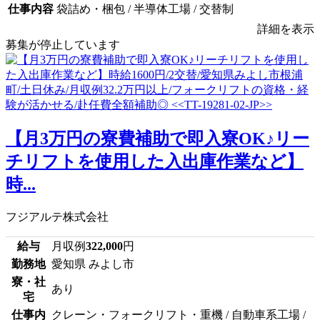
仕事内容
袋詰め・梱包 / 半導体工場 / 交替制
詳細を表示
募集が停止しています
【月3万円の寮費補助で即入寮OK♪リー
チリフトを使用した入出庫作業など】
時...
フジアルテ株式会社
給与
月収例
322,000
円
勤務地
愛知県 みよし市
寮・社
あり
宅
仕事内
クレーン・フォークリフト・重機 / 自動車系工場 /