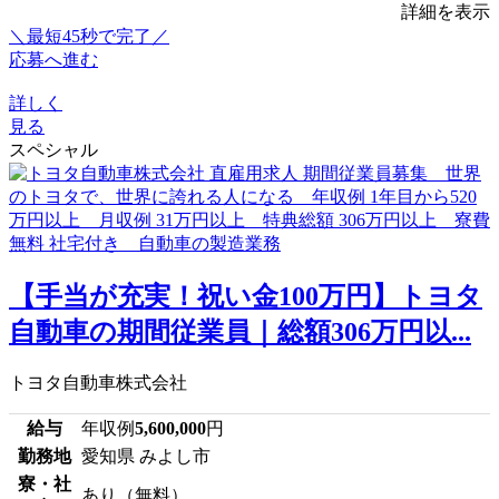
詳細を表示
＼最短45秒で完了／
応募へ進む
詳しく
見る
スペシャル
【手当が充実！祝い金100万円】トヨタ
自動車の期間従業員｜総額306万円以...
トヨタ自動車株式会社
給与
年収例
5,600,000
円
勤務地
愛知県 みよし市
寮・社
あり（無料）