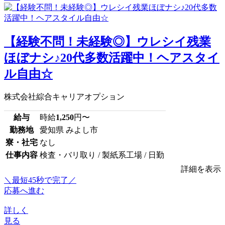
【経験不問！未経験◎】ウレシイ残業
ほぼナシ♪20代多数活躍中！ヘアスタイ
ル自由☆
株式会社綜合キャリアオプション
給与
時給
1,250
円〜
勤務地
愛知県 みよし市
寮・社宅
なし
仕事内容
検査・バリ取り / 製紙系工場 / 日勤
詳細を表示
＼最短45秒で完了／
応募へ進む
詳しく
見る