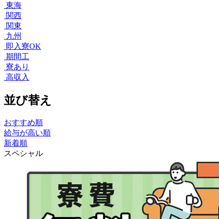
東海
関西
関東
九州
即入寮OK
期間工
寮あり
高収入
並び替え
おすすめ順
給与が高い順
新着順
スペシャル