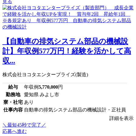
見る
【自動車の排気システム部品の機械設
計】年収例577万円！経験を活かして高
収...
株式会社ヨコタエンタープライズ(製造)
給与
年収例
5,770,000
円
勤務地
愛知県 みよし市
寮・社宅
あり
仕事内容
自動車の排気システム部品の機械設計・正社員
詳細を表示
＼最短45秒で完了／
応募へ進む