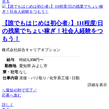
見る
【誰でもはじめは初心者♪】1H程度/日
の残業でちょい稼ぎ！社会人経験をつ
もう！
株式会社綜合キャリアオプション
給与
時給
1,350
円〜
勤務地
愛知県 みよし市
寮・社宅
なし
仕事内容
溶接・バリ取り / 化学系工場 / 日勤
詳細を表示
＼最短45秒で完了／
応募へ進む
詳しく