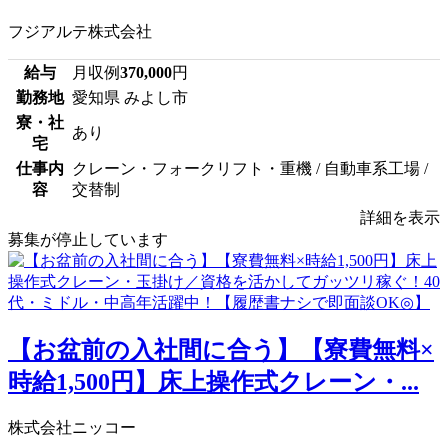
フジアルテ株式会社
給与
月収例
370,000
円
勤務地
愛知県 みよし市
寮・社
あり
宅
仕事内
クレーン・フォークリフト・重機 / 自動車系工場 /
容
交替制
詳細を表示
募集が停止しています
【お盆前の入社間に合う】【寮費無料×
時給1,500円】床上操作式クレーン・...
株式会社ニッコー