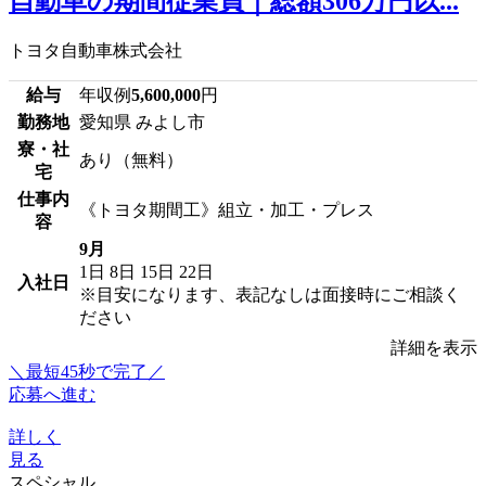
自動車の期間従業員｜総額306万円以...
トヨタ自動車株式会社
給与
年収例
5,600,000
円
勤務地
愛知県 みよし市
寮・社
あり（無料）
宅
仕事内
《トヨタ期間工》組立・加工・プレス
容
9月
1日
8日
15日
22日
入社日
※目安になります、表記なしは面接時にご相談く
ださい
詳細を表示
＼最短45秒で完了／
応募へ進む
詳しく
見る
スペシャル