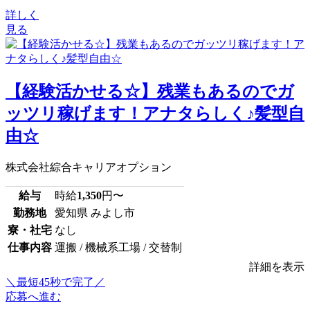
詳しく
見る
【経験活かせる☆】残業もあるのでガ
ッツリ稼げます！アナタらしく♪髪型自
由☆
株式会社綜合キャリアオプション
給与
時給
1,350
円〜
勤務地
愛知県 みよし市
寮・社宅
なし
仕事内容
運搬 / 機械系工場 / 交替制
詳細を表示
＼最短45秒で完了／
応募へ進む