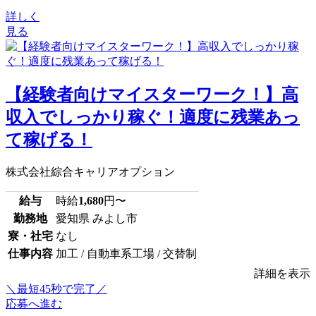
詳しく
見る
【経験者向けマイスターワーク！】高
収入でしっかり稼ぐ！適度に残業あっ
て稼げる！
株式会社綜合キャリアオプション
給与
時給
1,680
円〜
勤務地
愛知県 みよし市
寮・社宅
なし
仕事内容
加工 / 自動車系工場 / 交替制
詳細を表示
＼最短45秒で完了／
応募へ進む