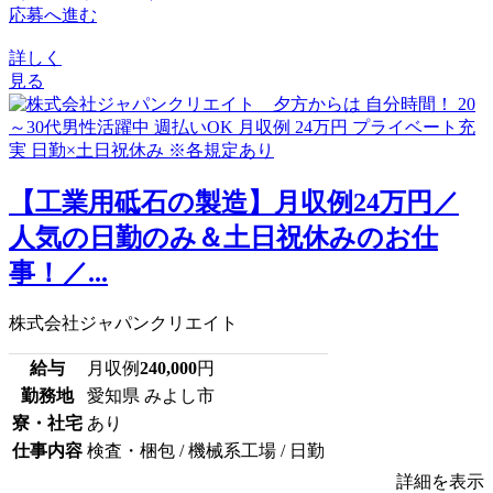
応募へ進む
詳しく
見る
【工業用砥石の製造】月収例24万円／
人気の日勤のみ＆土日祝休みのお仕
事！／...
株式会社ジャパンクリエイト
給与
月収例
240,000
円
勤務地
愛知県 みよし市
寮・社宅
あり
仕事内容
検査・梱包 / 機械系工場 / 日勤
詳細を表示