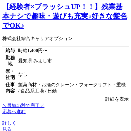
【経験者×ブラッシュUP！！】残業基
本ナシで趣味・遊びも充実♪好きな髪色
でOK♪
株式会社綜合キャリアオプション
給与
時給
1,400
円〜
勤務
愛知県 みよし市
地
寮・
なし
社宅
仕事
製菓商材・お酒のクレーン・フォークリフト・重機
内容
/ 食品系工場 / 日勤
詳細を表示
＼最短45秒で完了／
応募へ進む
詳しく
見る