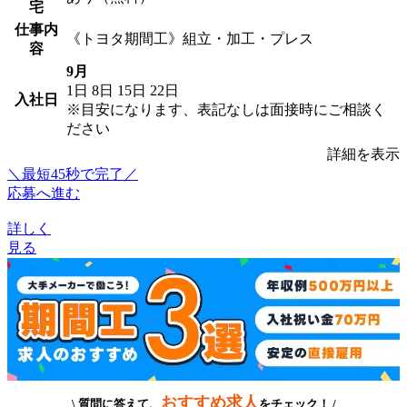
宅
仕事内
《トヨタ期間工》組立・加工・プレス
容
9月
1日
8日
15日
22日
入社日
※目安になります、表記なしは面接時にご相談く
ださい
詳細を表示
＼最短45秒で完了／
応募へ進む
詳しく
見る
おすすめ求人
\ 質問に答えて、
をチェック！ /