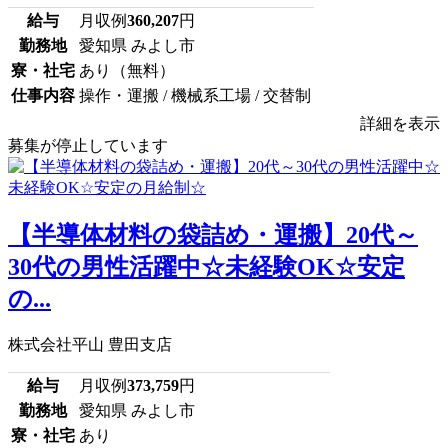
給与
月収例
360,207
円
勤務地
愛知県 みよし市
寮・社宅
あり（無料）
仕事内容
操作・運搬 / 機械系工場 / 交替制
詳細を表示
募集が停止しています
【半導体材料の袋詰め・運搬】20代～
30代の男性活躍中☆未経験OK☆安定
の...
株式会社平山 豊田支店
給与
月収例
373,759
円
勤務地
愛知県 みよし市
寮・社宅
あり