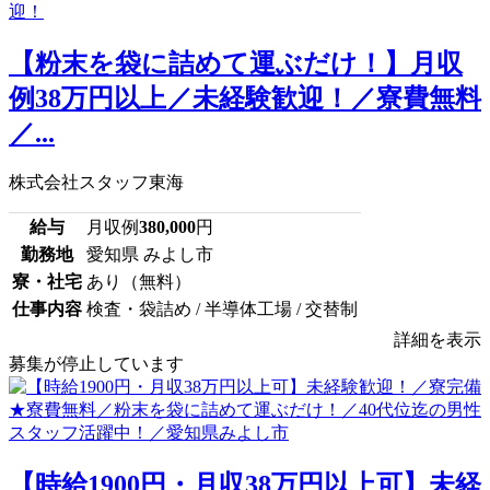
【粉末を袋に詰めて運ぶだけ！】月収
例38万円以上／未経験歓迎！／寮費無料
／...
株式会社スタッフ東海
給与
月収例
380,000
円
勤務地
愛知県 みよし市
寮・社宅
あり（無料）
仕事内容
検査・袋詰め / 半導体工場 / 交替制
詳細を表示
募集が停止しています
【時給1900円・月収38万円以上可】未経