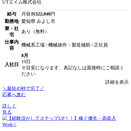
UTエイム株式会社
給与
月収例
322,040
円
勤務地
愛知県 みよし市
寮・社
あり（無料）
宅
仕事内
機械系工場 / 機械操作・製造補助 / 正社員
容
8月
19日
入社日
※目安になります、表記なしは面接時にご相談く
ださい
詳細を表示
＼最短45秒で完了／
応募へ進む
詳しく
見る