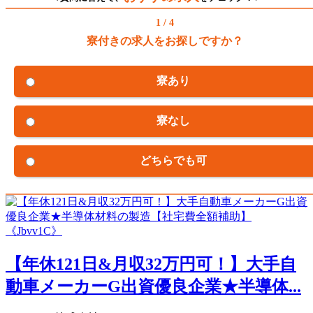
1 / 4
寮付きの求人をお探しですか？
寮あり
寮なし
どちらでも可
【年休121日&月収32万円可！】大手自
動車メーカーG出資優良企業★半導体...