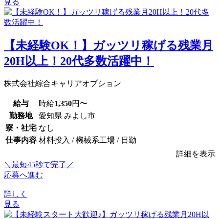
見る
【未経験OK！】ガッツリ稼げる残業月
20H以上！20代多数活躍中！
株式会社綜合キャリアオプション
給与
時給
1,350
円〜
勤務地
愛知県 みよし市
寮・社宅
なし
仕事内容
材料投入 / 機械系工場 / 日勤
詳細を表示
＼最短45秒で完了／
応募へ進む
詳しく
見る