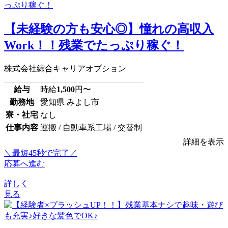
【未経験の方も安心◎】憧れの高収入
Work！！残業でたっぷり稼ぐ！
株式会社綜合キャリアオプション
給与
時給
1,500
円〜
勤務地
愛知県 みよし市
寮・社宅
なし
仕事内容
運搬 / 自動車系工場 / 交替制
詳細を表示
＼最短45秒で完了／
応募へ進む
詳しく
見る