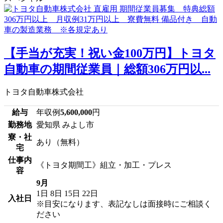
【手当が充実！祝い金100万円】トヨタ
自動車の期間従業員｜総額306万円以...
トヨタ自動車株式会社
給与
年収例
5,600,000
円
勤務地
愛知県 みよし市
寮・社
あり（無料）
宅
仕事内
《トヨタ期間工》組立・加工・プレス
容
9月
1日
8日
15日
22日
入社日
※目安になります、表記なしは面接時にご相談く
ださい