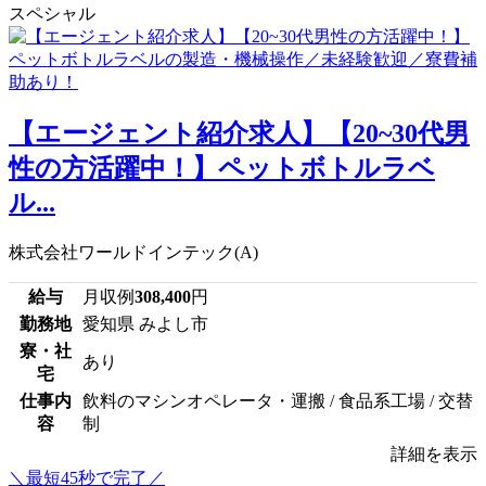
スペシャル
【エージェント紹介求人】【20~30代男
性の方活躍中！】ペットボトルラベ
ル...
株式会社ワールドインテック(A)
給与
月収例
308,400
円
勤務地
愛知県 みよし市
寮・社
あり
宅
仕事内
飲料のマシンオペレータ・運搬 / 食品系工場 / 交替
容
制
詳細を表示
＼最短45秒で完了／