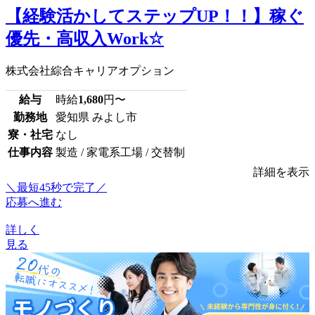
【経験活かしてステップUP！！】稼ぐ
優先・高収入Work☆
株式会社綜合キャリアオプション
給与
時給
1,680
円〜
勤務地
愛知県 みよし市
寮・社宅
なし
仕事内容
製造 / 家電系工場 / 交替制
詳細を表示
＼最短45秒で完了／
応募へ進む
詳しく
見る