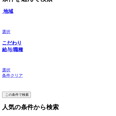
地域
選択
こだわり
給与/職種
選択
条件クリア
この条件で検索
人気の条件から検索