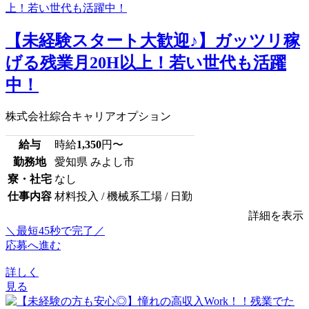
【未経験スタート大歓迎♪】ガッツリ稼
げる残業月20H以上！若い世代も活躍
中！
株式会社綜合キャリアオプション
給与
時給
1,350
円〜
勤務地
愛知県 みよし市
寮・社宅
なし
仕事内容
材料投入 / 機械系工場 / 日勤
詳細を表示
＼最短45秒で完了／
応募へ進む
詳しく
見る