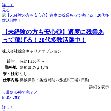
詳しく
見る
【未経験の方も安心◎】適度に残業あ
って稼げる！20代多数活躍中！
株式会社綜合キャリアオプション
給与
時給
1,350
円〜
勤務地
愛知県 みよし市
寮・社宅
なし
仕事内容
機械操作・製造補助 / 機械系工場 / 日勤
詳細を表示
＼最短45秒で完了／
応募へ進む
詳しく