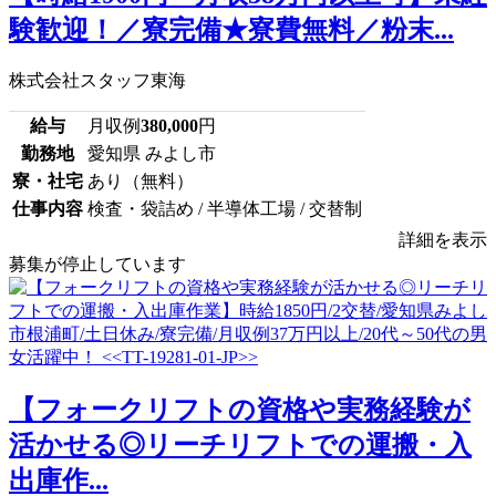
験歓迎！／寮完備★寮費無料／粉末...
株式会社スタッフ東海
給与
月収例
380,000
円
勤務地
愛知県 みよし市
寮・社宅
あり（無料）
仕事内容
検査・袋詰め / 半導体工場 / 交替制
詳細を表示
募集が停止しています
【フォークリフトの資格や実務経験が
活かせる◎リーチリフトでの運搬・入
出庫作...