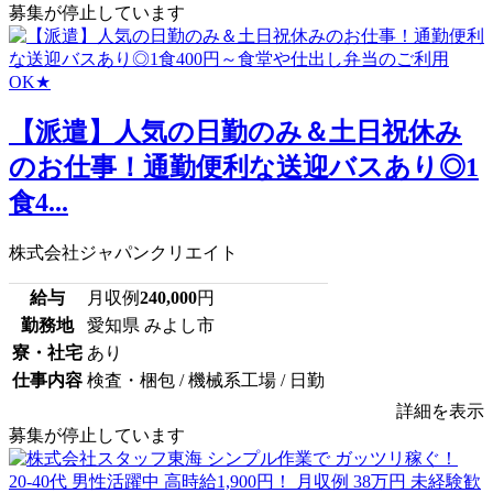
募集が停止しています
【派遣】人気の日勤のみ＆土日祝休み
のお仕事！通勤便利な送迎バスあり◎1
食4...
株式会社ジャパンクリエイト
給与
月収例
240,000
円
勤務地
愛知県 みよし市
寮・社宅
あり
仕事内容
検査・梱包 / 機械系工場 / 日勤
詳細を表示
募集が停止しています