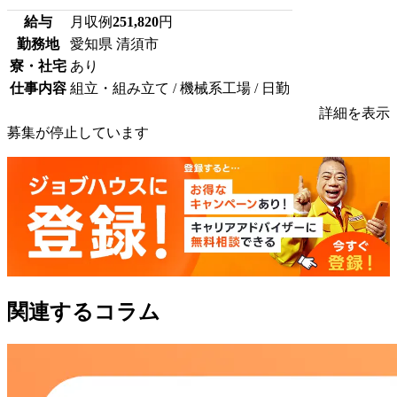
給与
月収例
251,820
円
勤務地
愛知県 清須市
寮・社宅
あり
仕事内容
組立・組み立て / 機械系工場 / 日勤
詳細を表示
募集が停止しています
関連するコラム