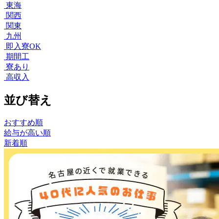
東海
関西
関東
九州
即入寮OK
期間工
寮あり
高収入
並び替え
おすすめ順
給与が高い順
新着順