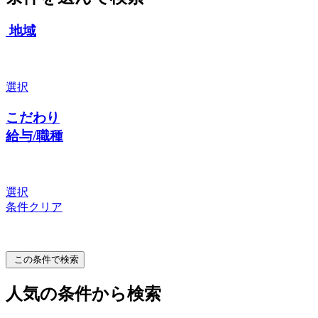
地域
選択
こだわり
給与/職種
選択
条件クリア
この条件で検索
人気の条件から検索