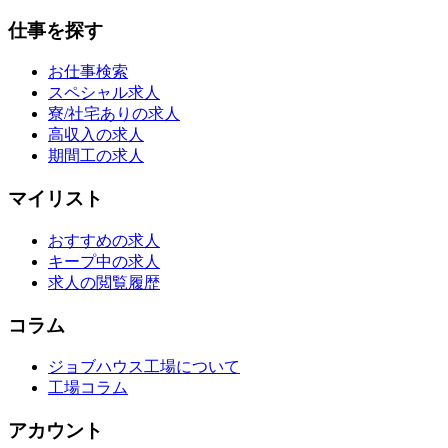
仕事を探す
お仕事検索
スペシャル求人
寮/社宅ありの求人
高収入の求人
期間工の求人
マイリスト
おすすめの求人
キープ中の求人
求人の閲覧履歴
コラム
ジョブハウス工場について
工場コラム
アカウント