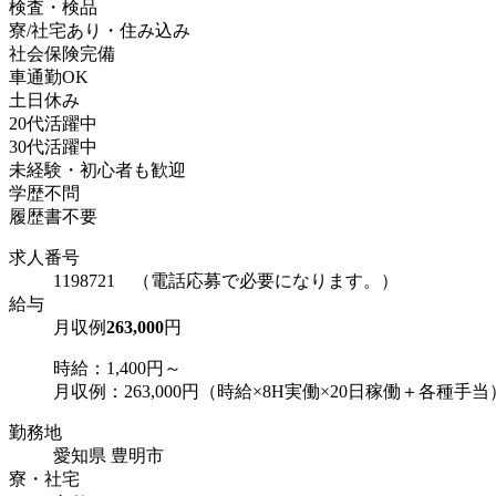
検査・検品
寮/社宅あり・住み込み
社会保険完備
車通勤OK
土日休み
20代活躍中
30代活躍中
未経験・初心者も歓迎
学歴不問
履歴書不要
求人番号
1198721 （電話応募で必要になります。）
給与
月収例
263,000
円
時給：1,400円～
月収例：263,000円（時給×8H実働×20日稼働＋各種手当
勤務地
愛知県 豊明市
寮・社宅