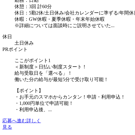
勤務：日勤
休憩：3回 計60分
休日：5勤2休/土日休み/会社カレンダーに準ずる/年間休日
休暇：GW休暇・夏季休暇・年末年始休暇
※詳細については面談時にご説明させていた...
休日
土日休み
PRポイント
ここがポイント1
＜新制度＞日払い制度スタート！
給与受取日を「選べる」！
働いた分の給与が最短5分で受け取り可能！
【ポイント】
・お手元のスマホからカンタン！申請・利用申込！
・1,000円単位で申請可能！
・利用申込後、...
応募へ進む
詳しく
見る