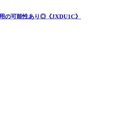
用の可能性あり◎《JXDU1C》