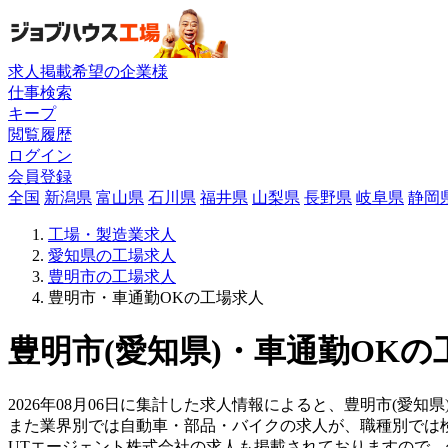
求人掲載希望の企業様
仕事検索
キープ
閲覧履歴
ログイン
会員登録
全国
新潟県
富山県
石川県
福井県
山梨県
長野県
岐阜県
静岡
工場・製造業求人
愛知県の工場求人
豊明市の工場求人
豊明市・車通勤OKの工場求人
豊明市(愛知県)・車通勤OKの
2026年08月06日に集計した求人情報によると、豊明市(愛知
また業界別では自動車・部品・バイクの求人が、職種別では
UTエージェント株式会社の求人も掲載されておりますので