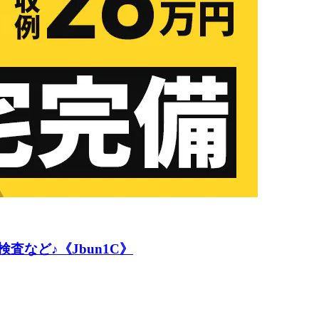
など♪《Jbun1C》