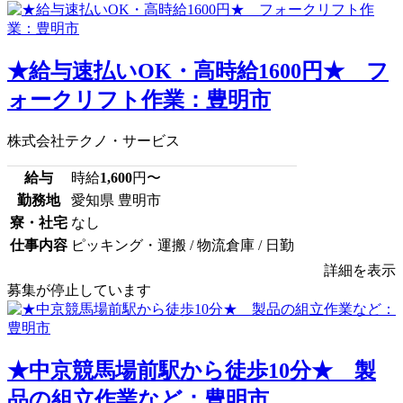
★給与速払いOK・高時給1600円★ フ
ォークリフト作業：豊明市
株式会社テクノ・サービス
給与
時給
1,600
円〜
勤務地
愛知県 豊明市
寮・社宅
なし
仕事内容
ピッキング・運搬 / 物流倉庫 / 日勤
詳細を表示
募集が停止しています
★中京競馬場前駅から徒歩10分★ 製
品の組立作業など：豊明市