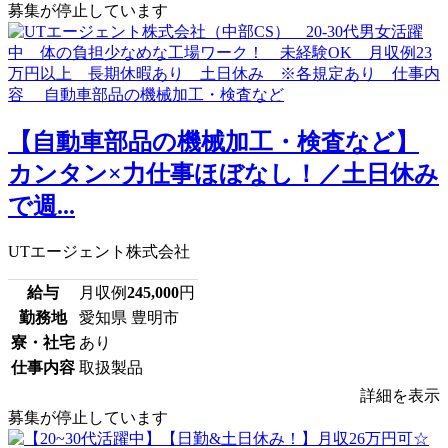
募集が停止しています
【自動車部品の機械加工・検査など】
カンタン×力仕事ほぼなし！／土日休み
で週...
UTエージェント株式会社
給与
月収例
245,000
円
勤務地
愛知県 豊明市
寮・社宅
あり
仕事内容
取扱製品
詳細を表示
募集が停止しています