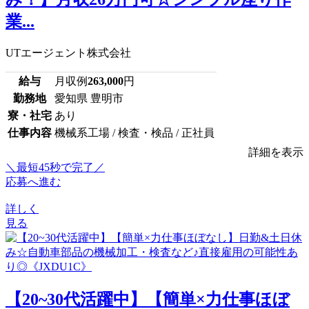
業...
UTエージェント株式会社
給与
月収例
263,000
円
勤務地
愛知県 豊明市
寮・社宅
あり
仕事内容
機械系工場 / 検査・検品 / 正社員
詳細を表示
＼最短45秒で完了／
応募へ進む
詳しく
見る
【20~30代活躍中】【簡単×力仕事ほぼ