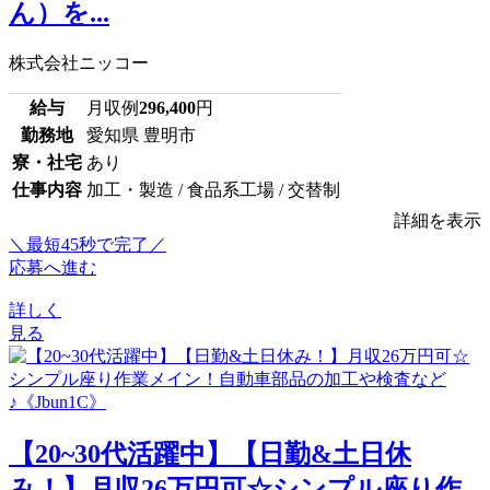
ん）を...
株式会社ニッコー
給与
月収例
296,400
円
勤務地
愛知県 豊明市
寮・社宅
あり
仕事内容
加工・製造 / 食品系工場 / 交替制
詳細を表示
＼最短45秒で完了／
応募へ進む
詳しく
見る
【20~30代活躍中】【日勤&土日休
み！】月収26万円可☆シンプル座り作