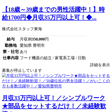
【18歳～39歳までの男性活躍中！】時
給1700円◆月収35万円以上可！◆...
株式会社スタッフ東海
給与
月収例
350,000
円
勤務地
愛知県 豊明市
寮・社宅
あり
仕事内容
フード機器の組立 / 家電系工場 / 日勤
詳細を表示
募集が停止しています
月収33万円以上可！／シンプルワーク
★部品をセットするだけ！／未経験歓