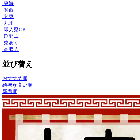
東海
関西
関東
九州
即入寮OK
期間工
寮あり
高収入
並び替え
おすすめ順
給与が高い順
新着順