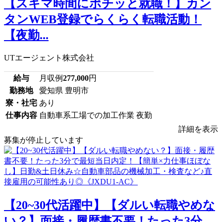
【スキマ時間にポチッと就職！】カン
タンWEB登録でらくらく転職活動！
【夜勤...
UTエージェント株式会社
給与
月収例
277,000
円
勤務地
愛知県 豊明市
寮・社宅
あり
仕事内容
自動車系工場での加工作業 夜勤
詳細を表示
募集が停止しています
【20~30代活躍中】【ダルい転職やめな
い？】面接・履歴書不要！たった3分...