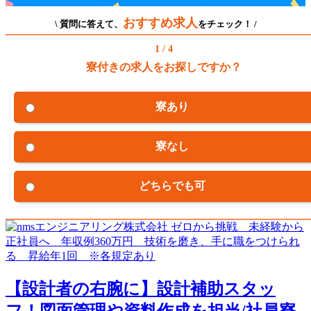
おすすめ求人
\ 質問に答えて、
をチェック！ /
1 / 4
寮付きの求人をお探しですか？
寮あり
寮なし
どちらでも可
【設計者の右腕に】設計補助スタッ
フ！図面管理や資料作成を担当/社員寮