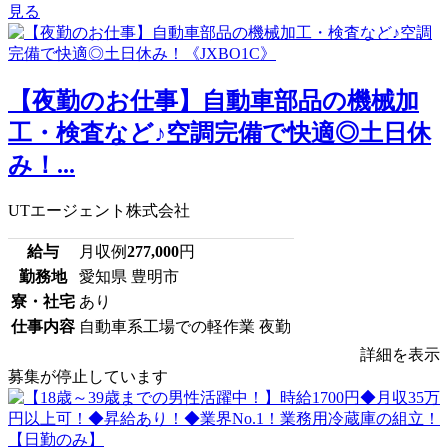
見る
【夜勤のお仕事】自動車部品の機械加
工・検査など♪空調完備で快適◎土日休
み！...
UTエージェント株式会社
給与
月収例
277,000
円
勤務地
愛知県 豊明市
寮・社宅
あり
仕事内容
自動車系工場での軽作業 夜勤
詳細を表示
募集が停止しています