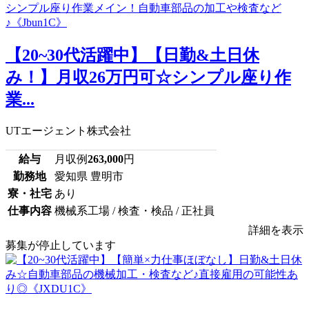
【20~30代活躍中】【日勤&土日休
み！】月収26万円可☆シンプル座り作
業...
UTエージェント株式会社
給与
月収例
263,000
円
勤務地
愛知県 豊明市
寮・社宅
あり
仕事内容
機械系工場 / 検査・検品 / 正社員
詳細を表示
募集が停止しています