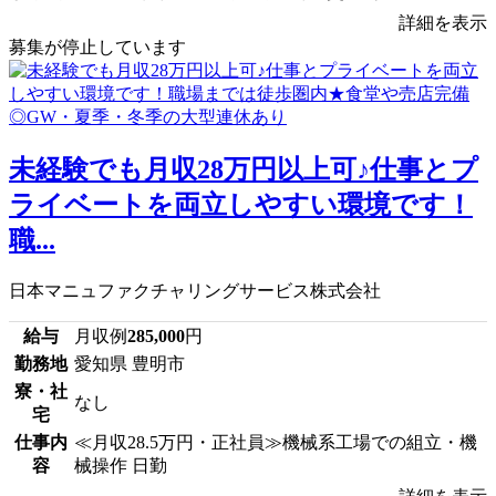
詳細を表示
募集が停止しています
未経験でも月収28万円以上可♪仕事とプ
ライベートを両立しやすい環境です！
職...
日本マニュファクチャリングサービス株式会社
給与
月収例
285,000
円
勤務地
愛知県 豊明市
寮・社
なし
宅
仕事内
≪月収28.5万円・正社員≫機械系工場での組立・機
容
械操作 日勤