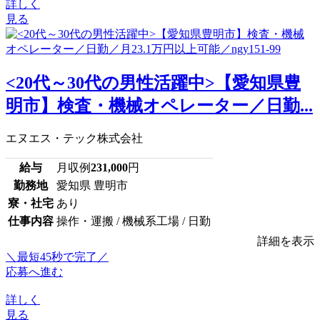
詳しく
見る
<20代～30代の男性活躍中>【愛知県豊
明市】検査・機械オペレーター／日勤...
エヌエス・テック株式会社
給与
月収例
231,000
円
勤務地
愛知県 豊明市
寮・社宅
あり
仕事内容
操作・運搬 / 機械系工場 / 日勤
詳細を表示
＼最短45秒で完了／
応募へ進む
詳しく
見る