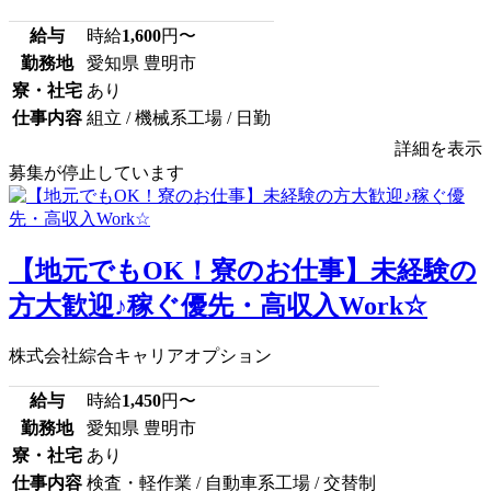
給与
時給
1,600
円〜
勤務地
愛知県 豊明市
寮・社宅
あり
仕事内容
組立 / 機械系工場 / 日勤
詳細を表示
募集が停止しています
【地元でもOK！寮のお仕事】未経験の
方大歓迎♪稼ぐ優先・高収入Work☆
株式会社綜合キャリアオプション
給与
時給
1,450
円〜
勤務地
愛知県 豊明市
寮・社宅
あり
仕事内容
検査・軽作業 / 自動車系工場 / 交替制