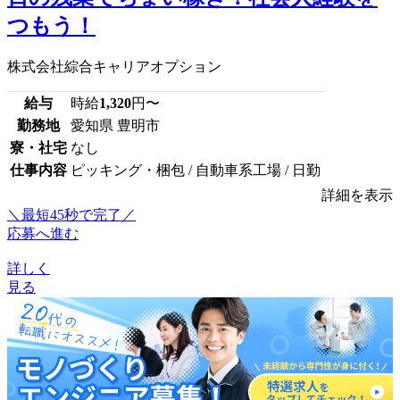
つもう！
株式会社綜合キャリアオプション
給与
時給
1,320
円〜
勤務地
愛知県 豊明市
寮・社宅
なし
仕事内容
ピッキング・梱包 / 自動車系工場 / 日勤
詳細を表示
＼最短45秒で完了／
応募へ進む
詳しく
見る