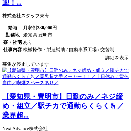
迎！...
株式会社スタッフ東海
給与
月収例
330,000
円
勤務地
愛知県 豊明市
寮・社宅
あり
仕事内容
機械操作・製造補助 / 自動車系工場 / 交替制
詳細を表示
募集が停止しています
【愛知県・豊明市】日勤のみ／ネジ締
め・組立／駅チカで通勤らくらく🫰／
業界超...
Next Advance株式会社