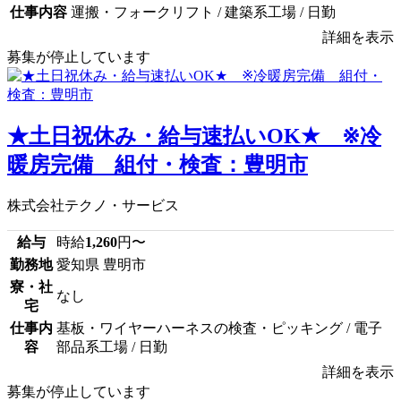
仕事内容
運搬・フォークリフト / 建築系工場 / 日勤
詳細を表示
募集が停止しています
★土日祝休み・給与速払いOK★ ※冷
暖房完備 組付・検査：豊明市
株式会社テクノ・サービス
給与
時給
1,260
円〜
勤務地
愛知県 豊明市
寮・社
なし
宅
仕事内
基板・ワイヤーハーネスの検査・ピッキング / 電子
容
部品系工場 / 日勤
詳細を表示
募集が停止しています