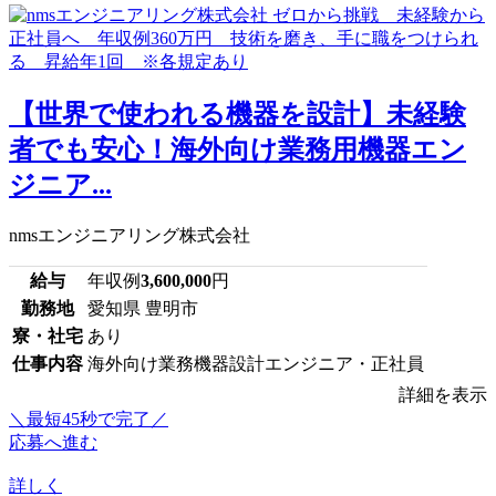
【世界で使われる機器を設計】未経験
者でも安心！海外向け業務用機器エン
ジニア...
nmsエンジニアリング株式会社
給与
年収例
3,600,000
円
勤務地
愛知県 豊明市
寮・社宅
あり
仕事内容
海外向け業務機器設計エンジニア・正社員
詳細を表示
＼最短45秒で完了／
応募へ進む
詳しく