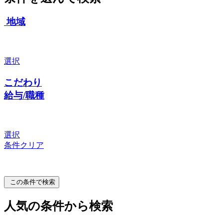
地域
選択
こだわり
給与/職種
選択
条件クリア
この条件で検索
人気の条件から検索