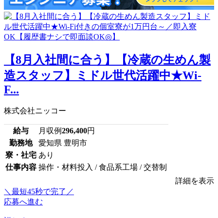
【8月入社間に合う】【冷蔵の生めん製
造スタッフ】ミドル世代活躍中★Wi-
F...
株式会社ニッコー
給与
月収例
296,400
円
勤務地
愛知県 豊明市
寮・社宅
あり
仕事内容
操作・材料投入 / 食品系工場 / 交替制
詳細を表示
＼最短45秒で完了／
応募へ進む