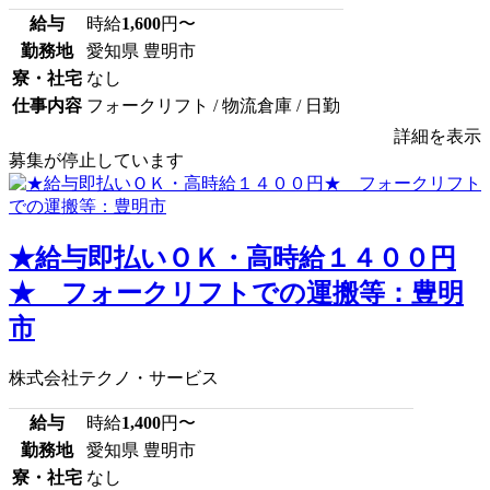
給与
時給
1,600
円〜
勤務地
愛知県 豊明市
寮・社宅
なし
仕事内容
フォークリフト / 物流倉庫 / 日勤
詳細を表示
募集が停止しています
★給与即払いＯＫ・高時給１４００円
★ フォークリフトでの運搬等：豊明
市
株式会社テクノ・サービス
給与
時給
1,400
円〜
勤務地
愛知県 豊明市
寮・社宅
なし