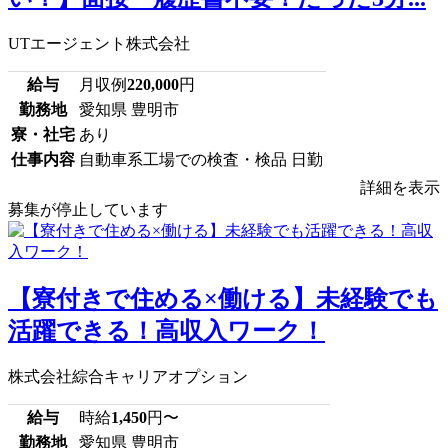
UTエージェント株式会社
給与
月収例
220,000
円
勤務地
愛知県 豊明市
寮・社宅
あり
仕事内容
自動車系工場での検査・検品 日勤
詳細を表示
募集が停止しています
【寮付きで住める×働ける】未経験でも
活躍できる！高収入ワーク！
株式会社綜合キャリアオプション
給与
時給
1,450
円〜
勤務地
愛知県 豊明市