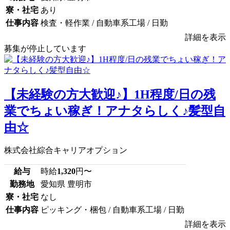
寮・社宅
あり
仕事内容
検査・軽作業 / 自動車系工場 / 日勤
詳細を表示
募集が停止しています
【未経験の方大歓迎♪】1H程度/日の残
業でちょい稼ぎ！アナタらしく♪髪型自
由☆
株式会社綜合キャリアオプション
給与
時給
1,320
円〜
勤務地
愛知県 豊明市
寮・社宅
なし
仕事内容
ピッキング・梱包 / 自動車系工場 / 日勤
詳細を表示