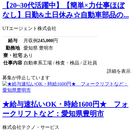
【20~30代活躍中】【簡単×力仕事ほぼ
なし】日勤&土日休み☆自動車部品の...
UTエージェント株式会社
給与
月収例
245,000
円
勤務地
愛知県 豊明市
寮・社宅
あり
仕事内容
自動車系工場 / 検査・検品 / 正社員
詳細を表示
募集が停止しています
★給与速払いOK・時給1600円★ フォ
ークリフトなど：愛知県豊明市
株式会社テクノ・サービス