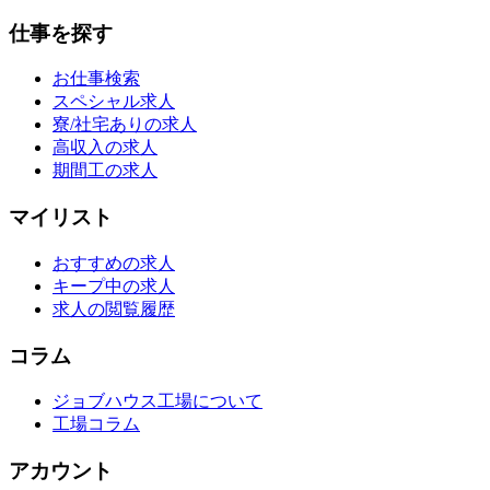
仕事を探す
お仕事検索
スペシャル求人
寮/社宅ありの求人
高収入の求人
期間工の求人
マイリスト
おすすめの求人
キープ中の求人
求人の閲覧履歴
コラム
ジョブハウス工場について
工場コラム
アカウント