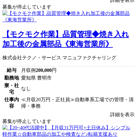
詳細を表示
募集が停止しています
【モクモク作業】品質管理◆焼き入れ
加工後の金属部品《東海営業所》
株式会社テクノ・サービス マニュファクチャリング
給与
月収例
200,000
円
勤務地
愛知県 豊明市
寮・社
なし
宅
仕事内
≪月収20万円・正社員≫自動車系工場での管理・清
容
掃・事務
詳細を表示
募集が停止しています