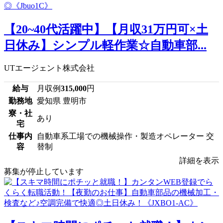
【20~40代活躍中】【月収31万円可×土
日休み】シンプル軽作業☆自動車部...
UTエージェント株式会社
給与
月収例
315,000
円
勤務地
愛知県 豊明市
寮・社
あり
宅
仕事内
自動車系工場での機械操作・製造オペレーター 交
容
替制
詳細を表示
募集が停止しています