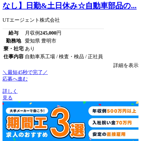
なし】日勤&土日休み☆自動車部品の...
UTエージェント株式会社
給与
月収例
245,000
円
勤務地
愛知県 豊明市
寮・社宅
あり
仕事内容
自動車系工場 / 検査・検品 / 正社員
詳細を表示
＼最短45秒で完了／
応募へ進む
詳しく
見る