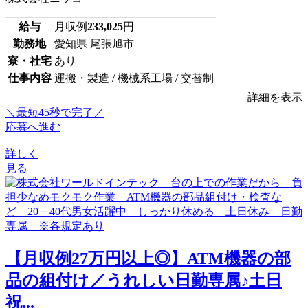
給与
月収例
233,025
円
勤務地
愛知県 尾張旭市
寮・社宅
あり
仕事内容
運搬・製造 / 機械系工場 / 交替制
詳細を表示
＼最短45秒で完了／
応募へ進む
詳しく
見る
【月収例27万円以上◎】ATM機器の部
品の組付け／うれしい日勤専属♪土日
祝...