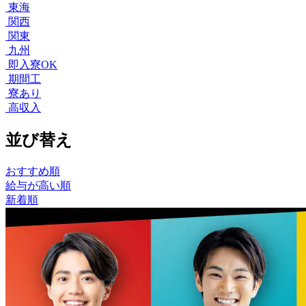
東海
関西
関東
九州
即入寮OK
期間工
寮あり
高収入
並び替え
おすすめ順
給与が高い順
新着順