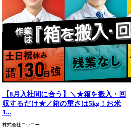
【8月入社間に合う】＼★箱を搬入・回
収するだけ★／箱の重さは5kg！お米
1...
株式会社ニッコー