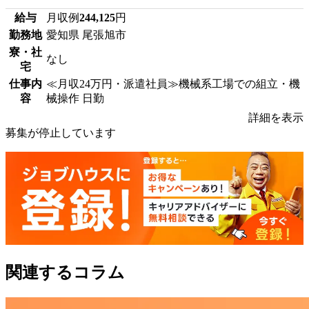
給与
月収例
244,125
円
勤務地
愛知県 尾張旭市
寮・社
なし
宅
仕事内
≪月収24万円・派遣社員≫機械系工場での組立・機
容
械操作 日勤
詳細を表示
募集が停止しています
関連するコラム