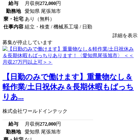
給与
月収例
272,000
円
勤務地
愛知県 尾張旭市
寮・社宅
あり（無料）
仕事内容
組立・検査 / 機械系工場 / 日勤
詳細を表示
募集が停止しています
【日勤のみで働けます】重量物なし＆
軽作業/土日祝休み＆長期休暇もばっち
りあ...
株式会社ワールドインテック
給与
月収例
272,000
円
勤務地
愛知県 尾張旭市
寮・社宅
なし