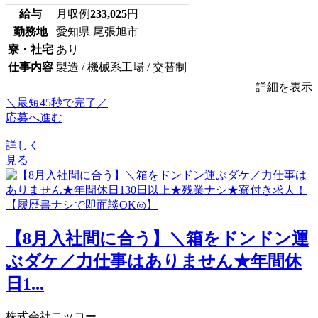
給与
月収例
233,025
円
勤務地
愛知県 尾張旭市
寮・社宅
あり
仕事内容
製造 / 機械系工場 / 交替制
詳細を表示
＼最短45秒で完了／
応募へ進む
詳しく
見る
【8月入社間に合う】＼箱をドンドン運
ぶダケ／力仕事はありません★年間休
日1...
株式会社ニッコー