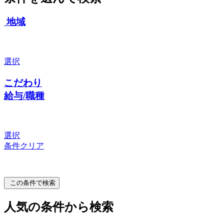
地域
選択
こだわり
給与/職種
選択
条件クリア
この条件で検索
人気の条件から検索