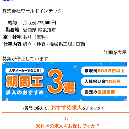
株式会社ワールドインテック
給与
月収例
272,000
円
勤務地
愛知県 尾張旭市
寮・社宅
あり（無料）
仕事内容
組立・検査 / 機械系工場 / 日勤
詳細を表示
募集が停止しています
おすすめ求人
\ 質問に答えて、
をチェック！ /
1 / 4
寮付きの求人をお探しですか？