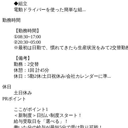
◆組立
電動ドライバーを使った簡単な組...
勤務時間
【勤務時間】
①08:30~17:00
②20:30~05:00
※最初は日勤で、慣れてきたら生産状況をみて2交替勤
【備考】
勤務：2交替
休憩：1回 計45分
休日：5勤2休/土日祝休み/会社カレンダーに準...
休日
土日休み
PRポイント
ここがポイント1
＜新制度＞日払い制度スタート！
給与受取日を「選べる」！
働いた分の給与が最短5分で受け取り可能！