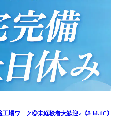
工場ワーク◎未経験者大歓迎♪《Jchk1C》