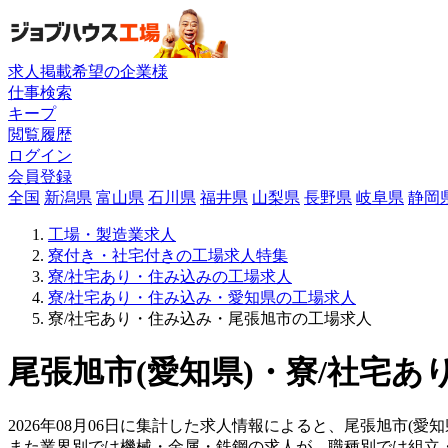
求人掲載希望の企業様
仕事検索
キープ
閲覧履歴
ログイン
会員登録
全国
新潟県
富山県
石川県
福井県
山梨県
長野県
岐阜県
静岡
工場・製造業求人
寮付き・社宅付きの工場求人特集
寮/社宅あり・住み込みの工場求人
寮/社宅あり・住み込み・愛知県の工場求人
寮/社宅あり・住み込み・尾張旭市の工場求人
尾張旭市(愛知県)・寮/社宅あ
2026年08月06日に集計した求人情報によると、尾張旭市(愛
また業界別では機械・金属・鉄鋼の求人が、職種別では組立