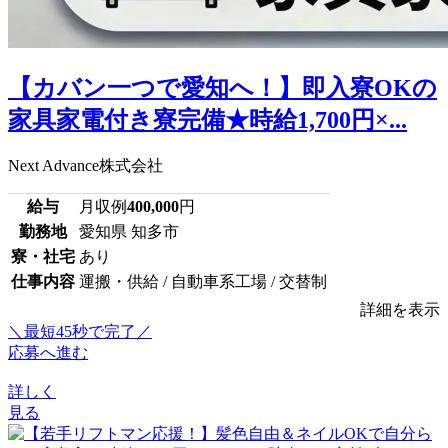
【カバン一つで愛知へ！】即入寮OKの
家具家電付き寮完備★時給1,700円×...
Next Advance株式会社
給与
月収例
400,000
円
勤務地
愛知県 知多市
寮・社宅
あり
仕事内容
運搬・供給 / 自動車系工場 / 交替制
詳細を表示
＼最短45秒で完了／
応募へ進む
詳しく
見る