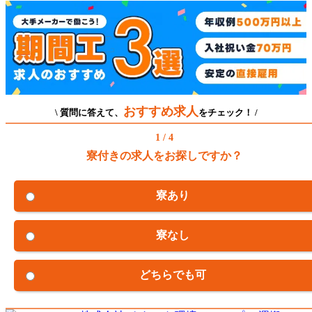
おすすめ求人
\ 質問に答えて、
をチェック！ /
1 / 4
寮付きの求人をお探しですか？
寮あり
寮なし
どちらでも可