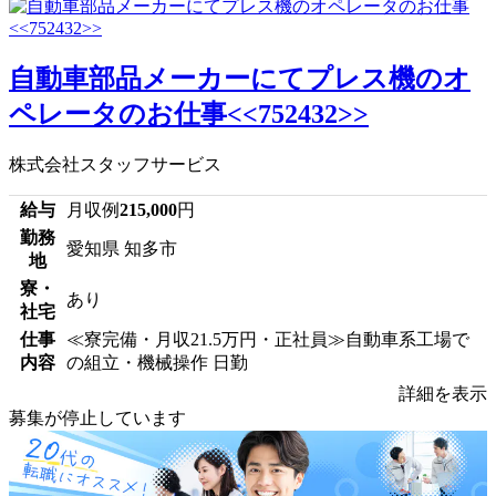
自動車部品メーカーにてプレス機のオ
ペレータのお仕事<<752432>>
株式会社スタッフサービス
給与
月収例
215,000
円
勤務
愛知県 知多市
地
寮・
あり
社宅
仕事
≪寮完備・月収21.5万円・正社員≫自動車系工場で
内容
の組立・機械操作 日勤
詳細を表示
募集が停止しています