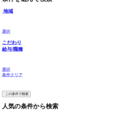
地域
選択
こだわり
給与/職種
選択
条件クリア
この条件で検索
人気の条件から検索