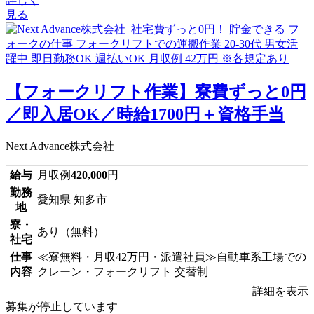
見る
【フォークリフト作業】寮費ずっと0円
／即入居OK／時給1700円＋資格手当
Next Advance株式会社
給与
月収例
420,000
円
勤務
愛知県 知多市
地
寮・
あり（無料）
社宅
仕事
≪寮無料・月収42万円・派遣社員≫自動車系工場での
内容
クレーン・フォークリフト 交替制
詳細を表示
募集が停止しています