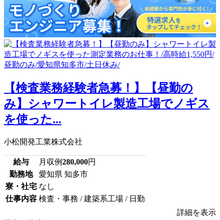
【検査業務経験者急募！】【昼勤の
み】シャワートイレ製造工場でノギス
を使った...
小松開発工業株式会社
給与
月収例
280,000
円
勤務地
愛知県 知多市
寮・社宅
なし
仕事内容
検査・事務 / 建築系工場 / 日勤
詳細を表示