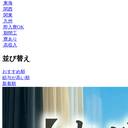
東海
関西
関東
九州
即入寮OK
期間工
寮あり
高収入
並び替え
おすすめ順
給与が高い順
新着順