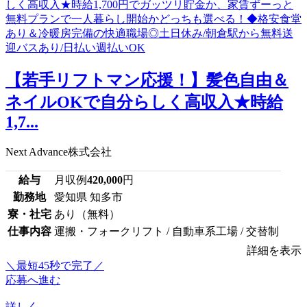
【若手リフトマン応援！】髪色自由＆
ネイルOKで自分らしく高収入★時給
1,7...
Next Advance株式会社
給与
月収例
420,000
円
勤務地
愛知県 知多市
寮・社宅
あり（無料）
仕事内容
運搬・フォークリフト / 自動車系工場 / 交替制
詳細を表示
＼最短45秒で完了／
応募へ進む
詳しく