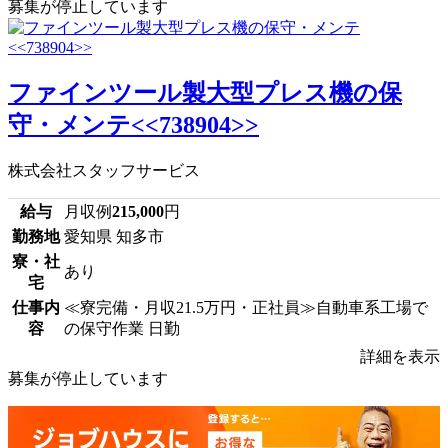
募集が停止しています
ファインツール製大型プレス機の保
守・メンテ<<738904>>
株式会社スタッフサービス
給与
月収例
215,000
円
勤務地
愛知県 知多市
寮・社
あり
宅
仕事内
≪寮完備・月収21.5万円・正社員≫自動車系工場で
容
の保守作業 日勤
詳細を表示
募集が停止しています