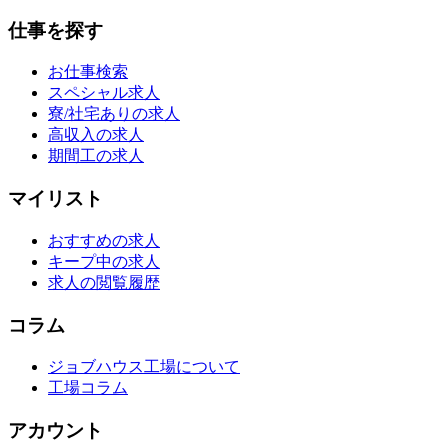
仕事を探す
お仕事検索
スペシャル求人
寮/社宅ありの求人
高収入の求人
期間工の求人
マイリスト
おすすめの求人
キープ中の求人
求人の閲覧履歴
コラム
ジョブハウス工場について
工場コラム
アカウント