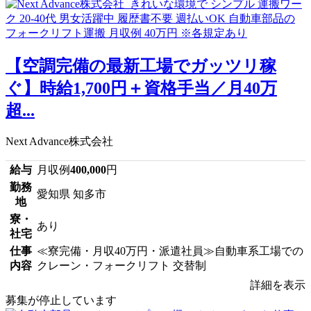
【空調完備の最新工場でガッツリ稼
ぐ】時給1,700円＋資格手当／月40万
超...
Next Advance株式会社
給与
月収例
400,000
円
勤務
愛知県 知多市
地
寮・
あり
社宅
仕事
≪寮完備・月収40万円・派遣社員≫自動車系工場での
内容
クレーン・フォークリフト 交替制
詳細を表示
募集が停止しています