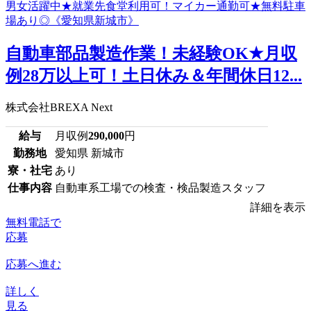
自動車部品製造作業！未経験OK★月収
例28万以上可！土日休み＆年間休日12...
株式会社BREXA Next
給与
月収例
290,000
円
勤務地
愛知県 新城市
寮・社宅
あり
仕事内容
自動車系工場での検査・検品製造スタッフ
詳細を表示
無料電話で
応募
応募へ進む
詳しく
見る