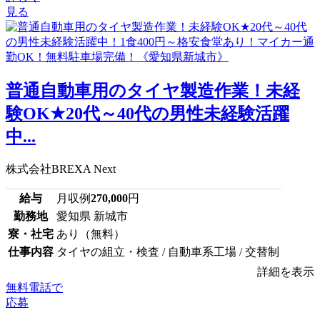
見る
普通自動車用のタイヤ製造作業！未経
験OK★20代～40代の男性未経験活躍
中...
株式会社BREXA Next
給与
月収例
270,000
円
勤務地
愛知県 新城市
寮・社宅
あり（無料）
仕事内容
タイヤの組立・検査 / 自動車系工場 / 交替制
詳細を表示
無料電話で
応募