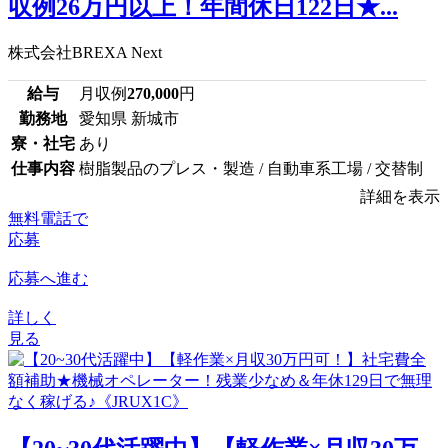
収例26万円以上！年間休日122日★...
株式会社BREXA Next
給与
月収例
270,000
円
勤務地
愛知県 新城市
寮・社宅
あり
仕事内容
樹脂製品のプレス・製造 / 自動車系工場 / 交替制
詳細を表示
無料電話で
応募
応募へ進む
詳しく
見る