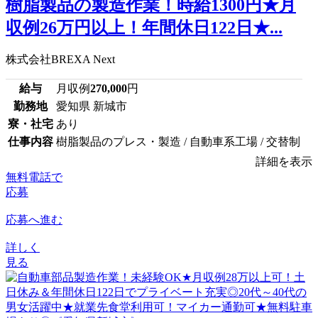
樹脂製品の製造作業！時給1300円★月
収例26万円以上！年間休日122日★...
株式会社BREXA Next
給与
月収例
270,000
円
勤務地
愛知県 新城市
寮・社宅
あり
仕事内容
樹脂製品のプレス・製造 / 自動車系工場 / 交替制
詳細を表示
無料電話で
応募
応募へ進む
詳しく
見る