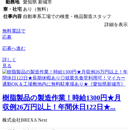
勤務地
愛知県 新城市
寮・社宅
あり（無料）
仕事内容
自動車系工場での検査・検品製造スタッフ
詳細を表示
無料電話で
応募
応募へ進む
詳しく
見る
樹脂製品の製造作業！時給1300円★月
収例26万円以上！年間休日122日★...
株式会社BREXA Next