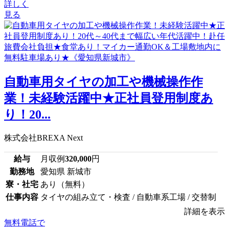
詳しく
見る
自動車用タイヤの加工や機械操作作
業！未経験活躍中★正社員登用制度あ
り！20...
株式会社BREXA Next
給与
月収例
320,000
円
勤務地
愛知県 新城市
寮・社宅
あり（無料）
仕事内容
タイヤの組み立て・検査 / 自動車系工場 / 交替制
詳細を表示
無料電話で