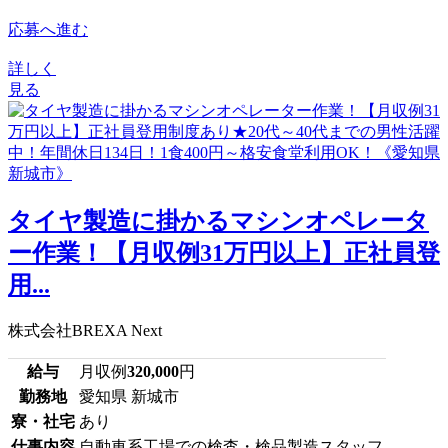
応募へ進む
詳しく
見る
タイヤ製造に掛かるマシンオペレータ
ー作業！【月収例31万円以上】正社員登
用...
株式会社BREXA Next
給与
月収例
320,000
円
勤務地
愛知県 新城市
寮・社宅
あり
仕事内容
自動車系工場での検査・検品製造スタッフ