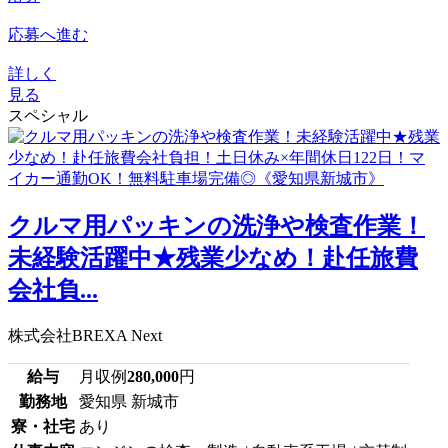
応募へ進む
詳しく
見る
スペシャル
クルマ用パッキンの洗浄や検査作業！
未経験活躍中★残業少なめ！赴任旅費
会社負...
株式会社BREXA Next
給与
月収例
280,000
円
勤務地
愛知県 新城市
寮・社宅
あり