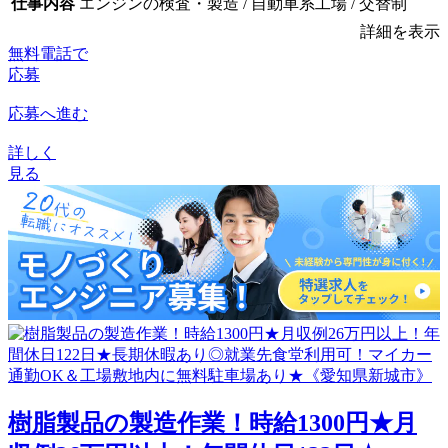
仕事内容
エンジンの検査・製造 / 自動車系工場 / 交替制
詳細を表示
無料電話で
応募
応募へ進む
詳しく
見る
樹脂製品の製造作業！時給1300円★月