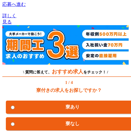
応募へ進む
詳しく
見る
おすすめ求人
\ 質問に答えて、
をチェック！ /
1 / 4
寮付きの求人をお探しですか？
寮あり
寮なし