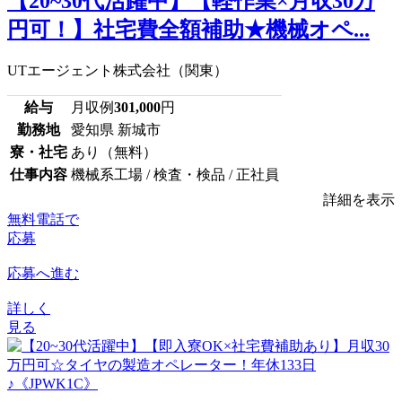
【20~30代活躍中】【軽作業×月収30万
円可！】社宅費全額補助★機械オペ...
UTエージェント株式会社（関東）
給与
月収例
301,000
円
勤務地
愛知県 新城市
寮・社宅
あり（無料）
仕事内容
機械系工場 / 検査・検品 / 正社員
詳細を表示
無料電話で
応募
応募へ進む
詳しく
見る