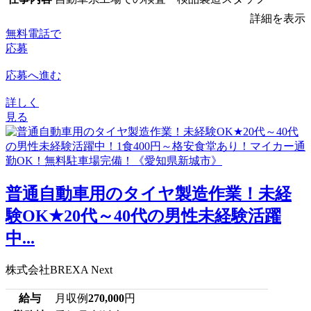
詳細を表示
無料電話で
応募
応募へ進む
詳しく
見る
普通自動車用のタイヤ製造作業！未経
験OK★20代～40代の男性未経験活躍
中...
株式会社BREXA Next
給与
月収例
270,000
円