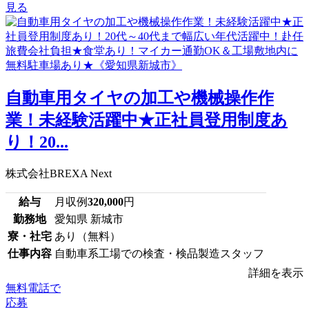
見る
自動車用タイヤの加工や機械操作作
業！未経験活躍中★正社員登用制度あ
り！20...
株式会社BREXA Next
給与
月収例
320,000
円
勤務地
愛知県 新城市
寮・社宅
あり（無料）
仕事内容
自動車系工場での検査・検品製造スタッフ
詳細を表示
無料電話で
応募