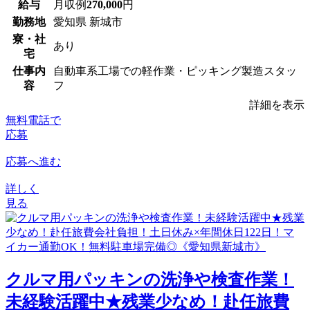
給与
月収例
270,000
円
勤務地
愛知県 新城市
寮・社
あり
宅
仕事内
自動車系工場での軽作業・ピッキング製造スタッ
容
フ
詳細を表示
無料電話で
応募
応募へ進む
詳しく
見る
クルマ用パッキンの洗浄や検査作業！
未経験活躍中★残業少なめ！赴任旅費