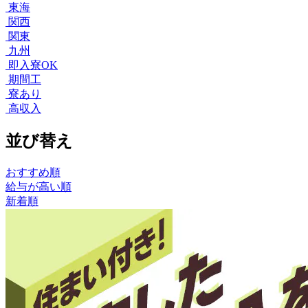
東海
関西
関東
九州
即入寮OK
期間工
寮あり
高収入
並び替え
おすすめ順
給与が高い順
新着順