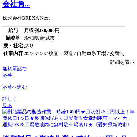
会社負...
株式会社BREXA Next
給与
月収例
280,000
円
勤務地
愛知県 新城市
寮・社宅
あり
仕事内容
エンジンの検査・製造 / 自動車系工場 / 交替制
詳細を表示
無料電話で
応募
応募へ進む
詳しく
見る