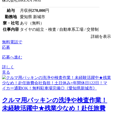
株式会社BREXA Next
給与
月収例
270,000
円
勤務地
愛知県 新城市
寮・社宅
あり（無料）
仕事内容
タイヤの組立・検査 / 自動車系工場 / 交替制
詳細を表示
無料電話で
応募
応募へ進む
詳しく
見る
クルマ用パッキンの洗浄や検査作業！
未経験活躍中★残業少なめ！赴任旅費