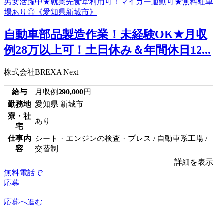
自動車部品製造作業！未経験OK★月収
例28万以上可！土日休み＆年間休日12...
株式会社BREXA Next
給与
月収例
290,000
円
勤務地
愛知県 新城市
寮・社
あり
宅
仕事内
シート・エンジンの検査・プレス / 自動車系工場 /
容
交替制
詳細を表示
無料電話で
応募
応募へ進む