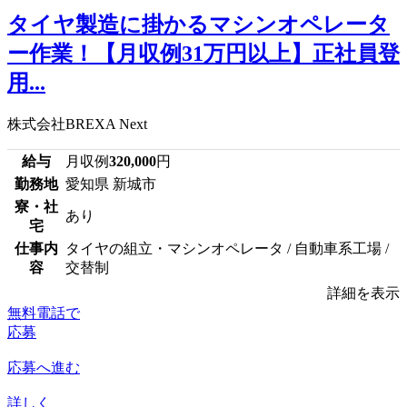
タイヤ製造に掛かるマシンオペレータ
ー作業！【月収例31万円以上】正社員登
用...
株式会社BREXA Next
給与
月収例
320,000
円
勤務地
愛知県 新城市
寮・社
あり
宅
仕事内
タイヤの組立・マシンオペレータ / 自動車系工場 /
容
交替制
詳細を表示
無料電話で
応募
応募へ進む
詳しく