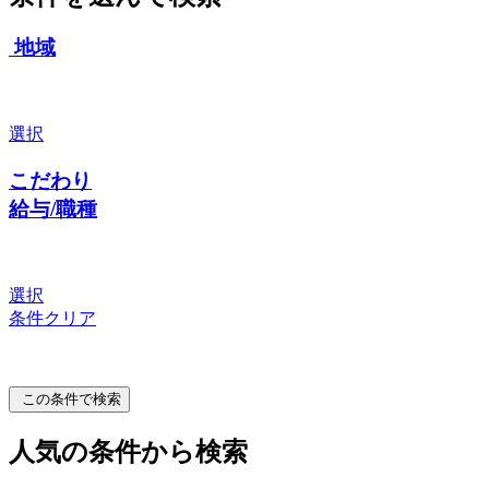
地域
選択
こだわり
給与/職種
選択
条件クリア
この条件で検索
人気の条件から検索