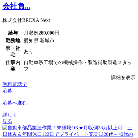
会社負...
株式会社BREXA Next
給与
月収例
280,000
円
勤務地
愛知県 新城市
寮・社
あり
宅
仕事内
自動車系工場での機械操作・製造補助製造スタッ
容
フ
詳細を表示
無料電話で
応募
応募へ進む
詳しく
見る