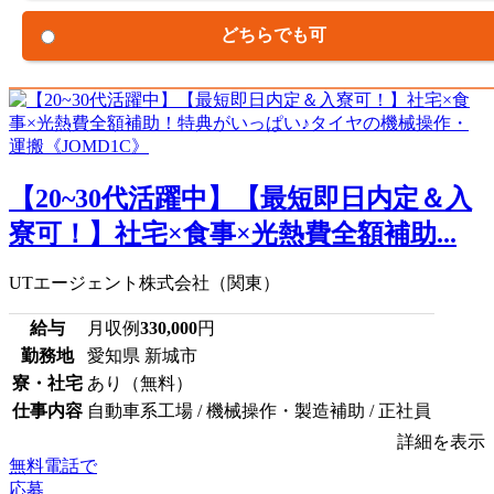
どちらでも可
【20~30代活躍中】【最短即日内定＆入
寮可！】社宅×食事×光熱費全額補助...
UTエージェント株式会社（関東）
給与
月収例
330,000
円
勤務地
愛知県 新城市
寮・社宅
あり（無料）
仕事内容
自動車系工場 / 機械操作・製造補助 / 正社員
詳細を表示
無料電話で
応募