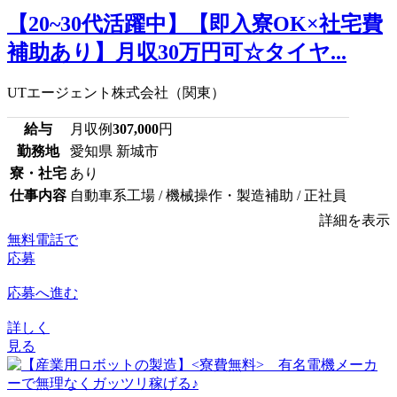
【20~30代活躍中】【即入寮OK×社宅費
補助あり】月収30万円可☆タイヤ...
UTエージェント株式会社（関東）
給与
月収例
307,000
円
勤務地
愛知県 新城市
寮・社宅
あり
仕事内容
自動車系工場 / 機械操作・製造補助 / 正社員
詳細を表示
無料電話で
応募
応募へ進む
詳しく
見る