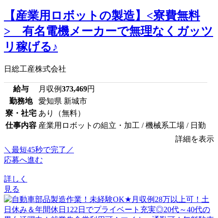
【産業用ロボットの製造】<寮費無料
> 有名電機メーカーで無理なくガッツ
リ稼げる♪
日総工産株式会社
給与
月収例
373,469
円
勤務地
愛知県 新城市
寮・社宅
あり（無料）
仕事内容
産業用ロボットの組立・加工 / 機械系工場 / 日勤
詳細を表示
＼最短45秒で完了／
応募へ進む
詳しく
見る