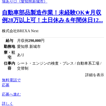
自動車部品製造作業！未経験OK★月収
例28万以上可！土日休み＆年間休日12...
株式会社BREXA Next
給与
月収例
290,000
円
勤務地
愛知県 新城市
寮・社
あり
宅
仕事内
シート・エンジンの検査・プレス / 自動車系工場 /
容
交替制
詳細を表示
無料電話で
応募
応募へ進む
詳しく