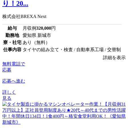
り！20...
株式会社BREXA Next
給与
月収例
320,000
円
勤務地
愛知県 新城市
寮・社宅
あり（無料）
仕事内容
タイヤの組み立て・検査 / 自動車系工場 / 交替制
詳細を表示
無料電話で
応募
応募へ進む
詳しく
見る