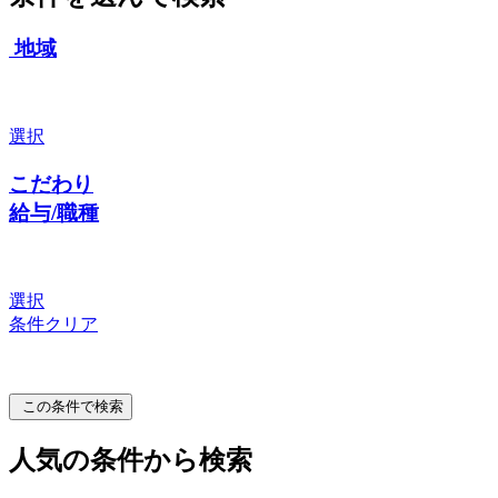
地域
選択
こだわり
給与/職種
選択
条件クリア
この条件で検索
人気の条件から検索