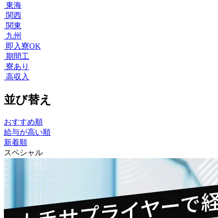
東海
関西
関東
九州
即入寮OK
期間工
寮あり
高収入
並び替え
おすすめ順
給与が高い順
新着順
スペシャル