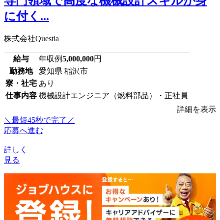
専門領域で高度な機械設計スキルが身
に付く...
株式会社Questia
給与
年収例
5,000,000
円
勤務地
愛知県 稲沢市
寮・社宅
あり
仕事内容
機械設計エンジニア（燃料部品）・正社員
詳細を表示
＼最短45秒で完了／
応募へ進む
詳しく
見る