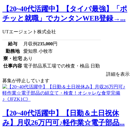
【20~40代活躍中】【タイパ最強】「ポ
チッと就職」でカンタンWEB登録→...
UTエージェント株式会社
給与
月収例
235,000
円
勤務地
愛知県 小牧市
寮・社宅
あり
仕事内容
電子部品系工場での検査・検品 日勤
詳細を表示
募集が停止しています
【20~40代活躍中】【日勤＆土日祝休
み】月収26万円可♪軽作業☆電子部品...