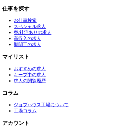
仕事を探す
お仕事検索
スペシャル求人
寮/社宅ありの求人
高収入の求人
期間工の求人
マイリスト
おすすめの求人
キープ中の求人
求人の閲覧履歴
コラム
ジョブハウス工場について
工場コラム
アカウント