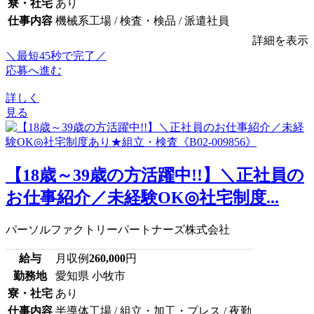
寮・社宅
あり
仕事内容
機械系工場 / 検査・検品 / 派遣社員
詳細を表示
＼最短45秒で完了／
応募へ進む
詳しく
見る
【18歳～39歳の方活躍中!!】＼正社員の
お仕事紹介／未経験OK◎社宅制度...
パーソルファクトリーパートナーズ株式会社
給与
月収例
260,000
円
勤務地
愛知県 小牧市
寮・社宅
あり
仕事内容
半導体工場 / 組立・加工・プレス / 夜勤