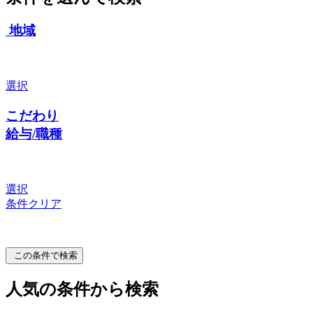
地域
選択
こだわり
給与/職種
選択
条件クリア
この条件で検索
人気の条件から検索