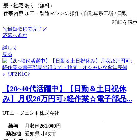
寮・社宅
あり（無料）
仕事内容
加工・製造マシンの操作 / 自動車系工場 / 日勤
詳細を表示
＼最短45秒で完了／
応募へ進む
詳しく
見る
【20~40代活躍中】【日勤＆土日祝休
み】月収26万円可♪軽作業☆電子部品...
UTエージェント株式会社
給与
月収例
261,000
円
勤務地
愛知県 小牧市