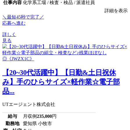
仕事内容
化学系工場 / 検査・検品 / 派遣社員
詳細を表示
＼最短45秒で完了／
応募へ進む
詳しく
見る
【20~30代活躍中】【日勤&土日祝休
み】手のひらサイズ×軽作業☆電子部
品...
UTエージェント株式会社
給与
月収例
235,000
円
勤務地
愛知県 小牧市