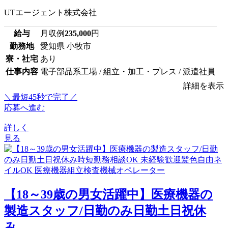
UTエージェント株式会社
給与
月収例
235,000
円
勤務地
愛知県 小牧市
寮・社宅
あり
仕事内容
電子部品系工場 / 組立・加工・プレス / 派遣社員
詳細を表示
＼最短45秒で完了／
応募へ進む
詳しく
見る
【18～39歳の男女活躍中】医療機器の
製造スタッフ/日勤のみ日勤土日祝休
み...