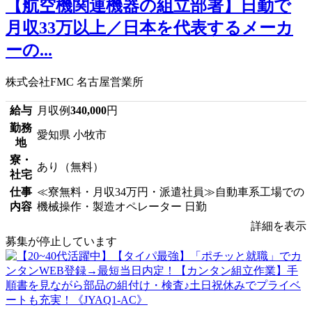
【航空機関連機器の組立部署】日勤で
月収33万以上／日本を代表するメーカ
ーの...
株式会社FMC 名古屋営業所
給与
月収例
340,000
円
勤務
愛知県 小牧市
地
寮・
あり（無料）
社宅
仕事
≪寮無料・月収34万円・派遣社員≫自動車系工場での
内容
機械操作・製造オペレーター 日勤
詳細を表示
募集が停止しています