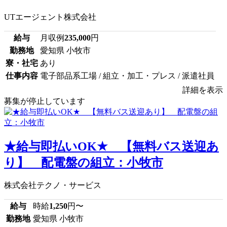
UTエージェント株式会社
給与
月収例
235,000
円
勤務地
愛知県 小牧市
寮・社宅
あり
仕事内容
電子部品系工場 / 組立・加工・プレス / 派遣社員
詳細を表示
募集が停止しています
★給与即払いOK★ 【無料バス送迎あ
り】 配電盤の組立：小牧市
株式会社テクノ・サービス
給与
時給
1,250
円〜
勤務地
愛知県 小牧市