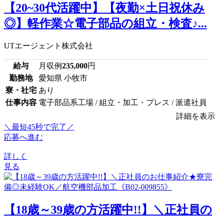
【20~30代活躍中】【夜勤×土日祝休み
◎】軽作業☆電子部品の組立・検査♪...
UTエージェント株式会社
給与
月収例
235,000
円
勤務地
愛知県 小牧市
寮・社宅
あり
仕事内容
電子部品系工場 / 組立・加工・プレス / 派遣社員
詳細を表示
＼最短45秒で完了／
応募へ進む
詳しく
見る
【18歳～39歳の方活躍中!!】＼正社員の