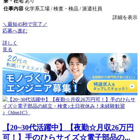
寮・社宅
あり
仕事内容
化学系工場 / 検査・検品 / 派遣社員
詳細を表示
＼最短45秒で完了／
応募へ進む
詳しく
見る
【20~30代活躍中】【夜勤☆月収26万円
可！】手のひらサイズ☆電子部品の...