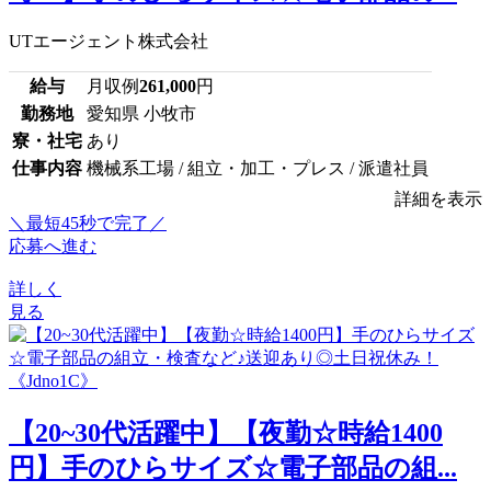
UTエージェント株式会社
給与
月収例
261,000
円
勤務地
愛知県 小牧市
寮・社宅
あり
仕事内容
機械系工場 / 組立・加工・プレス / 派遣社員
詳細を表示
＼最短45秒で完了／
応募へ進む
詳しく
見る
【20~30代活躍中】【夜勤☆時給1400
円】手のひらサイズ☆電子部品の組...