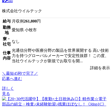
株式会社ウイルテック
給与
月収例
261,800
円
勤務
愛知県 小牧市
地
寮・
なし
社宅
光通信分野や医療分野の製品を世界展開する 高い技術
仕事
力を持つグローバルメーカーで安定性抜群！ この度、
内容
当社ウイルテックが新規でお取引を開...
詳細を表示
＼最短45秒で完了／
応募へ進む
詳しく
見る