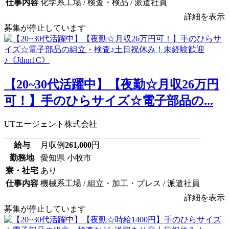
仕事内容
化学系工場 / 検査・検品 / 派遣社員
詳細を表示
募集が停止しています
【20~30代活躍中】【夜勤☆月収26万円
可！】手のひらサイズ☆電子部品の...
UTエージェント株式会社
給与
月収例
261,000
円
勤務地
愛知県 小牧市
寮・社宅
あり
仕事内容
機械系工場 / 組立・加工・プレス / 派遣社員
詳細を表示
募集が停止しています