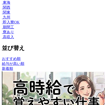
東海
関西
関東
九州
即入寮OK
期間工
寮あり
高収入
並び替え
おすすめ順
給与が高い順
新着順