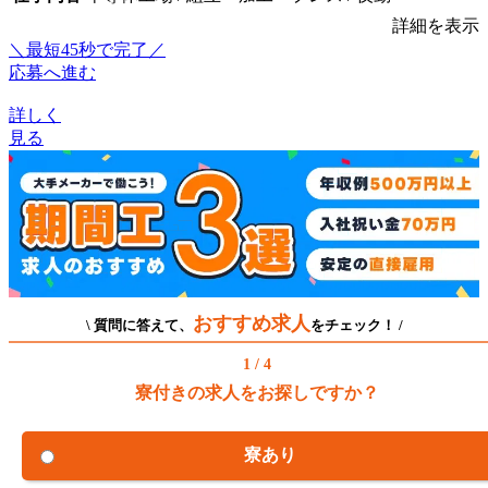
詳細を表示
＼最短45秒で完了／
応募へ進む
詳しく
見る
おすすめ求人
\ 質問に答えて、
をチェック！ /
1 / 4
寮付きの求人をお探しですか？
寮あり