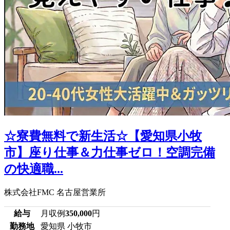
☆寮費無料で新生活☆【愛知県小牧
市】座り仕事＆力仕事ゼロ！空調完備
の快適職...
株式会社FMC 名古屋営業所
給与
月収例
350,000
円
勤務地
愛知県 小牧市