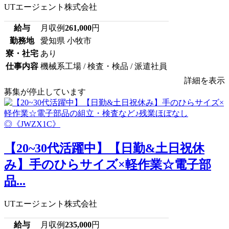
UTエージェント株式会社
給与
月収例
261,000
円
勤務地
愛知県 小牧市
寮・社宅
あり
仕事内容
機械系工場 / 検査・検品 / 派遣社員
詳細を表示
募集が停止しています
【20~30代活躍中】【日勤&土日祝休
み】手のひらサイズ×軽作業☆電子部
品...
UTエージェント株式会社
給与
月収例
235,000
円