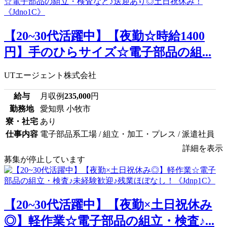
【20~30代活躍中】【夜勤☆時給1400
円】手のひらサイズ☆電子部品の組...
UTエージェント株式会社
給与
月収例
235,000
円
勤務地
愛知県 小牧市
寮・社宅
あり
仕事内容
電子部品系工場 / 組立・加工・プレス / 派遣社員
詳細を表示
募集が停止しています
【20~30代活躍中】【夜勤×土日祝休み
◎】軽作業☆電子部品の組立・検査♪...