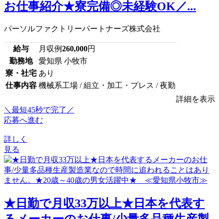
お仕事紹介★寮完備◎未経験OK／...
パーソルファクトリーパートナーズ株式会社
給与
月収例
260,000
円
勤務地
愛知県 小牧市
寮・社宅
あり
仕事内容
機械系工場 / 組立・加工・プレス / 夜勤
詳細を表示
＼最短45秒で完了／
応募へ進む
詳しく
見る
★日勤で月収33万以上★日本を代表す