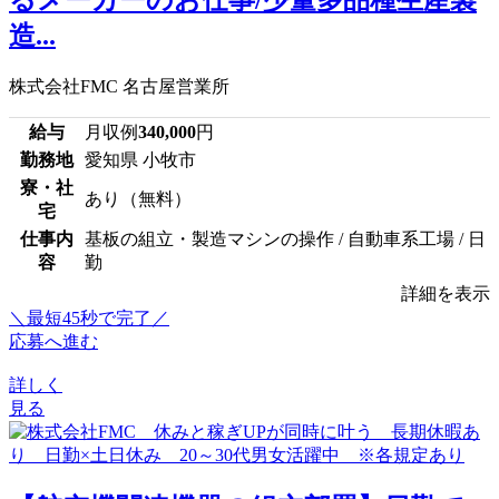
るメーカーのお仕事/少量多品種生産製
造...
株式会社FMC 名古屋営業所
給与
月収例
340,000
円
勤務地
愛知県 小牧市
寮・社
あり（無料）
宅
仕事内
基板の組立・製造マシンの操作 / 自動車系工場 / 日
容
勤
詳細を表示
＼最短45秒で完了／
応募へ進む
詳しく
見る