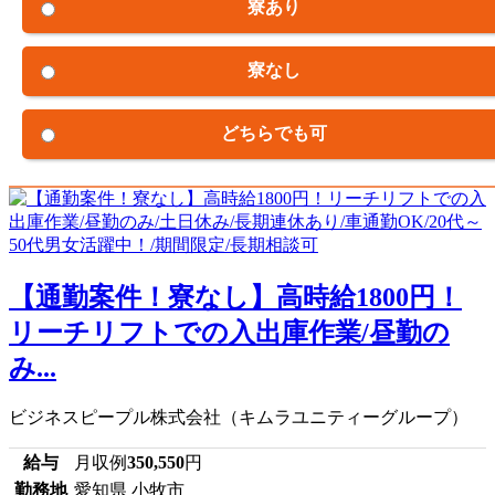
寮あり
寮なし
どちらでも可
【通勤案件！寮なし】高時給1800円！
リーチリフトでの入出庫作業/昼勤の
み...
ビジネスピープル株式会社（キムラユニティーグループ）
給与
月収例
350,550
円
勤務地
愛知県 小牧市