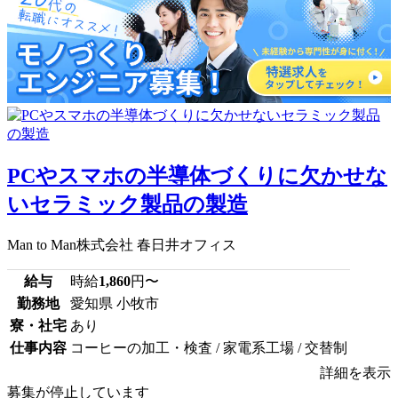
PCやスマホの半導体づくりに欠かせな
いセラミック製品の製造
Man to Man株式会社 春日井オフィス
給与
時給
1,860
円〜
勤務地
愛知県 小牧市
寮・社宅
あり
仕事内容
コーヒーの加工・検査 / 家電系工場 / 交替制
詳細を表示
募集が停止しています