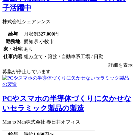
子活躍中
株式会社シェアレンス
給与
月収例
327,000
円
勤務地
愛知県 小牧市
寮・社宅
あり
仕事内容
組み立て・溶接 / 自動車系工場 / 日勤
詳細を表示
募集が停止しています
PCやスマホの半導体づくりに欠かせな
いセラミック製品の製造
Man to Man株式会社 春日井オフィス
給与
時給
1,860
円〜