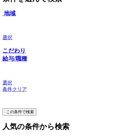
地域
選択
こだわり
給与/職種
選択
条件クリア
この条件で検索
人気の条件から検索