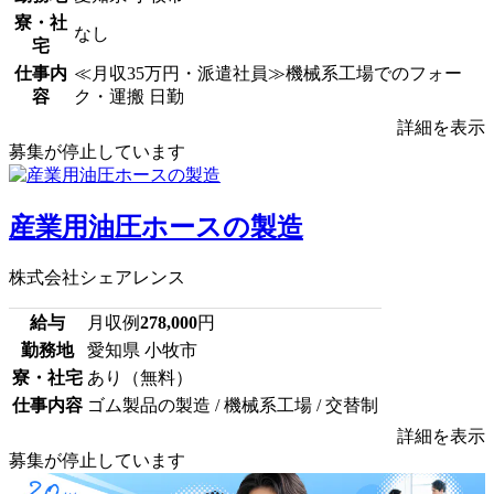
寮・社
なし
宅
仕事内
≪月収35万円・派遣社員≫機械系工場でのフォー
容
ク・運搬 日勤
詳細を表示
募集が停止しています
産業用油圧ホースの製造
株式会社シェアレンス
給与
月収例
278,000
円
勤務地
愛知県 小牧市
寮・社宅
あり（無料）
仕事内容
ゴム製品の製造 / 機械系工場 / 交替制
詳細を表示
募集が停止しています