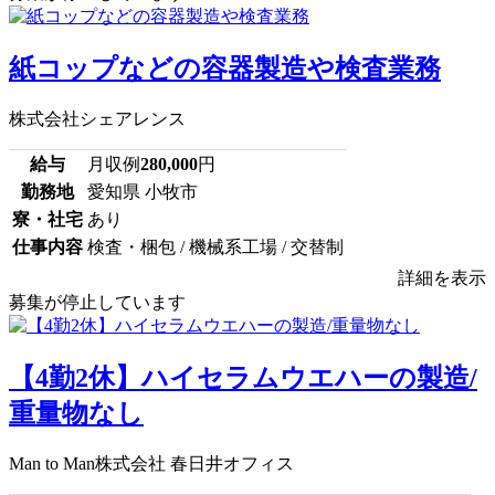
紙コップなどの容器製造や検査業務
株式会社シェアレンス
給与
月収例
280,000
円
勤務地
愛知県 小牧市
寮・社宅
あり
仕事内容
検査・梱包 / 機械系工場 / 交替制
詳細を表示
募集が停止しています
【4勤2休】ハイセラムウエハーの製造/
重量物なし
Man to Man株式会社 春日井オフィス