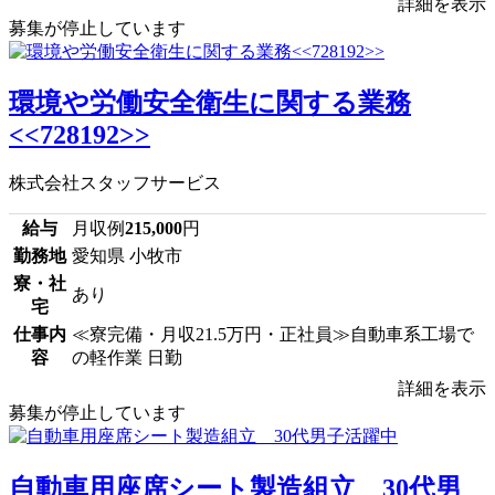
詳細を表示
募集が停止しています
環境や労働安全衛生に関する業務
<<728192>>
株式会社スタッフサービス
給与
月収例
215,000
円
勤務地
愛知県 小牧市
寮・社
あり
宅
仕事内
≪寮完備・月収21.5万円・正社員≫自動車系工場で
容
の軽作業 日勤
詳細を表示
募集が停止しています
自動車用座席シート製造組立 30代男