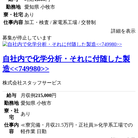
勤務地
愛知県 小牧市
寮・社宅
あり
仕事内容
加工・検査 / 家電系工場 / 交替制
詳細を表示
募集が停止しています
自社内で化学分析・それに付随した製
造<<749980>>
株式会社スタッフサービス
給与
月収例
215,000
円
勤務地
愛知県 小牧市
寮・社
あり
宅
仕事内
≪寮完備・月収21.5万円・正社員≫化学系工場での
容
軽作業 日勤