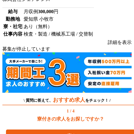
給与
月収例
300,000
円
勤務地
愛知県 小牧市
寮・社宅
あり（無料）
仕事内容
検査・製造 / 機械系工場 / 交替制
詳細を表示
募集が停止しています
おすすめ求人
\ 質問に答えて、
をチェック！ /
1 / 4
寮付きの求人をお探しですか？