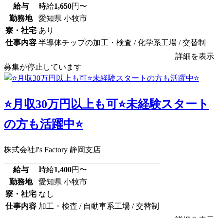
給与
時給
1,650
円〜
勤務地
愛知県 小牧市
寮・社宅
あり
仕事内容
半導体チップの加工・検査 / 化学系工場 / 交替制
詳細を表示
募集が停止しています
⭐月収30万円以上も可⭐未経験スタート
の方も活躍中⭐
株式会社J's Factory 静岡支店
給与
時給
1,400
円〜
勤務地
愛知県 小牧市
寮・社宅
なし
仕事内容
加工・検査 / 自動車系工場 / 交替制