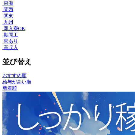
東海
関西
関東
九州
即入寮OK
期間工
寮あり
高収入
並び替え
おすすめ順
給与が高い順
新着順