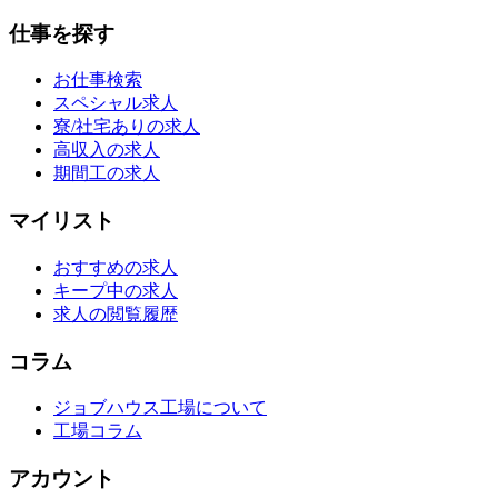
仕事を探す
お仕事検索
スペシャル求人
寮/社宅ありの求人
高収入の求人
期間工の求人
マイリスト
おすすめの求人
キープ中の求人
求人の閲覧履歴
コラム
ジョブハウス工場について
工場コラム
アカウント