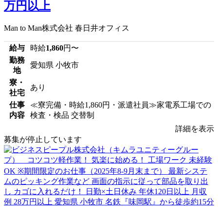
万円以上
Man to Man株式会社 春日井オフィス
給与
時給
1,860
円〜
勤務
愛知県 小牧市
地
寮・
あり
社宅
仕事
≪寮完備・時給1,860円・派遣社員≫家電系工場での
内容
検査・検品 交替制
詳細を表示
募集が停止しています