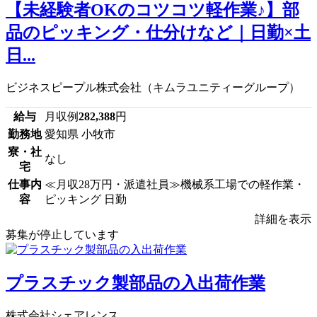
【未経験者OKのコツコツ軽作業♪】部
品のピッキング・仕分けなど｜日勤×土
日...
ビジネスピープル株式会社（キムラユニティーグループ）
給与
月収例
282,388
円
勤務地
愛知県 小牧市
寮・社
なし
宅
仕事内
≪月収28万円・派遣社員≫機械系工場での軽作業・
容
ピッキング 日勤
詳細を表示
募集が停止しています
プラスチック製部品の入出荷作業
株式会社シェアレンス