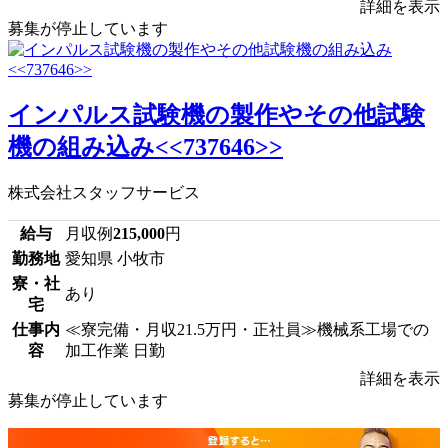
詳細を表示
募集が停止しています
インパルス試験機の製作やその他試験
機の組み込み<<737646>>
株式会社スタッフサービス
給与
月収例
215,000
円
勤務地
愛知県 小牧市
寮・社
あり
宅
仕事内
≪寮完備・月収21.5万円・正社員≫機械系工場での
容
加工作業 日勤
詳細を表示
募集が停止しています