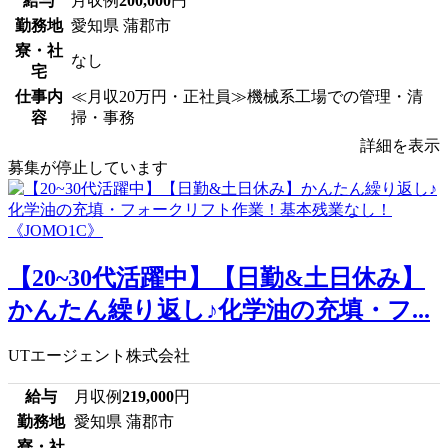
給与
月収例
200,000
円
勤務地
愛知県 蒲郡市
寮・社
なし
宅
仕事内
≪月収20万円・正社員≫機械系工場での管理・清
容
掃・事務
詳細を表示
募集が停止しています
【20~30代活躍中】【日勤&土日休み】
かんたん繰り返し♪化学油の充填・フ...
UTエージェント株式会社
給与
月収例
219,000
円
勤務地
愛知県 蒲郡市
寮・社