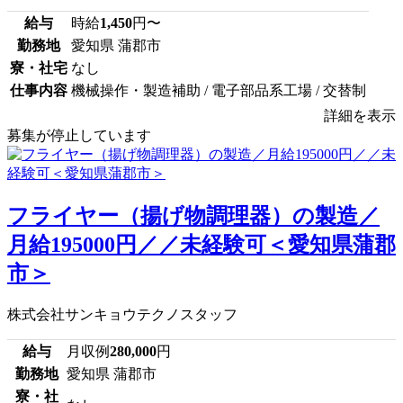
給与
時給
1,450
円〜
勤務地
愛知県 蒲郡市
寮・社宅
なし
仕事内容
機械操作・製造補助 / 電子部品系工場 / 交替制
詳細を表示
募集が停止しています
フライヤー（揚げ物調理器）の製造／
月給195000円／／未経験可＜愛知県蒲郡
市＞
株式会社サンキョウテクノスタッフ
給与
月収例
280,000
円
勤務地
愛知県 蒲郡市
寮・社