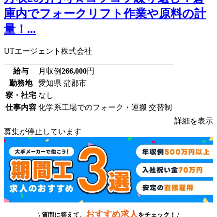
庫内でフォークリフト作業や原料の計
量！...
UTエージェント株式会社
給与
月収例
266,000
円
勤務地
愛知県 蒲郡市
寮・社宅
なし
仕事内容
化学系工場でのフォーク・運搬 交替制
詳細を表示
募集が停止しています
おすすめ求人
\ 質問に答えて、
をチェック！ /