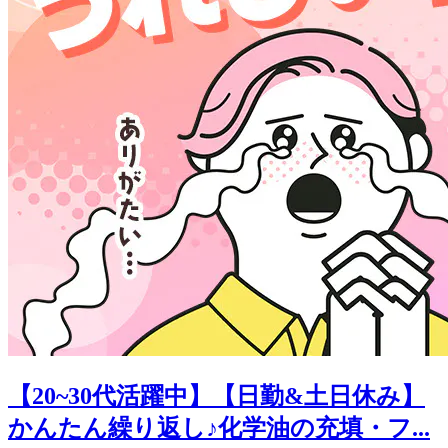
【20~30代活躍中】【日勤&土日休み】
かんたん繰り返し♪化学油の充填・フ...