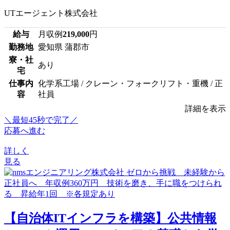
UTエージェント株式会社
給与
月収例
219,000
円
勤務地
愛知県 蒲郡市
寮・社
あり
宅
仕事内
化学系工場 / クレーン・フォークリフト・重機 / 正
容
社員
詳細を表示
＼最短45秒で完了／
応募へ進む
詳しく
見る
【自治体ITインフラを構築】公共情報