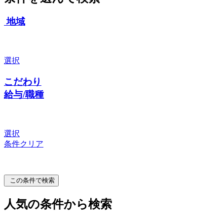
地域
選択
こだわり
給与/職種
選択
条件クリア
この条件で検索
人気の条件から検索