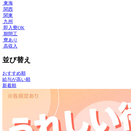
東海
関西
関東
九州
即入寮OK
期間工
寮あり
高収入
並び替え
おすすめ順
給与が高い順
新着順