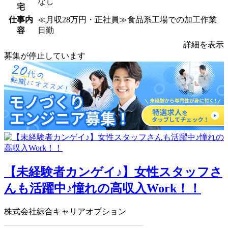
なし
宅
仕事内
≪月収28万円・正社員≫食品系工場での加工作業
容
日勤
詳細を表示
募集が停止しています
【未経験者カンゲイ♪】女性スタッフさ
んも活躍中♪憧れの高収入Work！！
株式会社綜合キャリアオプション