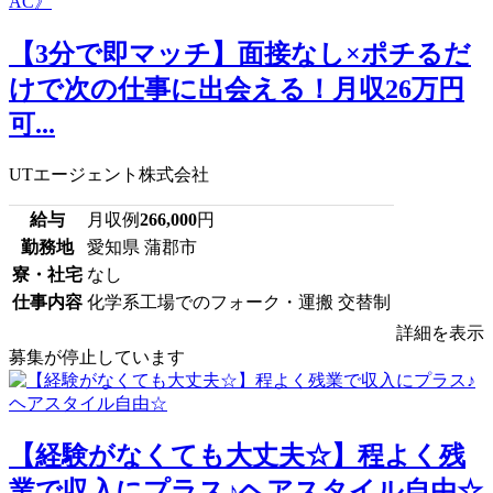
【3分で即マッチ】面接なし×ポチるだ
けで次の仕事に出会える！月収26万円
可...
UTエージェント株式会社
給与
月収例
266,000
円
勤務地
愛知県 蒲郡市
寮・社宅
なし
仕事内容
化学系工場でのフォーク・運搬 交替制
詳細を表示
募集が停止しています
【経験がなくても大丈夫☆】程よく残
業で収入にプラス♪ヘアスタイル自由☆