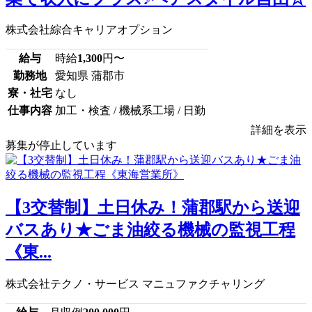
株式会社綜合キャリアオプション
給与
時給
1,300
円〜
勤務地
愛知県 蒲郡市
寮・社宅
なし
仕事内容
加工・検査 / 機械系工場 / 日勤
詳細を表示
募集が停止しています
【3交替制】土日休み！蒲郡駅から送迎
バスあり★ごま油絞る機械の監視工程
《東...
株式会社テクノ・サービス マニュファクチャリング