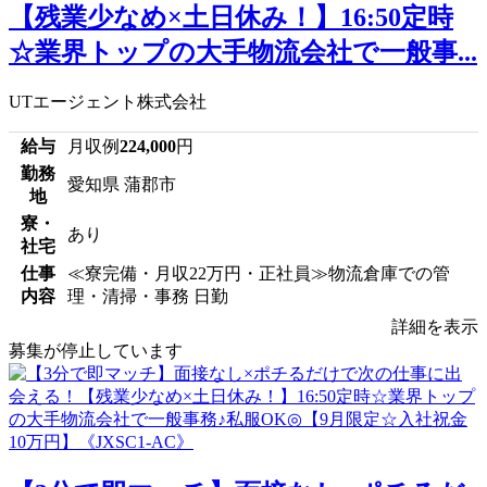
【残業少なめ×土日休み！】16:50定時
☆業界トップの大手物流会社で一般事...
UTエージェント株式会社
給与
月収例
224,000
円
勤務
愛知県 蒲郡市
地
寮・
あり
社宅
仕事
≪寮完備・月収22万円・正社員≫物流倉庫での管
内容
理・清掃・事務 日勤
詳細を表示
募集が停止しています