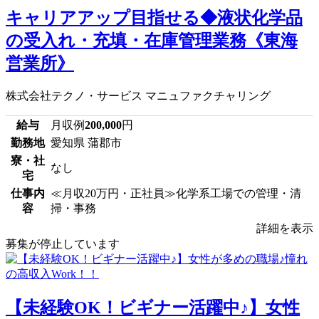
キャリアアップ目指せる◆液状化学品
の受入れ・充填・在庫管理業務《東海
営業所》
株式会社テクノ・サービス マニュファクチャリング
給与
月収例
200,000
円
勤務地
愛知県 蒲郡市
寮・社
なし
宅
仕事内
≪月収20万円・正社員≫化学系工場での管理・清
容
掃・事務
詳細を表示
募集が停止しています
【未経験OK！ビギナー活躍中♪】女性