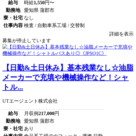
給与
時給
1,550
円〜
勤務地
愛知県 蒲郡市
寮・社宅
なし
仕事内容
検査 / 自動車系工場 / 交替制
詳細を表示
募集が停止しています
【日勤&土日休み】基本残業なし☆油脂
メーカーで充填や機械操作など！シャ
トル...
UTエージェント株式会社
給与
月収例
217,000
円
勤務地
愛知県 蒲郡市
寮・社宅
あり