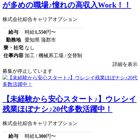
が多めの職場♪憧れの高収入Work！！
株式会社綜合キャリアオプション
給与
時給
1,550
円〜
勤務地
愛知県 蒲郡市
寮・社宅
なし
仕事内容
加工 / 機械系工場 / 交替制
詳細を表示
募集が停止しています
【未経験から安心スタート♪】ウレシイ
残業ほぼナシ♪20代多数活躍中！
株式会社綜合キャリアオプション
給与
時給
1,300
円〜