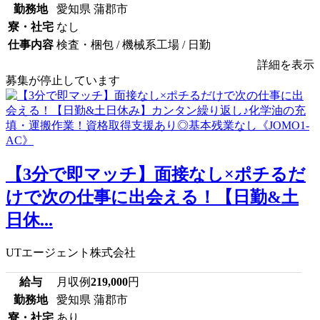
勤務地
愛知県 蒲郡市
寮・社宅
なし
仕事内容
検査・梱包 / 機械系工場 / 日勤
詳細を表示
募集が停止しています
【3分で即マッチ】面接なし×ポチるだ
けで次の仕事に出会える！【日勤&土
日休...
UTエージェント株式会社
給与
月収例
219,000
円
勤務地
愛知県 蒲郡市
寮・社宅
あり