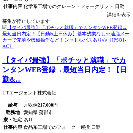
仕事内容
化学系工場でのクレーン・フォークリフト 日勤
詳細を表示
募集が停止しています
【タイパ最強】「ポチッと就職」でカ
ンタンWEB登録→最短当日内定！【日
勤&...
UTエージェント株式会社
給与
月収例
217,000
円
勤務地
愛知県 蒲郡市
寮・社宅
あり
仕事内容
食品系工場でのフォーク・運搬 日勤