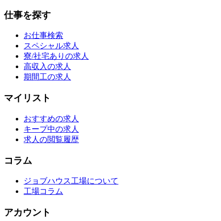
仕事を探す
お仕事検索
スペシャル求人
寮/社宅ありの求人
高収入の求人
期間工の求人
マイリスト
おすすめの求人
キープ中の求人
求人の閲覧履歴
コラム
ジョブハウス工場について
工場コラム
アカウント