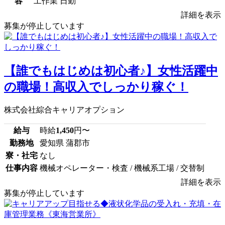
容
工作業 日勤
詳細を表示
募集が停止しています
【誰でもはじめは初心者♪】女性活躍中
の職場！高収入でしっかり稼ぐ！
株式会社綜合キャリアオプション
給与
時給
1,450
円〜
勤務地
愛知県 蒲郡市
寮・社宅
なし
仕事内容
機械オペレーター・検査 / 機械系工場 / 交替制
詳細を表示
募集が停止しています