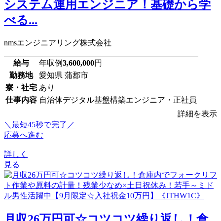
システム運用エンジニア！基礎から学
べる...
nmsエンジニアリング株式会社
給与
年収例
3,600,000
円
勤務地
愛知県 蒲郡市
寮・社宅
あり
仕事内容
自治体デジタル基盤構築エンジニア・正社員
詳細を表示
＼最短45秒で完了／
応募へ進む
詳しく
見る
月収26万円可☆コツコツ繰り返し！倉