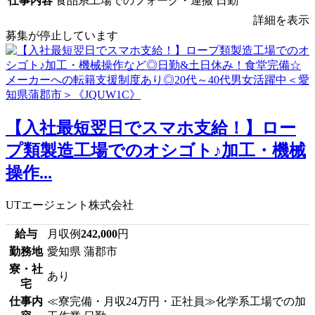
仕事内容
食品系工場でのフォーク・運搬 日勤
詳細を表示
募集が停止しています
【入社最短翌日でスマホ支給！】ロー
プ類製造工場でのオシゴト♪加工・機械
操作...
UTエージェント株式会社
給与
月収例
242,000
円
勤務地
愛知県 蒲郡市
寮・社
あり
宅
仕事内
≪寮完備・月収24万円・正社員≫化学系工場での加