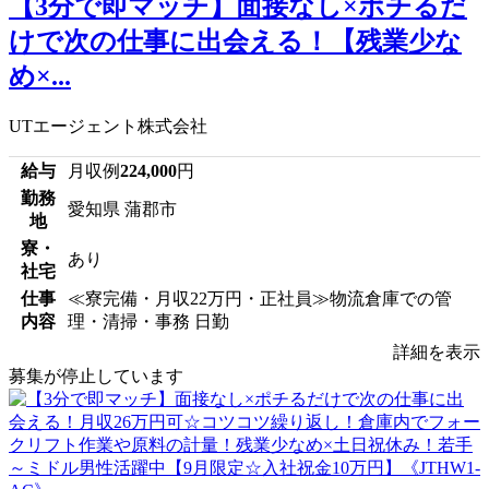
【3分で即マッチ】面接なし×ポチるだ
けで次の仕事に出会える！【残業少な
め×...
UTエージェント株式会社
給与
月収例
224,000
円
勤務
愛知県 蒲郡市
地
寮・
あり
社宅
仕事
≪寮完備・月収22万円・正社員≫物流倉庫での管
内容
理・清掃・事務 日勤
詳細を表示
募集が停止しています