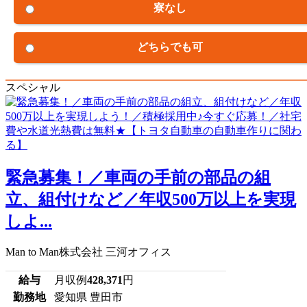
寮なし
どちらでも可
スペシャル
緊急募集！／車両の手前の部品の組
立、組付けなど／年収500万以上を実現
しよ...
Man to Man株式会社 三河オフィス
給与
月収例
428,371
円
勤務地
愛知県 豊田市