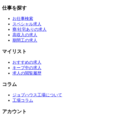
仕事を探す
お仕事検索
スペシャル求人
寮/社宅ありの求人
高収入の求人
期間工の求人
マイリスト
おすすめの求人
キープ中の求人
求人の閲覧履歴
コラム
ジョブハウス工場について
工場コラム
アカウント