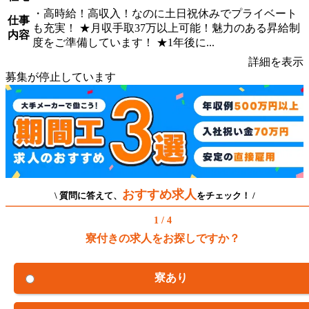
・高時給！高収入！なのに土日祝休みでプライベート
仕事
も充実！ ★月収手取37万以上可能！魅力のある昇給制
内容
度をご準備しています！ ★1年後に...
詳細を表示
募集が停止しています
おすすめ求人
\ 質問に答えて、
をチェック！ /
1 / 4
寮付きの求人をお探しですか？
寮あり