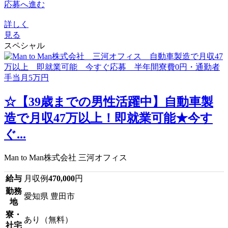
応募へ進む
詳しく
見る
スペシャル
☆【39歳までの男性活躍中】自動車製
造で月収47万以上！即就業可能★今す
ぐ...
Man to Man株式会社 三河オフィス
給与
月収例
470,000
円
勤務
愛知県 豊田市
地
寮・
あり（無料）
社宅