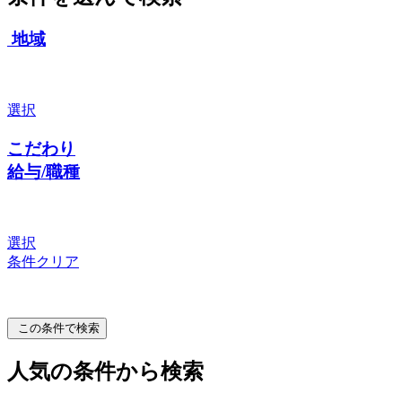
地域
選択
こだわり
給与/職種
選択
条件クリア
この条件で検索
人気の条件から検索