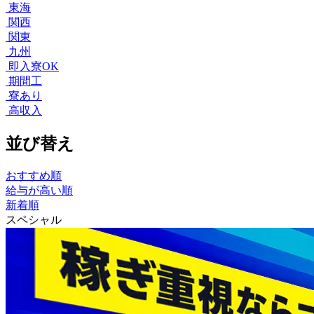
東海
関西
関東
九州
即入寮OK
期間工
寮あり
高収入
並び替え
おすすめ順
給与が高い順
新着順
スペシャル