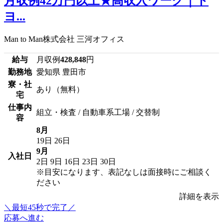
月収例42万円以上★高収入ワーク｜ト
ヨ...
Man to Man株式会社 三河オフィス
給与
月収例
428,848
円
勤務地
愛知県 豊田市
寮・社
あり（無料）
宅
仕事内
組立・検査 / 自動車系工場 / 交替制
容
8月
19日
26日
9月
入社日
2日
9日
16日
23日
30日
※目安になります、表記なしは面接時にご相談く
ださい
詳細を表示
＼最短45秒で完了／
応募へ進む