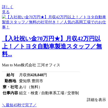
詳しく
見る
【入社祝い金70万円★】月収42万円以
上！／トヨタ自動車製造スタッフ／無
料...
Man to Man株式会社 三河オフィス
給与
月収例
428,848
円
勤務地
愛知県 豊田市
寮・社宅
あり（無料）
仕事内容
組立・検査 / 自動車系工場 / 交替制
詳細を表示
＼最短45秒で完了／