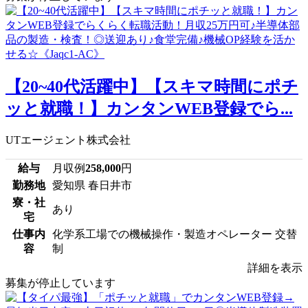
【20~40代活躍中】【スキマ時間にポチ
ッと就職！】カンタンWEB登録でら...
UTエージェント株式会社
給与
月収例
258,000
円
勤務地
愛知県 春日井市
寮・社
あり
宅
仕事内
化学系工場での機械操作・製造オペレーター 交替
容
制
詳細を表示
募集が停止しています