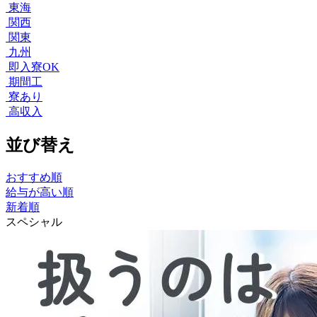
東海
関西
関東
九州
即入寮OK
期間工
寮あり
高収入
並び替え
おすすめ順
給与が高い順
新着順
スペシャル