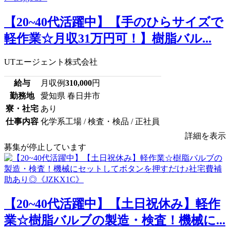
【20~40代活躍中】【手のひらサイズで
軽作業☆月収31万円可！】樹脂バル...
UTエージェント株式会社
給与
月収例
310,000
円
勤務地
愛知県 春日井市
寮・社宅
あり
仕事内容
化学系工場 / 検査・検品 / 正社員
詳細を表示
募集が停止しています
【20~40代活躍中】【土日祝休み】軽作
業☆樹脂バルブの製造・検査！機械に...