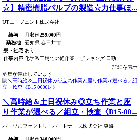
☆】精密樹脂バルブの製造☆力仕事ほ...
UTエージェント株式会社
給与
月収例
259,000
円
勤務地
愛知県 春日井市
寮・社宅
あり
仕事内容
化学系工場での軽作業・ピッキング 日勤
詳細を表示
募集が停止しています
＼高時給＆土日祝休み◎立ち作業と座
り作業が選べる／組立・検査《B15-00...
パーソルファクトリーパートナーズ株式会社 東海
給与
月収例
346,000
円