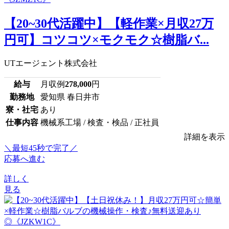
【20~30代活躍中】【軽作業×月収27万
円可】コツコツ×モクモク☆樹脂バ...
UTエージェント株式会社
給与
月収例
278,000
円
勤務地
愛知県 春日井市
寮・社宅
あり
仕事内容
機械系工場 / 検査・検品 / 正社員
詳細を表示
＼最短45秒で完了／
応募へ進む
詳しく
見る