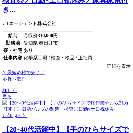
検査◎／日勤×土日祝休み／家具家電付
き...
UTエージェント株式会社
給与
月収例
310,000
円
勤務地
愛知県 春日井市
寮・社宅
あり
仕事内容
化学系工場 / 検査・検品 / 正社員
詳細を表示
＼最短45秒で完了／
応募へ進む
詳しく
見る
【20~40代活躍中】【手のひらサイズで