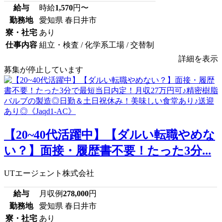
給与
時給
1,570
円〜
勤務地
愛知県 春日井市
寮・社宅
あり
仕事内容
組立・検査 / 化学系工場 / 交替制
詳細を表示
募集が停止しています
【20~40代活躍中】【ダルい転職やめな
い？】面接・履歴書不要！たった3分...
UTエージェント株式会社
給与
月収例
278,000
円
勤務地
愛知県 春日井市
寮・社宅
あり