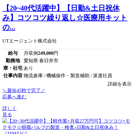
【20~40代活躍中】【日勤&土日祝休
み】コツコツ繰り返し☆医療用キット
の...
UTエージェント株式会社
給与
月収例
249,000
円
勤務地
愛知県 春日井市
寮・社宅
あり
仕事内容
物流倉庫 / 機械操作・製造補助 / 派遣社員
詳細を表示
＼最短45秒で完了／
応募へ進む
詳しく
見る