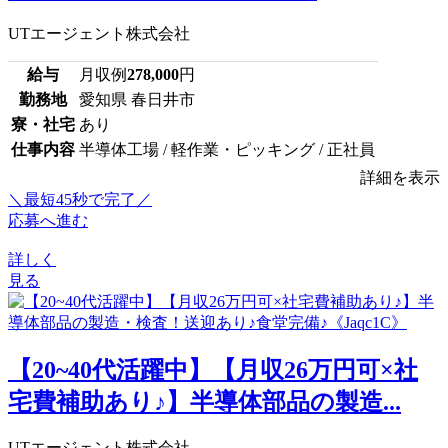
UTエージェント株式会社
給与
月収例
278,000
円
勤務地
愛知県 春日井市
寮・社宅
あり
仕事内容
半導体工場 / 軽作業・ピッキング / 正社員
詳細を表示
＼最短45秒で完了／
応募へ進む
詳しく
見る
【20~40代活躍中】【月収26万円可×社
宅費補助あり♪】半導体部品の製造...
UTエージェント株式会社