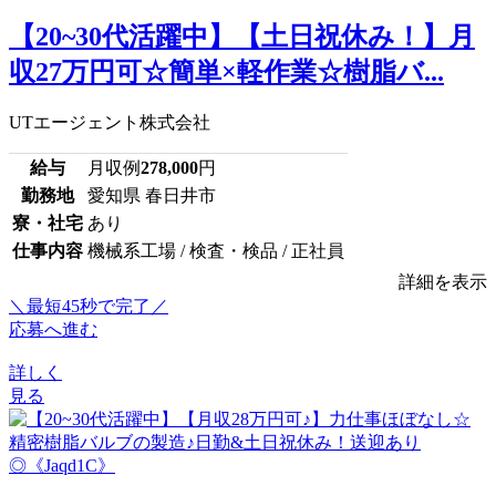
【20~30代活躍中】【土日祝休み！】月
収27万円可☆簡単×軽作業☆樹脂バ...
UTエージェント株式会社
給与
月収例
278,000
円
勤務地
愛知県 春日井市
寮・社宅
あり
仕事内容
機械系工場 / 検査・検品 / 正社員
詳細を表示
＼最短45秒で完了／
応募へ進む
詳しく
見る