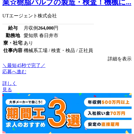
業☆樹脂バルブの製造・検査！機械に...
UTエージェント株式会社
給与
月収例
264,000
円
勤務地
愛知県 春日井市
寮・社宅
あり
仕事内容
機械系工場 / 検査・検品 / 正社員
詳細を表示
＼最短45秒で完了／
応募へ進む
詳しく
見る