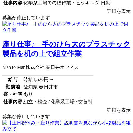
仕事内容
化学系工場での軽作業・ピッキング 日勤
詳細を表示
募集が停止しています
座り仕事♪ 手のひら大のプラスチック
製品を机の上で組立作業
Man to Man株式会社 春日井オフィス
給与
時給
1,570
円〜
勤務地
愛知県 春日井市
寮・社宅
あり
仕事内容
組立・検査 / 化学系工場 / 交替制
詳細を表示
募集が停止しています