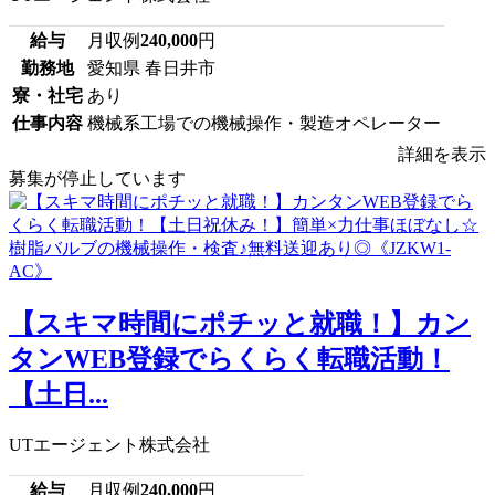
給与
月収例
240,000
円
勤務地
愛知県 春日井市
寮・社宅
あり
仕事内容
機械系工場での機械操作・製造オペレーター
詳細を表示
募集が停止しています
【スキマ時間にポチッと就職！】カン
タンWEB登録でらくらく転職活動！
【土日...
UTエージェント株式会社
給与
月収例
240,000
円