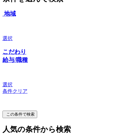
地域
選択
こだわり
給与/職種
選択
条件クリア
この条件で検索
人気の条件から検索