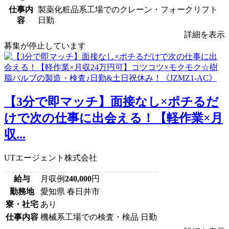
仕事内
製薬化粧品系工場でのクレーン・フォークリフト
容
日勤
詳細を表示
募集が停止しています
【3分で即マッチ】面接なし×ポチるだ
けで次の仕事に出会える！【軽作業×月
収...
UTエージェント株式会社
給与
月収例
240,000
円
勤務地
愛知県 春日井市
寮・社宅
あり
仕事内容
機械系工場での検査・検品 日勤