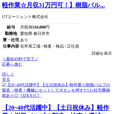
軽作業☆月収31万円可！】樹脂バル...
UTエージェント株式会社
給与
月収例
310,000
円
勤務地
愛知県 春日井市
寮・社宅
あり
仕事内容
化学系工場 / 検査・検品 / 正社員
詳細を表示
＼最短45秒で完了／
応募へ進む
詳しく
見る
【20~40代活躍中】【土日祝休み】軽作