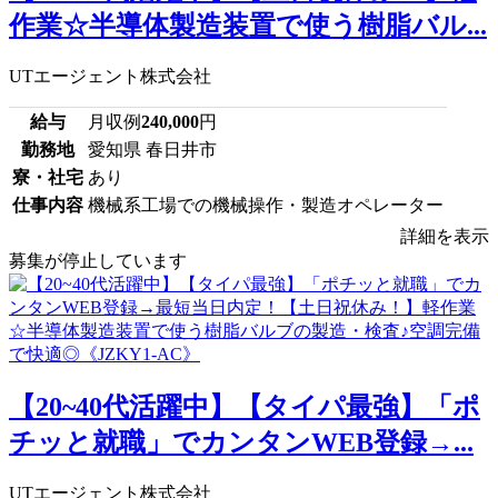
作業☆半導体製造装置で使う樹脂バル...
UTエージェント株式会社
給与
月収例
240,000
円
勤務地
愛知県 春日井市
寮・社宅
あり
仕事内容
機械系工場での機械操作・製造オペレーター
詳細を表示
募集が停止しています
【20~40代活躍中】【タイパ最強】「ポ
チッと就職」でカンタンWEB登録→...
UTエージェント株式会社