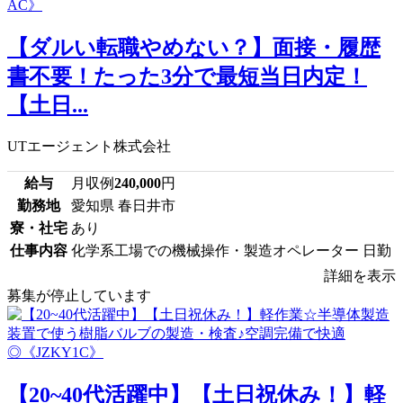
【ダルい転職やめない？】面接・履歴
書不要！たった3分で最短当日内定！
【土日...
UTエージェント株式会社
給与
月収例
240,000
円
勤務地
愛知県 春日井市
寮・社宅
あり
仕事内容
化学系工場での機械操作・製造オペレーター 日勤
詳細を表示
募集が停止しています
【20~40代活躍中】【土日祝休み！】軽