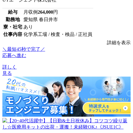
給与
月収例
264,000
円
勤務地
愛知県 春日井市
寮・社宅
あり
仕事内容
化学系工場 / 検査・検品 / 正社員
詳細を表示
＼最短45秒で完了／
応募へ進む
詳しく
見る