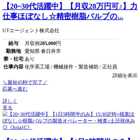
【20~30代活躍中】【月収28万円可♪】力
仕事ほぼなし☆精密樹脂バルブの...
UTエージェント株式会社
給与
月収例
285,000
円
勤務地
愛知県 春日井市
寮・社宅
あり
仕事内容
化学系工場 / 機械操作・製造補助 / 正社員
詳細を表示
＼最短45秒で完了／
応募へ進む
詳しく
見る