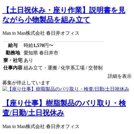
【土日祝休み・座り作業】説明書を見
ながら小物製品を組み立て
Man to Man株式会社 春日井オフィス
給与
時給
1,570
円〜
勤務地
愛知県 春日井市
寮・社宅
あり
仕事内容
組み立て・運搬 / 化学系工場 / 交替制
詳細を表示
募集が停止しています
【座り仕事】樹脂製品のバリ取り・検
査/日勤/土日祝休み
Man to Man株式会社 春日井オフィス