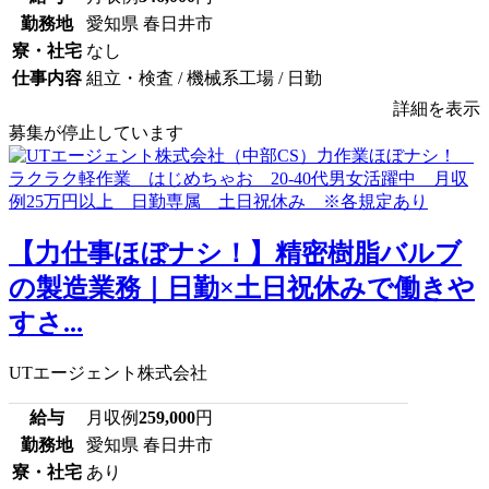
勤務地
愛知県 春日井市
寮・社宅
なし
仕事内容
組立・検査 / 機械系工場 / 日勤
詳細を表示
募集が停止しています
【力仕事ほぼナシ！】精密樹脂バルブ
の製造業務｜日勤×土日祝休みで働きや
すさ...
UTエージェント株式会社
給与
月収例
259,000
円
勤務地
愛知県 春日井市
寮・社宅
あり