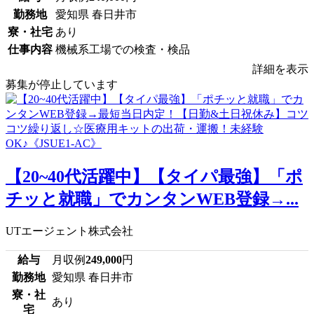
勤務地
愛知県 春日井市
寮・社宅
あり
仕事内容
機械系工場での検査・検品
詳細を表示
募集が停止しています
【20~40代活躍中】【タイパ最強】「ポ
チッと就職」でカンタンWEB登録→...
UTエージェント株式会社
給与
月収例
249,000
円
勤務地
愛知県 春日井市
寮・社
あり
宅