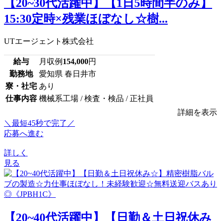
【20~30代活躍中】【1日5時間半のみ】
15:30定時×残業ほぼなし☆樹...
UTエージェント株式会社
給与
月収例
154,000
円
勤務地
愛知県 春日井市
寮・社宅
あり
仕事内容
機械系工場 / 検査・検品 / 正社員
詳細を表示
＼最短45秒で完了／
応募へ進む
詳しく
見る
【20~40代活躍中】【日勤＆土日祝休み