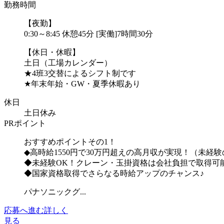
勤務時間
【夜勤】
0:30～8:45 休憩45分 [実働]7時間30分
【休日・休暇】
土日（工場カレンダー）
★4班3交替によるシフト制です
★年末年始・GW・夏季休暇あり
休日
土日休み
PRポイント
おすすめポイントその1！
◆高時給1550円で30万円超えの高月収が実現！（未経
◆未経験OK！クレーン・玉掛資格は会社負担で取得可
◆国家資格取得でさらなる時給アップのチャンス♪
パナソニックグ...
応募へ進む
詳しく
見る