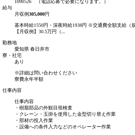
1090526 （電話応募で必要になります。）
給与
月収例
305,000
円
基本時給1550円・深夜時給1938円 ※交通費全額支給（
【月収例】30.5万円（...
勤務地
愛知県 春日井市
寮・社宅
あり
※詳細は問い合わせください
寮費永年半額
仕事内容
仕事内容
・樹脂部品の外観目視検査
・クレーン・玉掛を使用した金型切り替え作業
・部材の投入作業
・設備への条件入力などのオペレーター作業