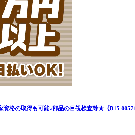
家資格の取得も可能♪部品の目視検査等★《B15-0057