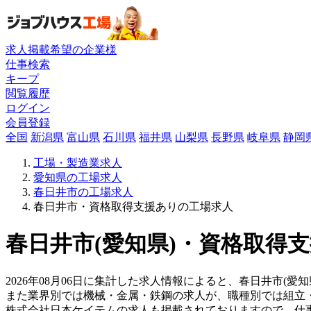
求人掲載希望の企業様
仕事検索
キープ
閲覧履歴
ログイン
会員登録
全国
新潟県
富山県
石川県
福井県
山梨県
長野県
岐阜県
静岡
工場・製造業求人
愛知県の工場求人
春日井市の工場求人
春日井市・資格取得支援ありの工場求人
春日井市(愛知県)・資格取得支
2026年08月06日に集計した求人情報によると、春日井市(愛知
また業界別では機械・金属・鉄鋼の求人が、職種別では組立
株式会社日本ケイテムの求人も掲載されておりますので、仕