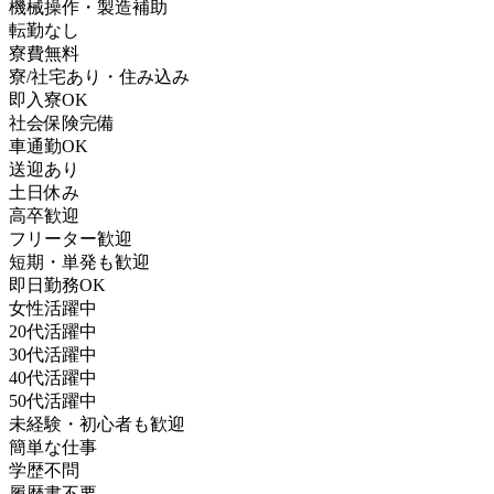
機械操作・製造補助
転勤なし
寮費無料
寮/社宅あり・住み込み
即入寮OK
社会保険完備
車通勤OK
送迎あり
土日休み
高卒歓迎
フリーター歓迎
短期・単発も歓迎
即日勤務OK
女性活躍中
20代活躍中
30代活躍中
40代活躍中
50代活躍中
未経験・初心者も歓迎
簡単な仕事
学歴不問
履歴書不要