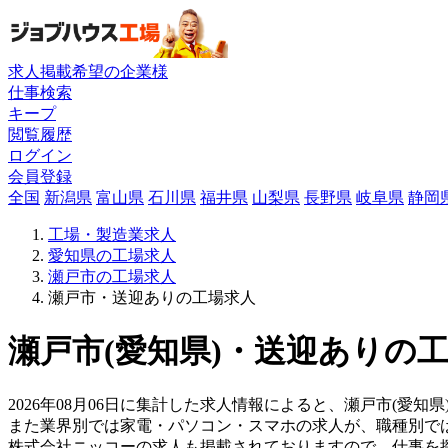
求人掲載希望の企業様
仕事検索
キープ
閲覧履歴
ログイン
会員登録
全国
新潟県
富山県
石川県
福井県
山梨県
長野県
岐阜県
静岡
工場・製造業求人
愛知県の工場求人
瀬戸市の工場求人
瀬戸市・送迎ありの工場求人
瀬戸市(愛知県)・送迎ありの工
2026年08月06日に集計した求人情報によると、瀬戸市(愛知県
また業界別では家電・パソコン・スマホの求人が、職種別で
株式会社ニッコーの求人も掲載されておりますので、仕事を