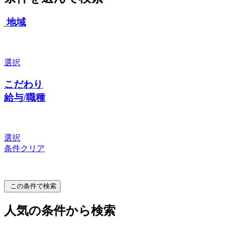
地域
選択
こだわり
給与/職種
選択
条件クリア
この条件で検索
人気の条件から検索