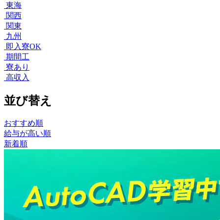
東海
関西
関東
九州
即入寮OK
期間工
寮あり
高収入
並び替え
おすすめ順
給与が高い順
新着順