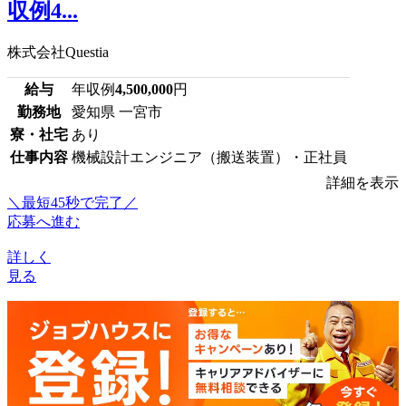
収例4...
株式会社Questia
給与
年収例
4,500,000
円
勤務地
愛知県 一宮市
寮・社宅
あり
仕事内容
機械設計エンジニア（搬送装置）・正社員
詳細を表示
＼最短45秒で完了／
応募へ進む
詳しく
見る