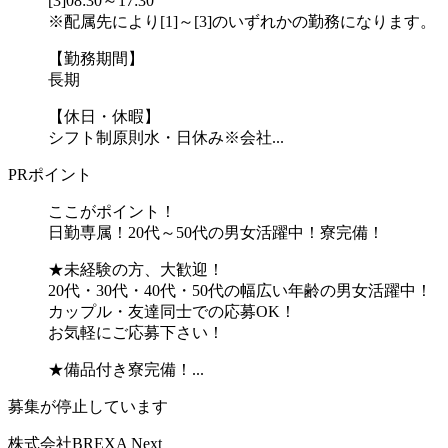
[3]08:30～17:30
※配属先により[1]～[3]のいずれかの勤務になります。
【勤務期間】
長期
【休日・休暇】
シフト制原則水・日休み※会社...
PRポイント
ここがポイント！
日勤専属！20代～50代の男女活躍中！寮完備！
★未経験の方、大歓迎！
20代・30代・40代・50代の幅広い年齢の男女活躍中！
カップル・友達同士での応募OK！
お気軽にご応募下さい！
★備品付き寮完備！...
募集が停止しています
株式会社BREXA Next