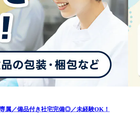
勤専属／備品付き社宅完備◎／未経験OK！