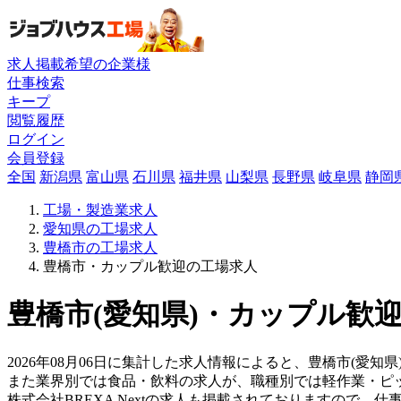
求人掲載希望の企業様
仕事検索
キープ
閲覧履歴
ログイン
会員登録
全国
新潟県
富山県
石川県
福井県
山梨県
長野県
岐阜県
静岡
工場・製造業求人
愛知県の工場求人
豊橋市の工場求人
豊橋市・カップル歓迎の工場求人
豊橋市(愛知県)・カップル歓迎
2026年08月06日に集計した求人情報によると、豊橋市(愛知県
また業界別では食品・飲料の求人が、職種別では軽作業・ピ
株式会社BREXA Nextの求人も掲載されておりますので、