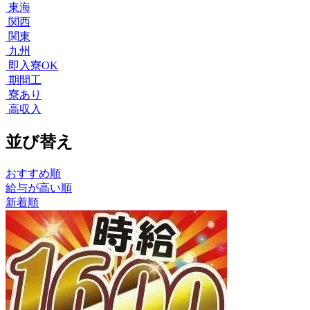
東海
関西
関東
九州
即入寮OK
期間工
寮あり
高収入
並び替え
おすすめ順
給与が高い順
新着順