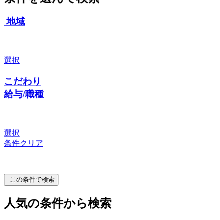
地域
選択
こだわり
給与/職種
選択
条件クリア
この条件で検索
人気の条件から検索