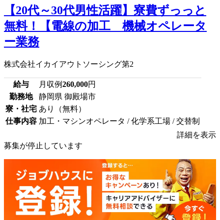
【20代～30代男性活躍】寮費ずっっと
無料！【電線の加工 機械オペレータ
ー業務
株式会社イカイアウトソーシング第2
給与
月収例
260,000
円
勤務地
静岡県 御殿場市
寮・社宅
あり（無料）
仕事内容
加工・マシンオペレータ / 化学系工場 / 交替制
詳細を表示
募集が停止しています