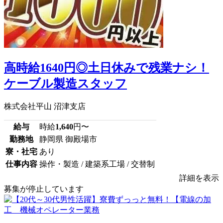
高時給1640円◎土日休みで残業ナシ！
ケーブル製造スタッフ
株式会社平山 沼津支店
給与
時給
1,640
円〜
勤務地
静岡県 御殿場市
寮・社宅
あり
仕事内容
操作・製造 / 建築系工場 / 交替制
詳細を表示
募集が停止しています