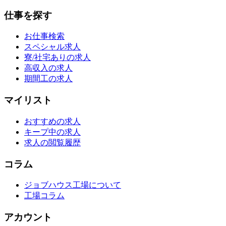
仕事を探す
お仕事検索
スペシャル求人
寮/社宅ありの求人
高収入の求人
期間工の求人
マイリスト
おすすめの求人
キープ中の求人
求人の閲覧履歴
コラム
ジョブハウス工場について
工場コラム
アカウント