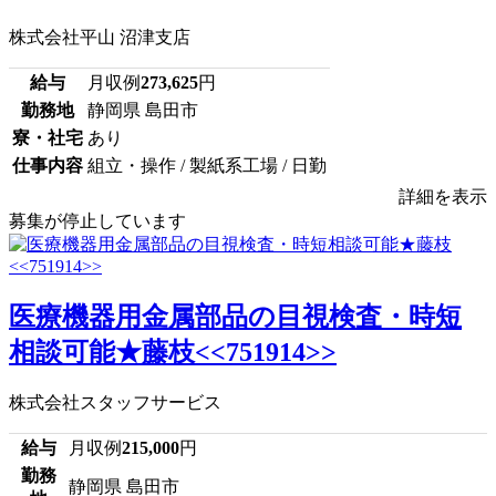
株式会社平山 沼津支店
給与
月収例
273,625
円
勤務地
静岡県 島田市
寮・社宅
あり
仕事内容
組立・操作 / 製紙系工場 / 日勤
詳細を表示
募集が停止しています
医療機器用金属部品の目視検査・時短
相談可能★藤枝<<751914>>
株式会社スタッフサービス
給与
月収例
215,000
円
勤務
静岡県 島田市