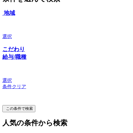
地域
選択
こだわり
給与/職種
選択
条件クリア
この条件で検索
人気の条件から検索