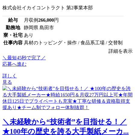
株式会社イカイコントラクト 第2事業本部
給与
月収例
266,000
円
勤務地
静岡県 島田市
寮・社宅
あり
仕事内容
具材のトッピング・操作 / 食品系工場 / 交替制
詳細を表示
＼最短45秒で完了／
応募へ進む
詳しく
見る
＼未経験から“技術者”を目指せる！／
★100年の歴史を誇る大手製紙メーカ...