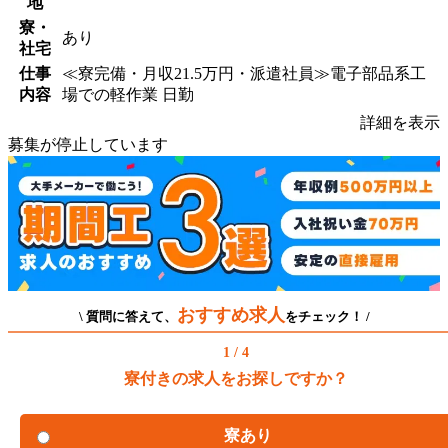
地
寮・
あり
社宅
仕事
≪寮完備・月収21.5万円・派遣社員≫電子部品系工
内容
場での軽作業 日勤
詳細を表示
募集が停止しています
おすすめ求人
\ 質問に答えて、
をチェック！ /
1 / 4
寮付きの求人をお探しですか？
寮あり