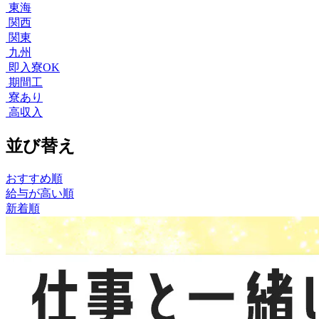
東海
関西
関東
九州
即入寮OK
期間工
寮あり
高収入
並び替え
おすすめ順
給与が高い順
新着順