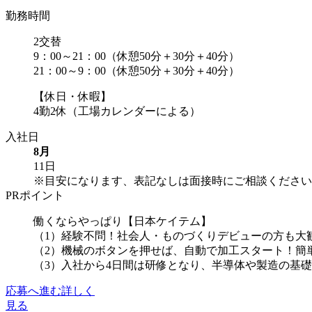
勤務時間
2交替
9：00～21：00（休憩50分＋30分＋40分）
21：00～9：00（休憩50分＋30分＋40分）
【休日・休暇】
4勤2休（工場カレンダーによる）
入社日
8月
11日
※目安になります、表記なしは面接時にご相談ください
PRポイント
働くならやっぱり【日本ケイテム】
（1）経験不問！社会人・ものづくりデビューの方も大
（2）機械のボタンを押せば、自動で加工スタート！簡
（3）入社から4日間は研修となり、半導体や製造の基礎を
応募へ進む
詳しく
見る