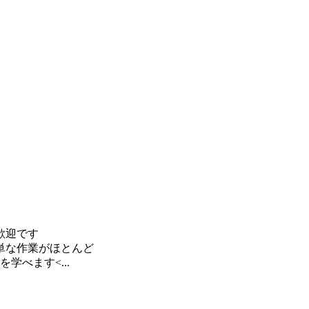
歓迎です
単な作業がほとんど
学べます<...