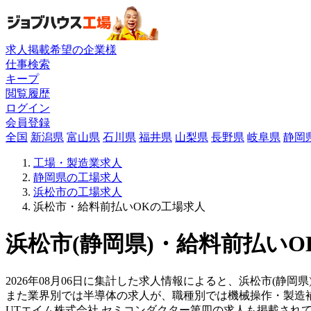
求人掲載希望の企業様
仕事検索
キープ
閲覧履歴
ログイン
会員登録
全国
新潟県
富山県
石川県
福井県
山梨県
長野県
岐阜県
静岡
工場・製造業求人
静岡県の工場求人
浜松市の工場求人
浜松市・給料前払いOKの工場求人
浜松市(静岡県)・給料前払いO
2026年08月06日に集計した求人情報によると、浜松市(静岡
また業界別では半導体の求人が、職種別では機械操作・製造
UTエイム株式会社 セミコンダクター第四の求人も掲載され