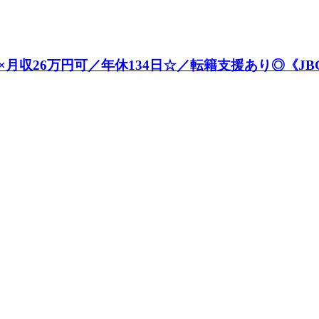
収26万円可／年休134日☆／転籍支援あり◎《JBG