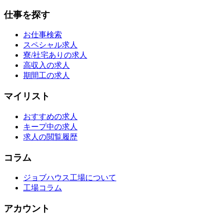
仕事を探す
お仕事検索
スペシャル求人
寮/社宅ありの求人
高収入の求人
期間工の求人
マイリスト
おすすめの求人
キープ中の求人
求人の閲覧履歴
コラム
ジョブハウス工場について
工場コラム
アカウント