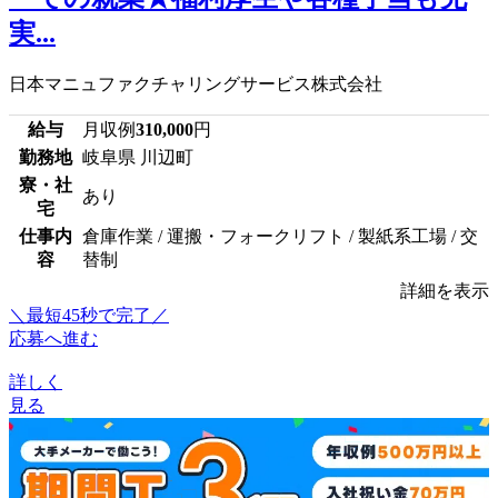
実...
日本マニュファクチャリングサービス株式会社
給与
月収例
310,000
円
勤務地
岐阜県 川辺町
寮・社
あり
宅
仕事内
倉庫作業 / 運搬・フォークリフト / 製紙系工場 / 交
容
替制
詳細を表示
＼最短45秒で完了／
応募へ進む
詳しく
見る