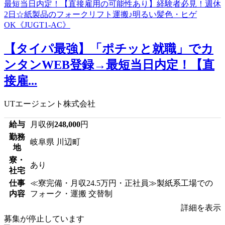
【タイパ最強】「ポチッと就職」でカ
ンタンWEB登録→最短当日内定！【直
接雇...
UTエージェント株式会社
給与
月収例
248,000
円
勤務
岐阜県 川辺町
地
寮・
あり
社宅
仕事
≪寮完備・月収24.5万円・正社員≫製紙系工場での
内容
フォーク・運搬 交替制
詳細を表示
募集が停止しています