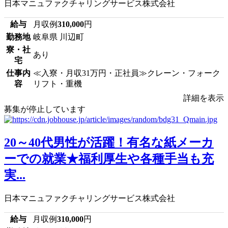
日本マニュファクチャリングサービス株式会社
給与
月収例
310,000
円
勤務地
岐阜県 川辺町
寮・社
あり
宅
仕事内
≪入寮・月収31万円・正社員≫クレーン・フォーク
容
リフト・重機
詳細を表示
募集が停止しています
20～40代男性が活躍！有名な紙メーカ
ーでの就業★福利厚生や各種手当も充
実...
日本マニュファクチャリングサービス株式会社
給与
月収例
310,000
円