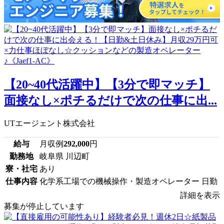
【20~40代活躍中】【3分で即マッチ】
面接なし×ポチるだけで次の仕事に出...
UTエージェント株式会社
給与
月収例
292,000
円
勤務地
岐阜県 川辺町
寮・社宅
あり
仕事内容
化学系工場での機械操作・製造オペレーター 日勤
詳細を表示
募集が停止しています