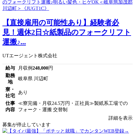
【直接雇用の可能性あり】経験者必
見！週休2日☆紙製品のフォークリフト
運搬♪...
UTエージェント株式会社
給与
月収例
248,000
円
勤務
岐阜県 川辺町
地
寮・
あり
社宅
仕事
≪寮完備・月収24.5万円・正社員≫製紙系工場での
内容
フォーク・運搬 交替制
詳細を表示
募集が停止しています