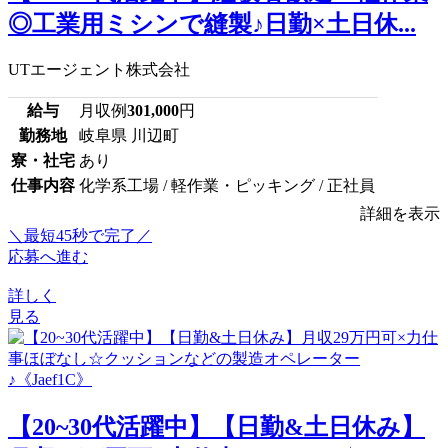
◎工業用ミシンで縫製♪日勤×土日休...
UTエージェント株式会社
給与
月収例
301,000
円
勤務地
岐阜県 川辺町
寮・社宅
あり
仕事内容
化学系工場 / 軽作業・ピッキング / 正社員
詳細を表示
＼最短45秒で完了／
応募へ進む
詳しく
見る
【20~30代活躍中】【日勤&土日休み】