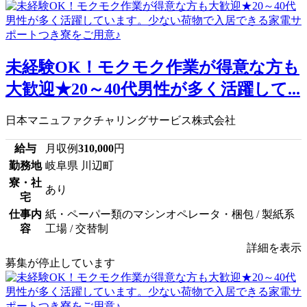
未経験OK！モクモク作業が得意な方も
大歓迎★20～40代男性が多く活躍して...
日本マニュファクチャリングサービス株式会社
給与
月収例
310,000
円
勤務地
岐阜県 川辺町
寮・社
あり
宅
仕事内
紙・ペーパー類のマシンオペレータ・梱包 / 製紙系
容
工場 / 交替制
詳細を表示
募集が停止しています