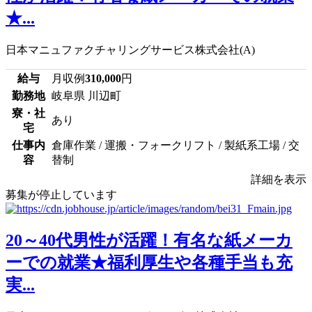
★...
日本マニュファクチャリングサービス株式会社(A)
給与
月収例
310,000
円
勤務地
岐阜県 川辺町
寮・社
あり
宅
仕事内
倉庫作業 / 運搬・フォークリフト / 製紙系工場 / 交
容
替制
詳細を表示
募集が停止しています
20～40代男性が活躍！有名な紙メーカ
ーでの就業★福利厚生や各種手当も充
実...