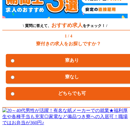
おすすめ求人
\ 質問に答えて、
をチェック！ /
1 / 4
寮付きの求人をお探しですか？
寮あり
寮なし
どちらでも可