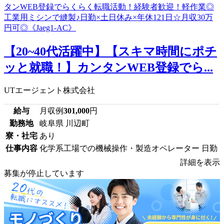
【20~40代活躍中】【スキマ時間にポチ
ッと就職！】カンタンWEB登録でら...
UTエージェント株式会社
給与
月収例
301,000
円
勤務地
岐阜県 川辺町
寮・社宅
あり
仕事内容
化学系工場での機械操作・製造オペレーター 日勤
詳細を表示
募集が停止しています