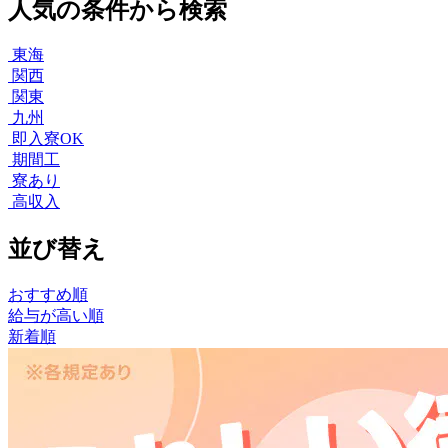
人気の条件から検索
東海
関西
関東
九州
即入寮OK
期間工
寮あり
高収入
並び替え
おすすめ順
給与が高い順
新着順