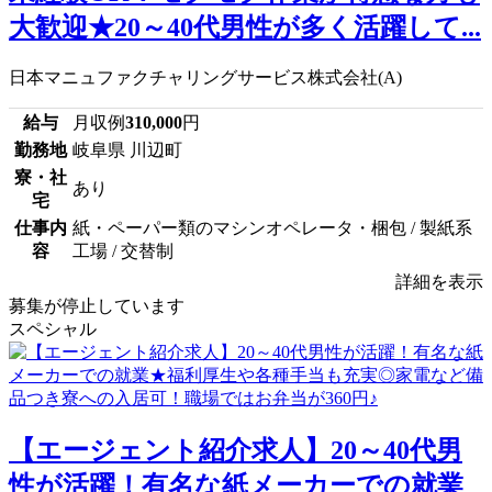
大歓迎★20～40代男性が多く活躍して...
日本マニュファクチャリングサービス株式会社(A)
給与
月収例
310,000
円
勤務地
岐阜県 川辺町
寮・社
あり
宅
仕事内
紙・ペーパー類のマシンオペレータ・梱包 / 製紙系
容
工場 / 交替制
詳細を表示
募集が停止しています
スペシャル
【エージェント紹介求人】20～40代男
性が活躍！有名な紙メーカーでの就業