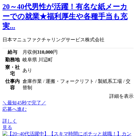
20～40代男性が活躍！有名な紙メーカ
ーでの就業★福利厚生や各種手当も充
実...
日本マニュファクチャリングサービス株式会社
給与
月収例
310,000
円
勤務地
岐阜県 川辺町
寮・社
あり
宅
仕事内
倉庫作業 / 運搬・フォークリフト / 製紙系工場 / 交
容
替制
詳細を表示
＼最短45秒で完了／
応募へ進む
詳しく
見る