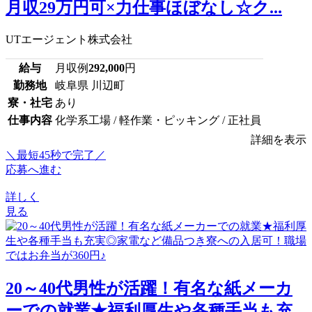
月収29万円可×力仕事ほぼなし☆ク...
UTエージェント株式会社
給与
月収例
292,000
円
勤務地
岐阜県 川辺町
寮・社宅
あり
仕事内容
化学系工場 / 軽作業・ピッキング / 正社員
詳細を表示
＼最短45秒で完了／
応募へ進む
詳しく
見る
20～40代男性が活躍！有名な紙メーカ
ーでの就業★福利厚生や各種手当も充