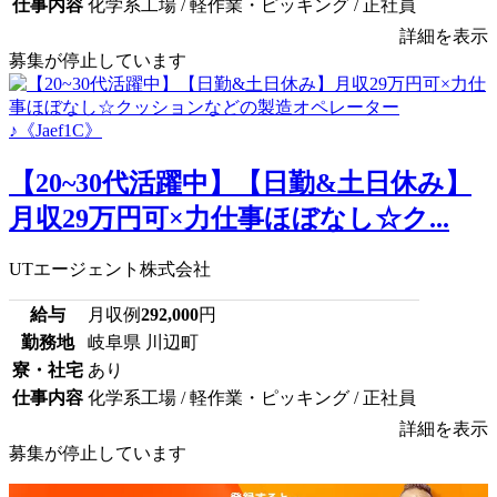
仕事内容
化学系工場 / 軽作業・ピッキング / 正社員
詳細を表示
募集が停止しています
【20~30代活躍中】【日勤&土日休み】
月収29万円可×力仕事ほぼなし☆ク...
UTエージェント株式会社
給与
月収例
292,000
円
勤務地
岐阜県 川辺町
寮・社宅
あり
仕事内容
化学系工場 / 軽作業・ピッキング / 正社員
詳細を表示
募集が停止しています