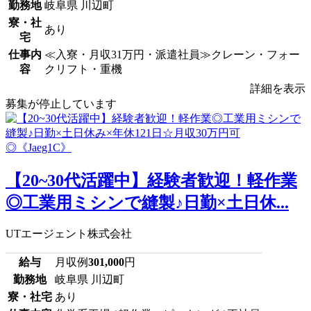
勤務地
岐阜県 川辺町
寮・社
あり
宅
仕事内
≪入寮・月収31万円・派遣社員≫クレーン・フォー
容
クリフト・重機
詳細を表示
募集が停止しています
【20~30代活躍中】経験者歓迎！軽作業
◎工業用ミシンで縫製♪日勤×土日休...
UTエージェント株式会社
給与
月収例
301,000
円
勤務地
岐阜県 川辺町
寮・社宅
あり