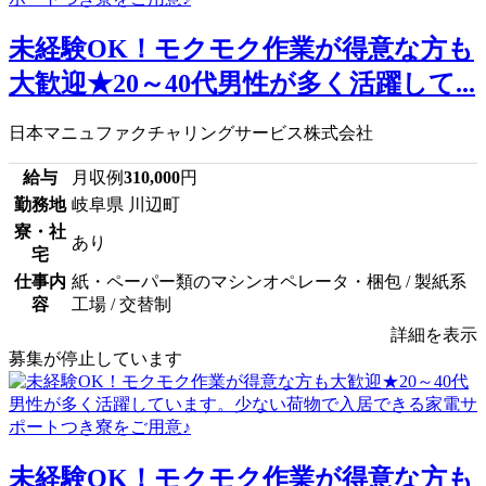
未経験OK！モクモク作業が得意な方も
大歓迎★20～40代男性が多く活躍して...
日本マニュファクチャリングサービス株式会社
給与
月収例
310,000
円
勤務地
岐阜県 川辺町
寮・社
あり
宅
仕事内
紙・ペーパー類のマシンオペレータ・梱包 / 製紙系
容
工場 / 交替制
詳細を表示
募集が停止しています
未経験OK！モクモク作業が得意な方も