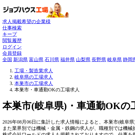
求人掲載希望の企業様
仕事検索
キープ
閲覧履歴
ログイン
会員登録
全国
新潟県
富山県
石川県
福井県
山梨県
長野県
岐阜県
静岡
工場・製造業求人
岐阜県の工場求人
本巣市の工場求人
本巣市・車通勤OKの工場求人
本巣市(岐阜県)・車通勤OKの
2026年08月06日に集計した求人情報によると、本巣市(岐阜
また業界別では機械・金属・鉄鋼の求人が、職種別では機械
株式会社ワールドの求人も掲載されておりますので、仕事を