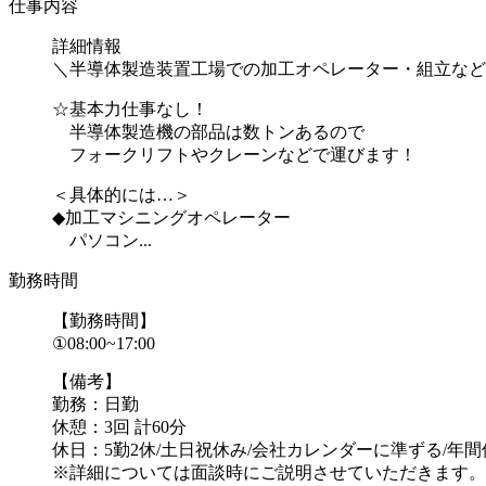
仕事内容
詳細情報
＼半導体製造装置工場での加工オペレーター・組立など
☆基本力仕事なし！
半導体製造機の部品は数トンあるので
フォークリフトやクレーンなどで運びます！
＜具体的には…＞
◆加工マシニングオペレーター
パソコン...
勤務時間
【勤務時間】
①08:00~17:00
【備考】
勤務：日勤
休憩：3回 計60分
休日：5勤2休/土日祝休み/会社カレンダーに準ずる/年間休
※詳細については面談時にご説明させていただきます。