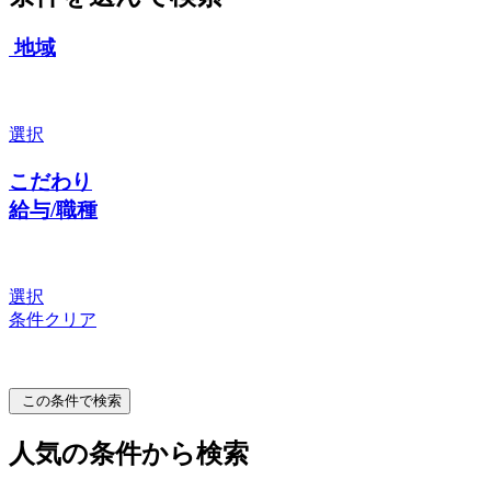
地域
選択
こだわり
給与/職種
選択
条件クリア
この条件で検索
人気の条件から検索