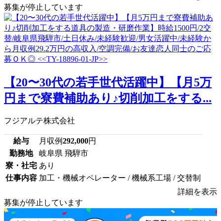
募集が停止しています
【20〜30代の若手世代活躍中】【月5万
円まで寮費補助あり♪切削加工をする...
フジアルテ株式会社
給与
月収例
292,000
円
勤務地
岐阜県 飛騨市
寮・社宅
あり
仕事内容
加工・機械オペレーター / 機械系工場 / 交替制
詳細を表示
募集が停止しています