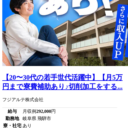
【20〜30代の若手世代活躍中】【月5万
円まで寮費補助あり♪切削加工をする...
フジアルテ株式会社
給与
月収例
292,000
円
勤務地
岐阜県 飛騨市
寮・社宅
あり