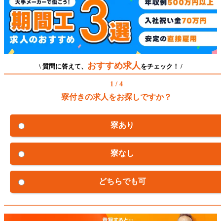
おすすめ求人
\ 質問に答えて、
をチェック！ /
1 / 4
寮付きの求人をお探しですか？
寮あり
寮なし
どちらでも可