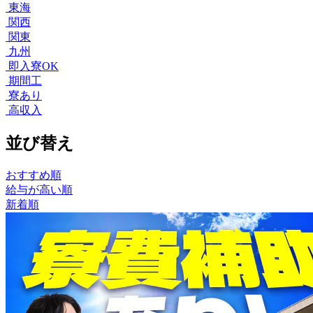
東海
関西
関東
九州
即入寮OK
期間工
寮あり
高収入
並び替え
おすすめ順
給与が高い順
新着順