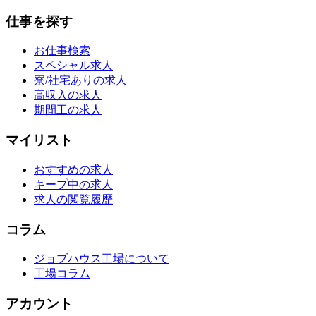
仕事を探す
お仕事検索
スペシャル求人
寮/社宅ありの求人
高収入の求人
期間工の求人
マイリスト
おすすめの求人
キープ中の求人
求人の閲覧履歴
コラム
ジョブハウス工場について
工場コラム
アカウント