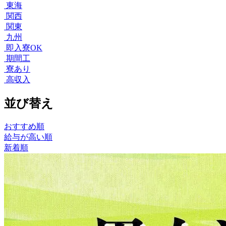
東海
関西
関東
九州
即入寮OK
期間工
寮あり
高収入
並び替え
おすすめ順
給与が高い順
新着順