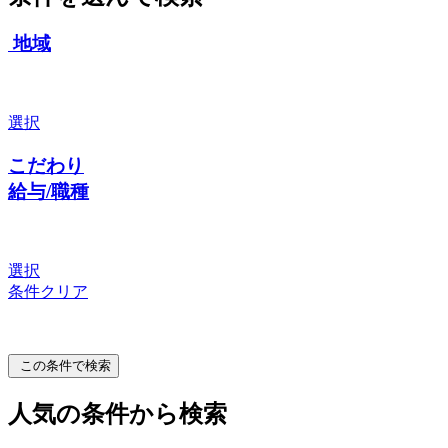
地域
選択
こだわり
給与/職種
選択
条件クリア
この条件で検索
人気の条件から検索