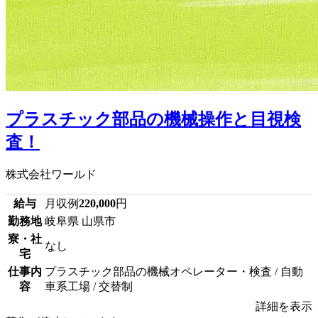
プラスチック部品の機械操作と目視検
査！
株式会社ワールド
給与
月収例
220,000
円
勤務地
岐阜県 山県市
寮・社
なし
宅
仕事内
プラスチック部品の機械オペレーター・検査 / 自動
容
車系工場 / 交替制
詳細を表示