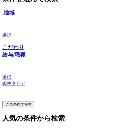
地域
選択
こだわり
給与/職種
選択
条件クリア
この条件で検索
人気の条件から検索