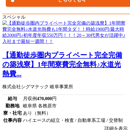
スペシャル
【通勤徒歩圏内プライベート完全完備
の築浅寮】1年間寮費完全無料♪水道光
熱費...
株式会社シグマテック 岐阜事業所
給与
月収例
470,000
円
勤務地
岐阜県 各務原市
寮・社宅
あり（無料）
仕事内容
ハイエースの組立・検査 / 自動車系工場 / 交替制
詳細を表示