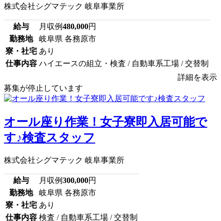
株式会社シグマテック 岐阜事業所
給与
月収例
480,000
円
勤務地
岐阜県 各務原市
寮・社宅
あり
仕事内容
ハイエースの組立・検査 / 自動車系工場 / 交替制
詳細を表示
募集が停止しています
オール座り作業！女子寮即入居可能で
す♪検査スタッフ
株式会社シグマテック 岐阜事業所
給与
月収例
300,000
円
勤務地
岐阜県 各務原市
寮・社宅
あり
仕事内容
検査 / 自動車系工場 / 交替制