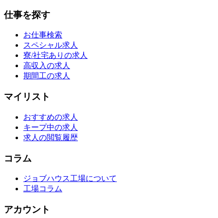
仕事を探す
お仕事検索
スペシャル求人
寮/社宅ありの求人
高収入の求人
期間工の求人
マイリスト
おすすめの求人
キープ中の求人
求人の閲覧履歴
コラム
ジョブハウス工場について
工場コラム
アカウント