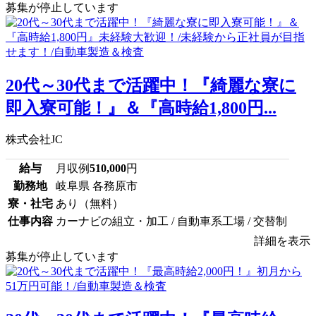
募集が停止しています
20代～30代まで活躍中！『綺麗な寮に
即入寮可能！』＆『高時給1,800円...
株式会社JC
給与
月収例
510,000
円
勤務地
岐阜県 各務原市
寮・社宅
あり（無料）
仕事内容
カーナビの組立・加工 / 自動車系工場 / 交替制
詳細を表示
募集が停止しています