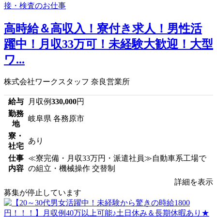
高時給＆高収入！寮付き求人！男性活
躍中！月収33万可！未経験大歓迎！大型
ワ...
株式会社ワークスタッフ 奈良営業所
給与
月収例
330,000
円
勤務
岐阜県 各務原市
地
寮・
あり
社宅
仕事
≪寮完備・月収33万円・派遣社員≫自動車系工場で
内容
の組立・機械操作 交替制
詳細を表示
募集が停止しています