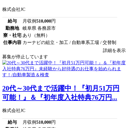
株式会社JC
給与
月収例
510,000
円
勤務地
岐阜県 各務原市
寮・社宅
あり（無料）
仕事内容
カーナビの組立・加工 / 自動車系工場 / 交替制
詳細を表示
募集が停止しています
20代～30代まで活躍中！『初月51万円
可能！』＆『初年度入社特典76万円...
株式会社JC
給与
月収例
510,000
円