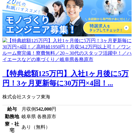
【特典総額125万円】入社1ヶ月後に5万
円！3ヶ月更新毎に30万円×4回！...
株式会社スタッフ東海
給与
月収例
542,000
円
勤務地
岐阜県 各務原市
寮・社
あり（無料）
宅