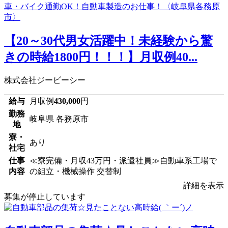
【20～30代男女活躍中！未経験から驚
きの時給1800円！！！】月収例40...
株式会社ジービーシー
給与
月収例
430,000
円
勤務
岐阜県 各務原市
地
寮・
あり
社宅
仕事
≪寮完備・月収43万円・派遣社員≫自動車系工場で
内容
の組立・機械操作 交替制
詳細を表示
募集が停止しています