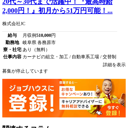
20代～30代まで活躍中！『最高時給
2,000円！』初月から51万円可能！...
株式会社JC
給与
月収例
510,000
円
勤務地
岐阜県 各務原市
寮・社宅
あり（無料）
仕事内容
カーナビの組立・加工 / 自動車系工場 / 交替制
詳細を表示
募集が停止しています