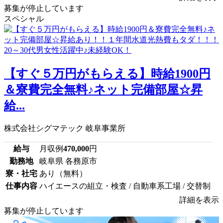
募集が停止しています
スペシャル
【すぐ５万円がもらえる】時給1900円
＆寮費完全無料♪ネット完備部屋☆昇
給...
株式会社シグマテック 岐阜事業所
給与
月収例
470,000
円
勤務地
岐阜県 各務原市
寮・社宅
あり（無料）
仕事内容
ハイエースの組立・検査 / 自動車系工場 / 交替制
詳細を表示
募集が停止しています