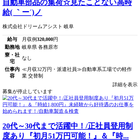
自動車部品の集荷☆見たことない高時
給( ｀ー´)ノ
株式会社ドリームアシスト 岐阜
給与
月収例
320,000
円
勤務地
岐阜県 各務原市
寮・社
なし
宅
仕事内
≪月収32万円・派遣社員≫自動車系工場での軽作
容
業 交替制
詳細を表示
募集が停止しています
20代～30代まで活躍中！/正社員登用制
度あり『初月51万円可能！』＆『時...