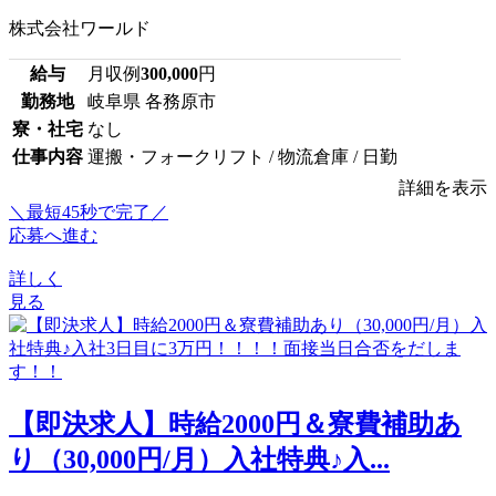
株式会社ワールド
給与
月収例
300,000
円
勤務地
岐阜県 各務原市
寮・社宅
なし
仕事内容
運搬・フォークリフト / 物流倉庫 / 日勤
詳細を表示
＼最短45秒で完了／
応募へ進む
詳しく
見る
【即決求人】時給2000円＆寮費補助あ
り（30,000円/月）入社特典♪入...