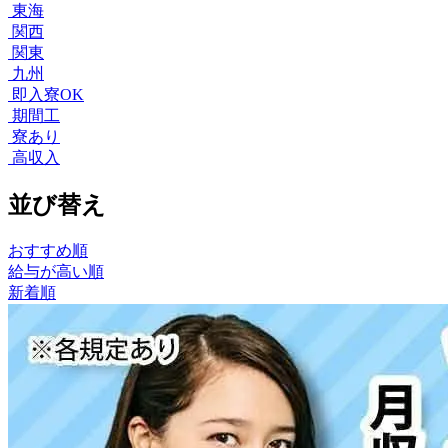
東海
関西
関東
九州
即入寮OK
期間工
寮あり
高収入
並び替え
おすすめ順
給与が高い順
新着順