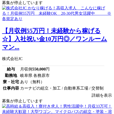
募集が停止しています
【月収例55万円！未経験から稼げる
☆】入社祝い金10万円◎／ワンルーム
マン...
株式会社JC
給与
月収例
550,000
円
勤務地
岐阜県 各務原市
寮・社宅
あり（無料）
仕事内容
カーナビの組立・加工 / 自動車系工場 / 交替制
詳細を表示
募集が停止しています