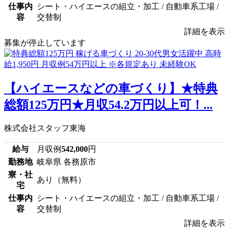
仕事内
シート・ハイエースの組立・加工 / 自動車系工場 /
容
交替制
詳細を表示
募集が停止しています
【ハイエースなどの車づくり】★特典
総額125万円★月収54.2万円以上可！...
株式会社スタッフ東海
給与
月収例
542,000
円
勤務地
岐阜県 各務原市
寮・社
あり（無料）
宅
仕事内
シート・ハイエースの組立・加工 / 自動車系工場 /
容
交替制
詳細を表示