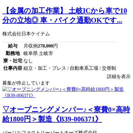
【金属の加工作業】 土岐ICから車で10
分の立地◎ 車・バイク通勤OKです...
株式会社日本ケイテム
給与
月収例
278,000
円
勤務地
岐阜県 土岐市
寮・社宅
なし
仕事内容
組立・加工・プレス / 自動車系工場 / 交替制
詳細を表示
募集が停止しています
▽オープニングメンバー♪＜寮費0×高時
給1800円＞製造《B39-006371》
パーソルファクトリーパートナーズ株式会社