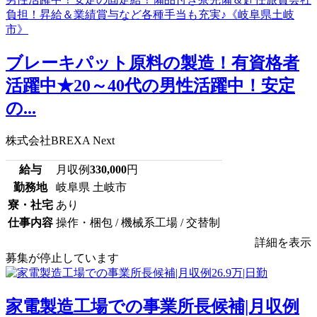
ブレーキパット原料の製造！有資格者
活躍中★20～40代の男性活躍中！安定
の...
株式会社BREXA Next
給与
月収例
330,000
円
勤務地
岐阜県 土岐市
寮・社宅
あり
仕事内容
操作・梱包 / 機械系工場 / 交替制
詳細を表示
募集が停止しています
家電製造工場での事業所長候補|月収例