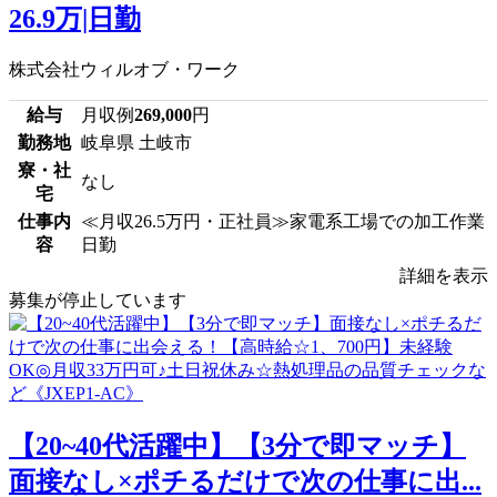
26.9万|日勤
株式会社ウィルオブ・ワーク
給与
月収例
269,000
円
勤務地
岐阜県 土岐市
寮・社
なし
宅
仕事内
≪月収26.5万円・正社員≫家電系工場での加工作業
容
日勤
詳細を表示
募集が停止しています
【20~40代活躍中】【3分で即マッチ】
面接なし×ポチるだけで次の仕事に出...