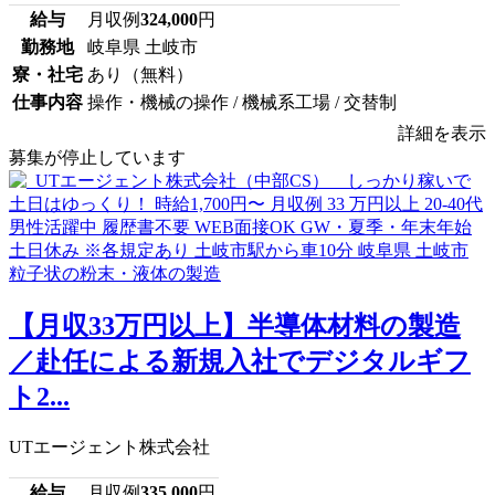
給与
月収例
324,000
円
勤務地
岐阜県 土岐市
寮・社宅
あり（無料）
仕事内容
操作・機械の操作 / 機械系工場 / 交替制
詳細を表示
募集が停止しています
【月収33万円以上】半導体材料の製造
／赴任による新規入社でデジタルギフ
ト2...
UTエージェント株式会社
給与
月収例
335,000
円