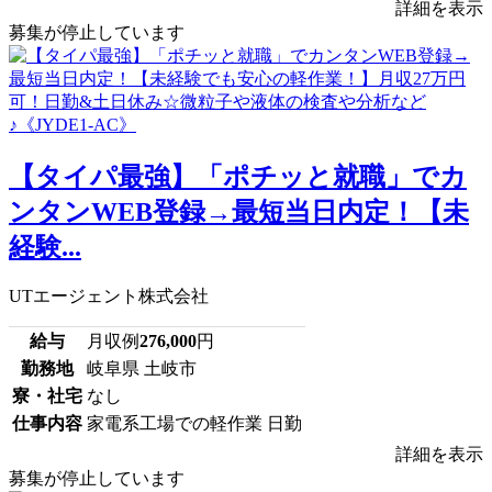
詳細を表示
募集が停止しています
【タイパ最強】「ポチッと就職」でカ
ンタンWEB登録→最短当日内定！【未
経験...
UTエージェント株式会社
給与
月収例
276,000
円
勤務地
岐阜県 土岐市
寮・社宅
なし
仕事内容
家電系工場での軽作業 日勤
詳細を表示
募集が停止しています