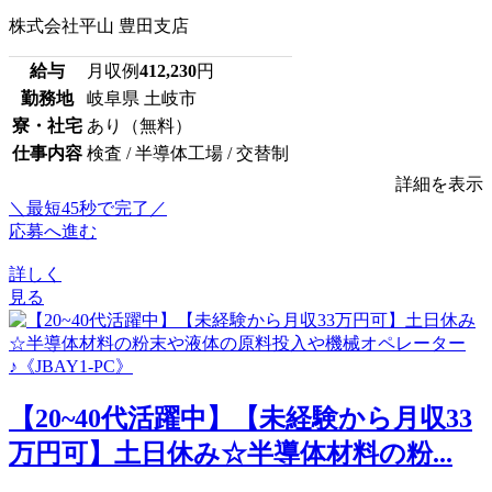
株式会社平山 豊田支店
給与
月収例
412,230
円
勤務地
岐阜県 土岐市
寮・社宅
あり（無料）
仕事内容
検査 / 半導体工場 / 交替制
詳細を表示
＼最短45秒で完了／
応募へ進む
詳しく
見る
【20~40代活躍中】【未経験から月収33
万円可】土日休み☆半導体材料の粉...