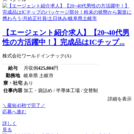
【エージェント紹介求人】【20~40代男
性の方活躍中！】完成品はICチップ...
株式会社ワールドインテック(A)
給与
月収例
425,804
円
勤務地
岐阜県 土岐市
寮・社宅
あり
仕事内容
加工・袋詰め / 半導体工場 / 交替制
詳細を表示
＼最短45秒で完了／
応募へ進む
詳しく
見る