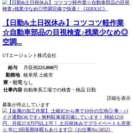
【日勤&土日祝休み】コツコツ軽作業
☆自動車部品の目視検査♪残業少なめ◎
空調...
UTエージェント株式会社
給与
月収例
225,000
円
勤務地
岐阜県 土岐市
寮・社宅
なし
仕事内容
自動車系工場での検査・検品 日勤
詳細を表示
募集が停止しています