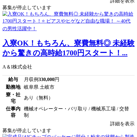
詳細を表示
募集が停止しています
入寮OK！もちろん、寮費無料◎ 未経験
から驚きの高時給1700円スタート！...
A＆I株式会社
給与
月収例
330,000
円
勤務地
岐阜県 土岐市
寮・社
あり（無料）
宅
仕事内
機械オペレーター・バリ取り / 機械系工場 / 交替
容
制
詳細を表示
募集が停止しています