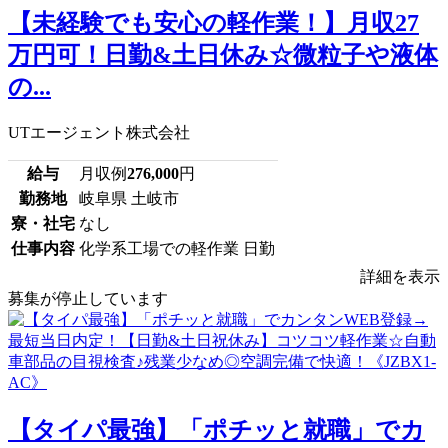
【未経験でも安心の軽作業！】月収27
万円可！日勤&土日休み☆微粒子や液体
の...
UTエージェント株式会社
給与
月収例
276,000
円
勤務地
岐阜県 土岐市
寮・社宅
なし
仕事内容
化学系工場での軽作業 日勤
詳細を表示
募集が停止しています
【タイパ最強】「ポチッと就職」でカ