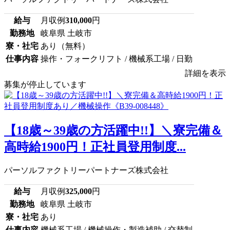
給与
月収例
310,000
円
勤務地
岐阜県 土岐市
寮・社宅
あり（無料）
仕事内容
操作・フォークリフト / 機械系工場 / 日勤
詳細を表示
募集が停止しています
【18歳～39歳の方活躍中!!】＼寮完備＆
高時給1900円！正社員登用制度...
パーソルファクトリーパートナーズ株式会社
給与
月収例
325,000
円
勤務地
岐阜県 土岐市
寮・社宅
あり
仕事内容
機械系工場 / 機械操作・製造補助 / 交替制