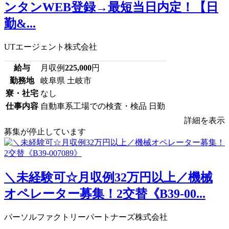
ンタンWEB登録→最短当日内定！【日
勤&...
UTエージェント株式会社
給与
月収例
225,000
円
勤務地
岐阜県 土岐市
寮・社宅
なし
仕事内容
自動車系工場での検査・検品 日勤
詳細を表示
募集が停止しています
＼未経験可☆月収例32万円以上／機械
オペレーター募集！2交替《B39-00...
パーソルファクトリーパートナーズ株式会社