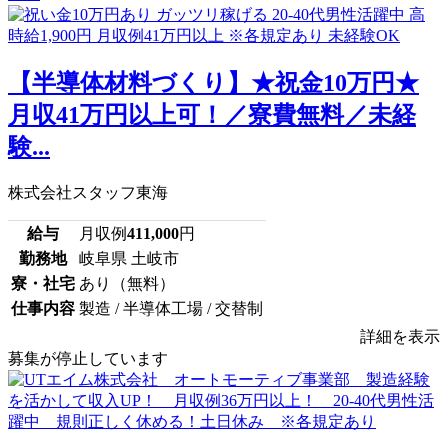
【半導体材料づくり】★祝金10万円★
月収41万円以上可！／寮費無料／未経
験...
株式会社スタッフ東海
給与
月収例
411,000
円
勤務地
岐阜県 土岐市
寮・社宅
あり（無料）
仕事内容
製造 / 半導体工場 / 交替制
詳細を表示
募集が停止しています