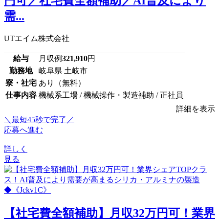
円可／社宅費全額補助／AI普及により
需...
UTエイム株式会社
給与
月収例
321,910
円
勤務地
岐阜県 土岐市
寮・社宅
あり（無料）
仕事内容
機械系工場 / 機械操作・製造補助 / 正社員
詳細を表示
＼最短45秒で完了／
応募へ進む
詳しく
見る
【社宅費全額補助】月収32万円可！業界