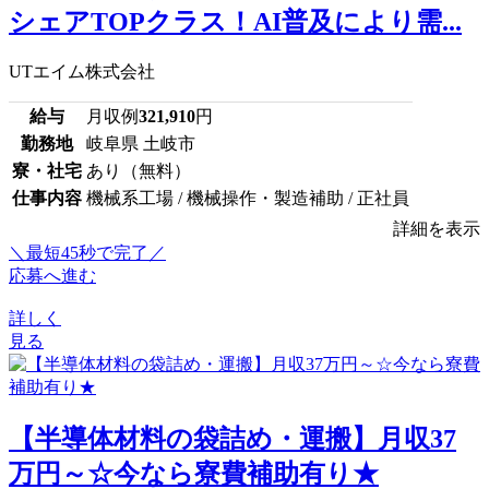
シェアTOPクラス！AI普及により需...
UTエイム株式会社
給与
月収例
321,910
円
勤務地
岐阜県 土岐市
寮・社宅
あり（無料）
仕事内容
機械系工場 / 機械操作・製造補助 / 正社員
詳細を表示
＼最短45秒で完了／
応募へ進む
詳しく
見る
【半導体材料の袋詰め・運搬】月収37
万円～☆今なら寮費補助有り★