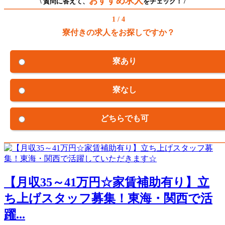
おすすめ求人
\ 質問に答えて、
をチェック！ /
1 / 4
寮付きの求人をお探しですか？
寮あり
寮なし
どちらでも可
【月収35～41万円☆家賃補助有り】立
ち上げスタッフ募集！東海・関西で活
躍...