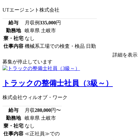
UTエージェント株式会社
給与
月収例
335,000
円
勤務地
岐阜県 土岐市
寮・社宅
なし
仕事内容
機械系工場での検査・検品 日勤
詳細を表示
募集が停止しています
トラックの整備士社員（3級～）
株式会社ウィルオブ・ワーク
給与
月収
280,000
円〜
勤務地
岐阜県 土岐市
寮・社宅
なし
仕事内容
≪正社員≫での