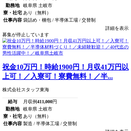
勤務地
岐阜県 土岐市
寮・社宅
あり（無料）
仕事内容
袋詰め・梱包 / 半導体工場 / 交替制
詳細を表示
募集が停止しています
祝金10万円！時給1900円！月収41万円以
上可！／入寮可！寮費無料！／半...
株式会社スタッフ東海
給与
月収例
411,000
円
勤務地
岐阜県 土岐市
寮・社宅
あり（無料）
仕事内容
製造 / 半導体工場 / 交替制