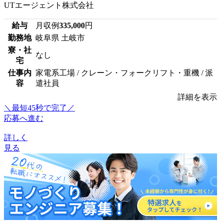
UTエージェント株式会社
給与
月収例
335,000
円
勤務地
岐阜県 土岐市
寮・社
なし
宅
仕事内
家電系工場 / クレーン・フォークリフト・重機 / 派
容
遣社員
詳細を表示
＼最短45秒で完了／
応募へ進む
詳しく
見る