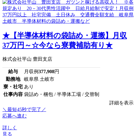
★【半導体材料の袋詰め・運搬】月収
37万円～☆今なら寮費補助有り★
株式会社平山 豊田支店
給与
月収例
377,908
円
勤務地
岐阜県 土岐市
寮・社宅
あり
仕事内容
袋詰め・梱包 / 半導体工場 / 交替制
詳細を表示
＼最短45秒で完了／
応募へ進む
詳しく
見る