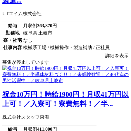
製造...
UTエイム株式会社
給与
月収例
363,870
円
勤務地
岐阜県 土岐市
寮・社宅
なし
仕事内容
機械系工場 / 機械操作・製造補助 / 正社員
詳細を表示
募集が停止しています
祝金10万円！時給1900円！月収41万円以
上可！／入寮可！寮費無料！／半...
株式会社スタッフ東海
給与
月収例
411,000
円