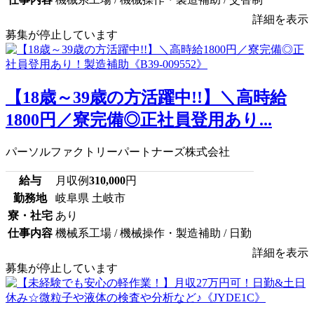
詳細を表示
募集が停止しています
【18歳～39歳の方活躍中!!】＼高時給
1800円／寮完備◎正社員登用あり...
パーソルファクトリーパートナーズ株式会社
給与
月収例
310,000
円
勤務地
岐阜県 土岐市
寮・社宅
あり
仕事内容
機械系工場 / 機械操作・製造補助 / 日勤
詳細を表示
募集が停止しています