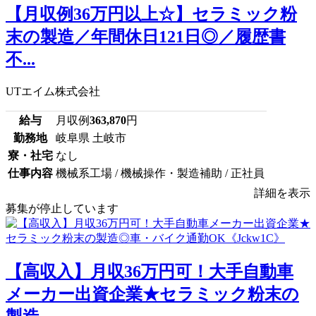
【月収例36万円以上☆】セラミック粉
末の製造／年間休日121日◎／履歴書
不...
UTエイム株式会社
給与
月収例
363,870
円
勤務地
岐阜県 土岐市
寮・社宅
なし
仕事内容
機械系工場 / 機械操作・製造補助 / 正社員
詳細を表示
募集が停止しています
【高収入】月収36万円可！大手自動車
メーカー出資企業★セラミック粉末の