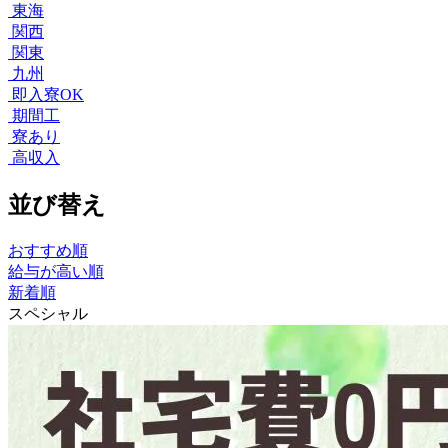
東海
関西
関東
九州
即入寮OK
期間工
寮あり
高収入
並び替え
おすすめ順
給与が高い順
新着順
スペシャル