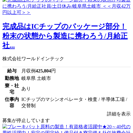
完成品はICチップのパッケージ部分！
粉末の状態から製造に携わろう/月給正
社...
株式会社ワールドインテック
給与
月収例
425,804
円
勤務地
岐阜県 土岐市
寮・社
あり
宅
仕事内
ICチップのマシンオペレータ・検査 / 半導体工場 /
容
交替制
詳細を表示
募集が停止しています