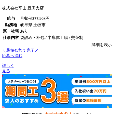
株式会社平山 豊田支店
給与
月収例
377,908
円
勤務地
岐阜県 土岐市
寮・社宅
あり
仕事内容
袋詰め・梱包 / 半導体工場 / 交替制
詳細を表示
＼最短45秒で完了／
応募へ進む
詳しく
見る