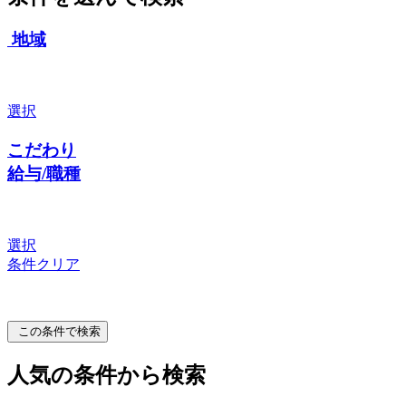
地域
選択
こだわり
給与/職種
選択
条件クリア
この条件で検索
人気の条件から検索