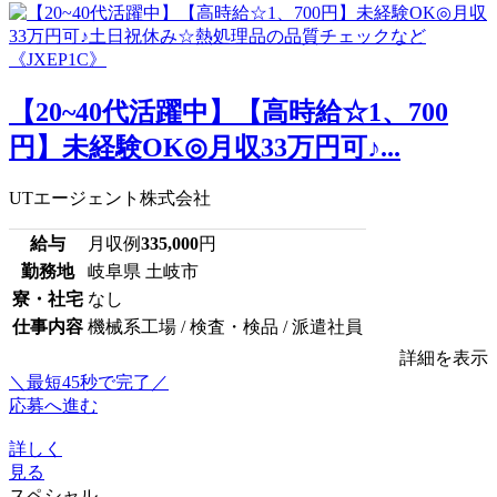
【20~40代活躍中】【高時給☆1、700
円】未経験OK◎月収33万円可♪...
UTエージェント株式会社
給与
月収例
335,000
円
勤務地
岐阜県 土岐市
寮・社宅
なし
仕事内容
機械系工場 / 検査・検品 / 派遣社員
詳細を表示
＼最短45秒で完了／
応募へ進む
詳しく
見る
スペシャル