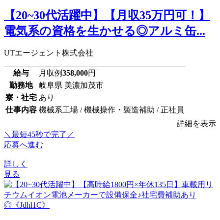
【20~30代活躍中】【月収35万円可！】
電気系の資格を生かせる◎アルミ缶...
UTエージェント株式会社
給与
月収例
358,000
円
勤務地
岐阜県 美濃加茂市
寮・社宅
あり
仕事内容
機械系工場 / 機械操作・製造補助 / 正社員
詳細を表示
＼最短45秒で完了／
応募へ進む
詳しく
見る