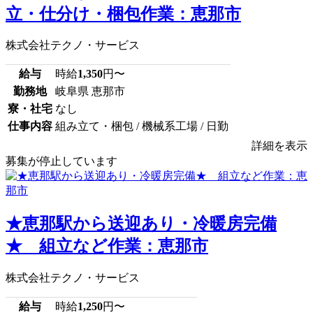
立・仕分け・梱包作業：恵那市
株式会社テクノ・サービス
給与
時給
1,350
円〜
勤務地
岐阜県 恵那市
寮・社宅
なし
仕事内容
組み立て・梱包 / 機械系工場 / 日勤
詳細を表示
募集が停止しています
★恵那駅から送迎あり・冷暖房完備
★ 組立など作業：恵那市
株式会社テクノ・サービス
給与
時給
1,250
円〜