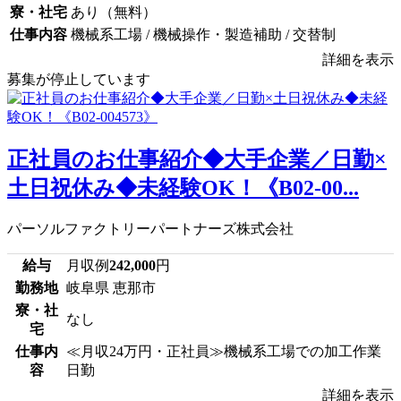
寮・社宅
あり（無料）
仕事内容
機械系工場 / 機械操作・製造補助 / 交替制
詳細を表示
募集が停止しています
正社員のお仕事紹介◆大手企業／日勤×
土日祝休み◆未経験OK！《B02-00...
パーソルファクトリーパートナーズ株式会社
給与
月収例
242,000
円
勤務地
岐阜県 恵那市
寮・社
なし
宅
仕事内
≪月収24万円・正社員≫機械系工場での加工作業
容
日勤
詳細を表示