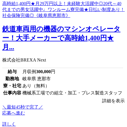
鉄道車両用の機器のマシンオペレータ
ー！大手メーカーで高時給1,400円★
月...
株式会社BREXA Next
給与
月収例
300,000
円
勤務地
岐阜県 恵那市
寮・社宅
あり（無料）
仕事内容
機械系工場での組立・加工・プレス製造スタッフ
詳細を表示
＼最短45秒で完了／
応募へ進む
詳しく