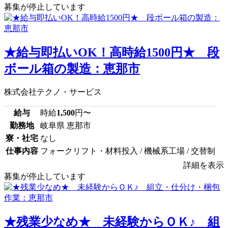
募集が停止しています
★給与即払いOK！高時給1500円★ 段
ボール箱の製造：恵那市
株式会社テクノ・サービス
給与
時給
1,500
円〜
勤務地
岐阜県 恵那市
寮・社宅
なし
仕事内容
フォークリフト・材料投入 / 機械系工場 / 交替制
詳細を表示
募集が停止しています
★残業少なめ★ 未経験からＯＫ♪ 組