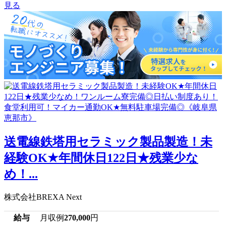
見る
送電線鉄塔用セラミック製品製造！未
経験OK★年間休日122日★残業少な
め！...
株式会社BREXA Next
給与
月収例
270,000
円