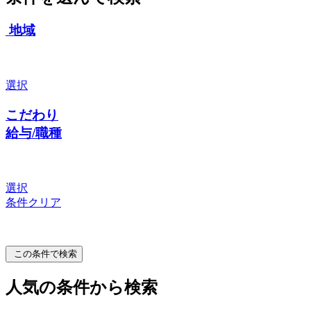
地域
選択
こだわり
給与/職種
選択
条件クリア
この条件で検索
人気の条件から検索