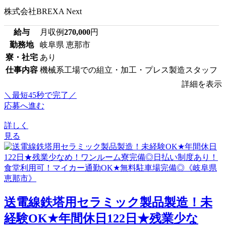
株式会社BREXA Next
給与
月収例
270,000
円
勤務地
岐阜県 恵那市
寮・社宅
あり
仕事内容
機械系工場での組立・加工・プレス製造スタッフ
詳細を表示
＼最短45秒で完了／
応募へ進む
詳しく
見る
送電線鉄塔用セラミック製品製造！未
経験OK★年間休日122日★残業少な