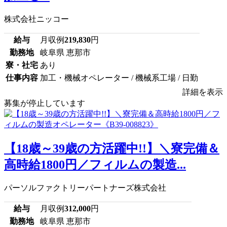
株式会社ニッコー
給与
月収例
219,830
円
勤務地
岐阜県 恵那市
寮・社宅
あり
仕事内容
加工・機械オペレーター / 機械系工場 / 日勤
詳細を表示
募集が停止しています
【18歳～39歳の方活躍中!!】＼寮完備＆
高時給1800円／フィルムの製造...
パーソルファクトリーパートナーズ株式会社
給与
月収例
312,000
円
勤務地
岐阜県 恵那市