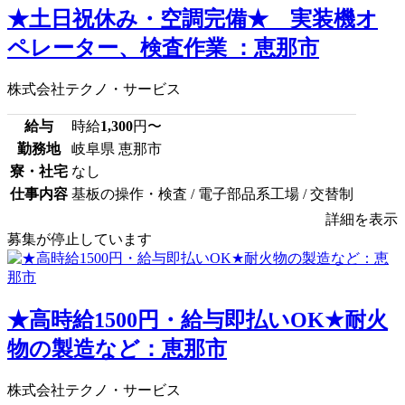
★土日祝休み・空調完備★ 実装機オ
ペレーター、検査作業 ：恵那市
株式会社テクノ・サービス
給与
時給
1,300
円〜
勤務地
岐阜県 恵那市
寮・社宅
なし
仕事内容
基板の操作・検査 / 電子部品系工場 / 交替制
詳細を表示
募集が停止しています
★高時給1500円・給与即払いOK★耐火
物の製造など：恵那市
株式会社テクノ・サービス