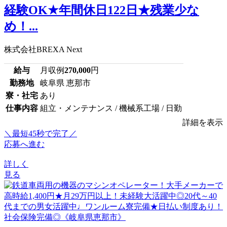
経験OK★年間休日122日★残業少な
め！...
株式会社BREXA Next
給与
月収例
270,000
円
勤務地
岐阜県 恵那市
寮・社宅
あり
仕事内容
組立・メンテナンス / 機械系工場 / 日勤
詳細を表示
＼最短45秒で完了／
応募へ進む
詳しく
見る