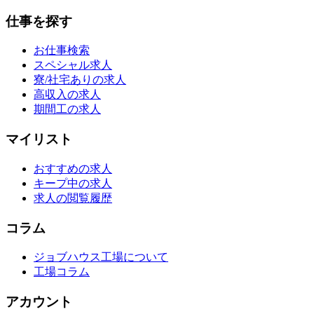
仕事を探す
お仕事検索
スペシャル求人
寮/社宅ありの求人
高収入の求人
期間工の求人
マイリスト
おすすめの求人
キープ中の求人
求人の閲覧履歴
コラム
ジョブハウス工場について
工場コラム
アカウント