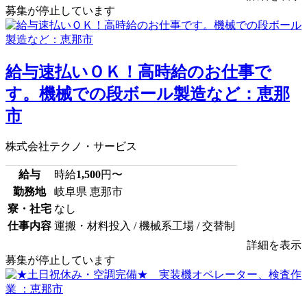
募集が停止しています
給与速払いＯＫ！高時給のお仕事で
す。機械での段ボール製造など：恵那
市
株式会社テクノ・サービス
給与
時給
1,500
円〜
勤務地
岐阜県 恵那市
寮・社宅
なし
仕事内容
運搬・材料投入 / 機械系工場 / 交替制
詳細を表示
募集が停止しています