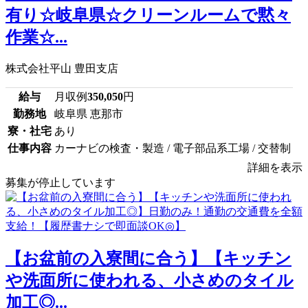
有り☆岐阜県☆クリーンルームで黙々
作業☆...
株式会社平山 豊田支店
給与
月収例
350,050
円
勤務地
岐阜県 恵那市
寮・社宅
あり
仕事内容
カーナビの検査・製造 / 電子部品系工場 / 交替制
詳細を表示
募集が停止しています
【お盆前の入寮間に合う】【キッチン
や洗面所に使われる、小さめのタイル
加工◎...