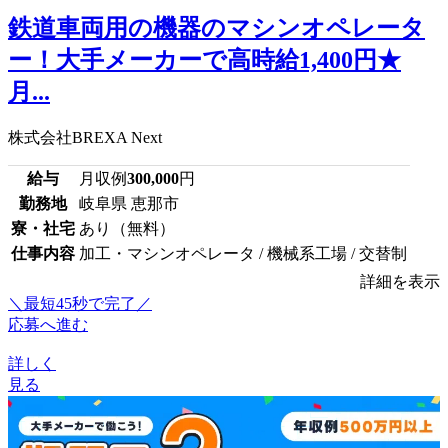
鉄道車両用の機器のマシンオペレータ
ー！大手メーカーで高時給1,400円★
月...
株式会社BREXA Next
給与
月収例
300,000
円
勤務地
岐阜県 恵那市
寮・社宅
あり（無料）
仕事内容
加工・マシンオペレータ / 機械系工場 / 交替制
詳細を表示
＼最短45秒で完了／
応募へ進む
詳しく
見る