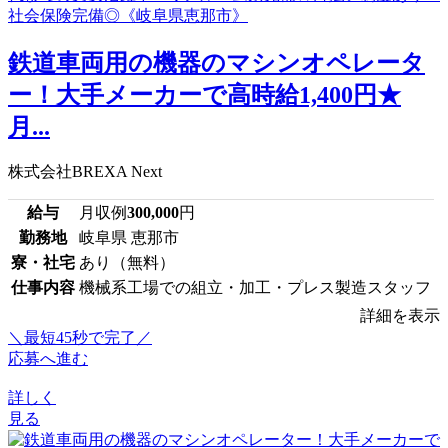
鉄道車両用の機器のマシンオペレータ
ー！大手メーカーで高時給1,400円★
月...
株式会社BREXA Next
給与
月収例
300,000
円
勤務地
岐阜県 恵那市
寮・社宅
あり（無料）
仕事内容
機械系工場での組立・加工・プレス製造スタッフ
詳細を表示
＼最短45秒で完了／
応募へ進む
詳しく
見る