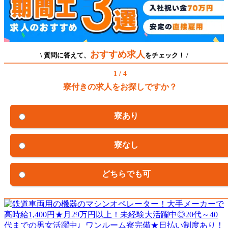
おすすめ求人
\ 質問に答えて、
をチェック！ /
1 / 4
寮付きの求人をお探しですか？
寮あり
寮なし
どちらでも可