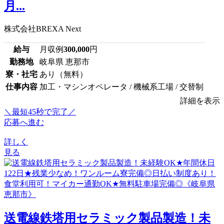
月...
株式会社BREXA Next
給与
月収例
300,000
円
勤務地
岐阜県 恵那市
寮・社宅
あり（無料）
仕事内容
加工・マシンオペレータ / 機械系工場 / 交替制
詳細を表示
＼最短45秒で完了／
応募へ進む
詳しく
見る
送電線鉄塔用セラミック製品製造！未