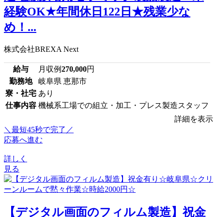
経験OK★年間休日122日★残業少な
め！...
株式会社BREXA Next
給与
月収例
270,000
円
勤務地
岐阜県 恵那市
寮・社宅
あり
仕事内容
機械系工場での組立・加工・プレス製造スタッフ
詳細を表示
＼最短45秒で完了／
応募へ進む
詳しく
見る
【デジタル画面のフィルム製造】祝金