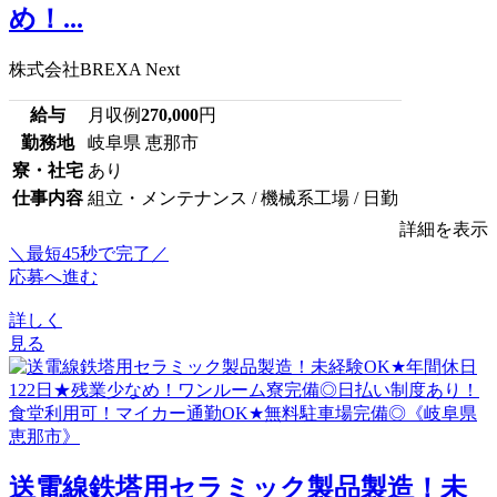
め！...
株式会社BREXA Next
給与
月収例
270,000
円
勤務地
岐阜県 恵那市
寮・社宅
あり
仕事内容
組立・メンテナンス / 機械系工場 / 日勤
詳細を表示
＼最短45秒で完了／
応募へ進む
詳しく
見る
送電線鉄塔用セラミック製品製造！未