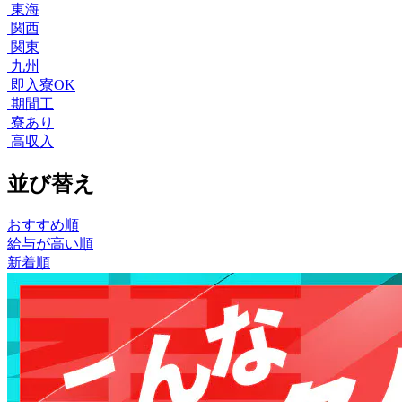
東海
関西
関東
九州
即入寮OK
期間工
寮あり
高収入
並び替え
おすすめ順
給与が高い順
新着順