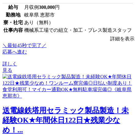
給与
月収例
300,000
円
勤務地
岐阜県 恵那市
寮・社宅
あり（無料）
仕事内容
機械系工場での組立・加工・プレス製造スタッフ
詳細を表示
＼最短45秒で完了／
応募へ進む
詳しく
見る
送電線鉄塔用セラミック製品製造！未
経験OK★年間休日122日★残業少な
め！...