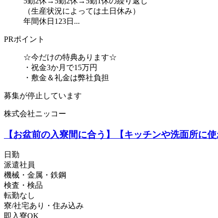
5勤2休→5勤2休→5勤1休の繰り返し
（生産状況によっては土日休み）
年間休日123日...
PRポイント
☆今だけの特典あります☆
・祝金3か月で15万円
・敷金＆礼金は弊社負担
募集が停止しています
株式会社ニッコー
【お盆前の入寮間に合う】【キッチンや洗面所に使
日勤
派遣社員
機械・金属・鉄鋼
検査・検品
転勤なし
寮/社宅あり・住み込み
即入寮OK