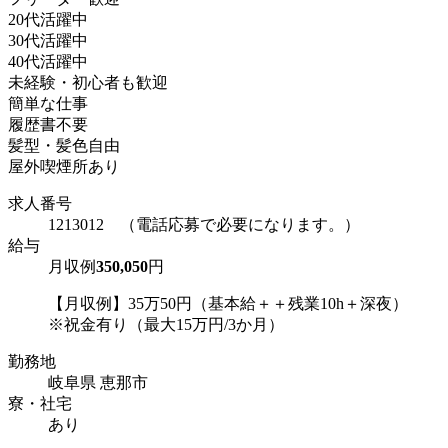
20代活躍中
30代活躍中
40代活躍中
未経験・初心者も歓迎
簡単な仕事
履歴書不要
髪型・髪色自由
屋外喫煙所あり
求人番号
1213012 （電話応募で必要になります。）
給与
月収例
350,050
円
【月収例】35万50円（基本給＋＋残業10h＋深夜）
※祝金有り（最大15万円/3か月）
勤務地
岐阜県 恵那市
寮・社宅
あり