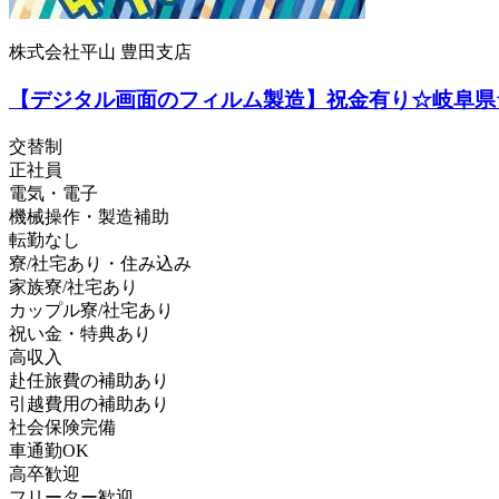
株式会社平山 豊田支店
【デジタル画面のフィルム製造】祝金有り☆岐阜県☆
交替制
正社員
電気・電子
機械操作・製造補助
転勤なし
寮/社宅あり・住み込み
家族寮/社宅あり
カップル寮/社宅あり
祝い金・特典あり
高収入
赴任旅費の補助あり
引越費用の補助あり
社会保険完備
車通勤OK
高卒歓迎
フリーター歓迎