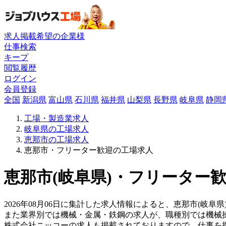
求人掲載希望の企業様
仕事検索
キープ
閲覧履歴
ログイン
会員登録
全国
新潟県
富山県
石川県
福井県
山梨県
長野県
岐阜県
静岡
工場・製造業求人
岐阜県の工場求人
恵那市の工場求人
恵那市・フリーター歓迎の工場求人
恵那市(岐阜県)・フリーター歓
2026年08月06日に集計した求人情報によると、恵那市(岐阜県
また業界別では機械・金属・鉄鋼の求人が、職種別では機械
株式会社ニッコーの求人も掲載されておりますので、仕事を