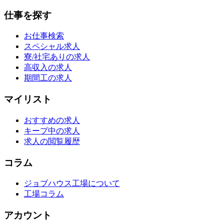
仕事を探す
お仕事検索
スペシャル求人
寮/社宅ありの求人
高収入の求人
期間工の求人
マイリスト
おすすめの求人
キープ中の求人
求人の閲覧履歴
コラム
ジョブハウス工場について
工場コラム
アカウント