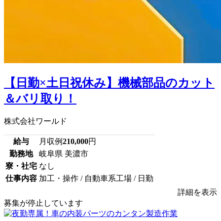
【日勤×土日祝休み】機械部品のカット
＆バリ取り！
株式会社ワールド
給与
月収例
210,000
円
勤務地
岐阜県 美濃市
寮・社宅
なし
仕事内容
加工・操作 / 自動車系工場 / 日勤
詳細を表示
募集が停止しています