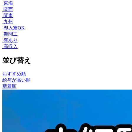
東海
関西
関東
九州
即入寮OK
期間工
寮あり
高収入
並び替え
おすすめ順
給与が高い順
新着順