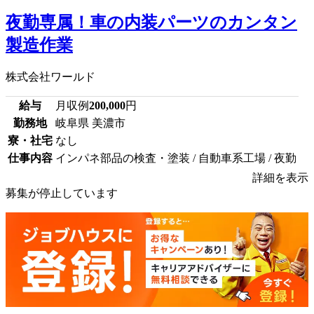
夜勤専属！車の内装パーツのカンタン
製造作業
株式会社ワールド
給与
月収例
200,000
円
勤務地
岐阜県 美濃市
寮・社宅
なし
仕事内容
インパネ部品の検査・塗装 / 自動車系工場 / 夜勤
詳細を表示
募集が停止しています