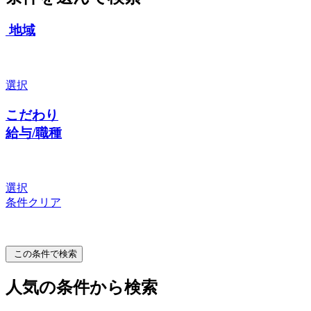
地域
選択
こだわり
給与/職種
選択
条件クリア
この条件で検索
人気の条件から検索