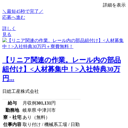
詳細を表示
＼最短45秒で完了／
応募へ進む
詳しく
見る
【リニア関連の作業。レール内の部品
組付け】<人材募集中！>入社特典30万
円...
日総工産株式会社
給与
月収例
301,131
円
勤務地
岐阜県 中津川市
寮・社宅
あり（無料）
仕事内容
取り付け / 機械系工場 / 日勤