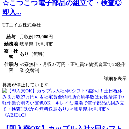
☆こつこつ電子部品の組立て・検査◎
即入...
UTエイム株式会社
給与
月収例
273,000
円
勤務地
岐阜県 中津川市
寮・社
あり（無料）
宅
仕事内
≪寮無料・月収27万円・正社員≫物流倉庫での軽作
容
業 交替制
詳細を表示
募集が停止しています
【即入寮OK】カップル入社×同シフト