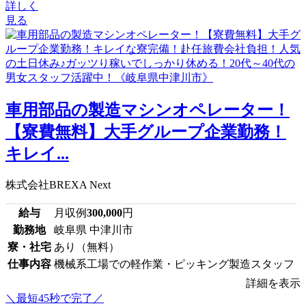
詳しく
見る
車用部品の製造マシンオペレーター！
【寮費無料】大手グループ企業勤務！
キレイ...
株式会社BREXA Next
給与
月収例
300,000
円
勤務地
岐阜県 中津川市
寮・社宅
あり（無料）
仕事内容
機械系工場での軽作業・ピッキング製造スタッフ
詳細を表示
＼最短45秒で完了／