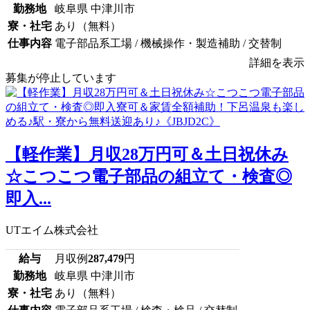
勤務地
岐阜県 中津川市
寮・社宅
あり（無料）
仕事内容
電子部品系工場 / 機械操作・製造補助 / 交替制
詳細を表示
募集が停止しています
【軽作業】月収28万円可＆土日祝休み
☆こつこつ電子部品の組立て・検査◎
即入...
UTエイム株式会社
給与
月収例
287,479
円
勤務地
岐阜県 中津川市
寮・社宅
あり（無料）