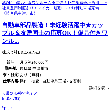
自動車部品製造！未経験活躍中★カッ
プル＆友達同士の応募OK！備品付きワ
ンル...
株式会社BREXA Next
給与
月収例
240,000
円
勤務地
岐阜県 中津川市
寮・社宅
あり（無料）
仕事内容
操作・検査 / 自動車系工場 / 交替制
詳細を表示
＼最短45秒で完了／
応募へ進む
詳しく