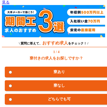
見る
おすすめ求人
\ 質問に答えて、
をチェック！ /
1 / 4
寮付きの求人をお探しですか？
寮あり
寮なし
どちらでも可