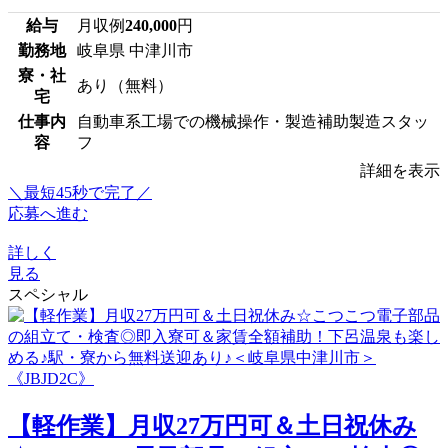
給与
月収例
240,000
円
勤務地
岐阜県 中津川市
寮・社
あり（無料）
宅
仕事内
自動車系工場での機械操作・製造補助製造スタッ
容
フ
詳細を表示
＼最短45秒で完了／
応募へ進む
詳しく
見る
スペシャル
【軽作業】月収27万円可＆土日祝休み