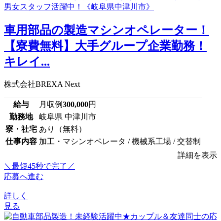
車用部品の製造マシンオペレーター！
【寮費無料】大手グループ企業勤務！
キレイ...
株式会社BREXA Next
給与
月収例
300,000
円
勤務地
岐阜県 中津川市
寮・社宅
あり（無料）
仕事内容
加工・マシンオペレータ / 機械系工場 / 交替制
詳細を表示
＼最短45秒で完了／
応募へ進む
詳しく
見る