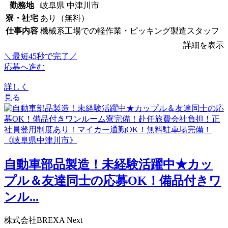
勤務地
岐阜県 中津川市
寮・社宅
あり（無料）
仕事内容
機械系工場での軽作業・ピッキング製造スタッフ
詳細を表示
＼最短45秒で完了／
応募へ進む
詳しく
見る
自動車部品製造！未経験活躍中★カッ
プル＆友達同士の応募OK！備品付きワ
ンル...
株式会社BREXA Next