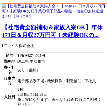
【社宅費全額補助＆家族入寮OK】年休
173日＆月収27万円可！未経験OKの...
UTエイム株式会社
給与
月収例
274,905
円
勤務地
岐阜県 中津川市
寮・社
あり（無料）
宅
仕事内
電子部品系工場 / 機械操作・製造補助 / 正社員
容
9月
2日
9日
16日
23日
入社日
※目安になります、表記なしは面接時にご相談く
ださい