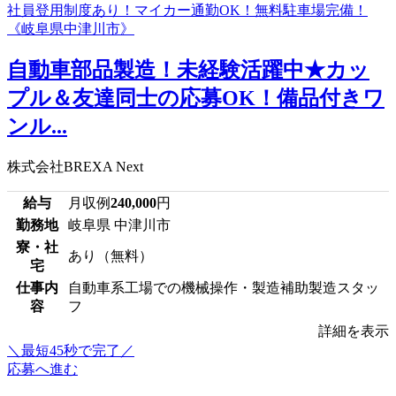
自動車部品製造！未経験活躍中★カッ
プル＆友達同士の応募OK！備品付きワ
ンル...
株式会社BREXA Next
給与
月収例
240,000
円
勤務地
岐阜県 中津川市
寮・社
あり（無料）
宅
仕事内
自動車系工場での機械操作・製造補助製造スタッ
容
フ
詳細を表示
＼最短45秒で完了／
応募へ進む