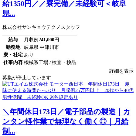
給1350円／／寮完備／未経験可＜岐阜
県...
株式会社サンキョウテクノスタッフ
給与
月収例
241,000
円
勤務地
岐阜県 中津川市
寮・社宅
あり
仕事内容
機械系工場 / 検査・検品
詳細を表示
募集が停止しています
＼年間休日173日／電子部品の製造｜カ
ンタン軽作業で無理なく働く◎｜月給
制...