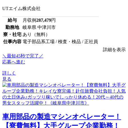
UTエイム株式会社
給与
月収例
287,479
円
勤務地
岐阜県 中津川市
寮・社宅
あり（無料）
仕事内容
電子部品系工場 / 検査・検品 / 正社員
詳細を表示
＼最短45秒で完了／
応募へ進む
詳しく
見る
車用部品の製造マシンオペレーター！
【寮費無料】大手グループ企業勤務！