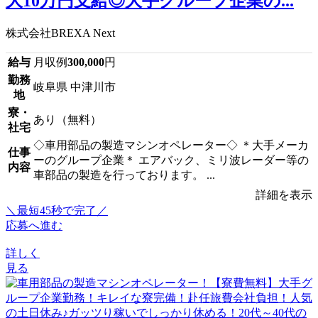
大10万円支給◎大手グループ企業の...
株式会社BREXA Next
給与
月収例
300,000
円
勤務
岐阜県 中津川市
地
寮・
あり（無料）
社宅
◇車用部品の製造マシンオペレーター◇ ＊大手メーカ
仕事
ーのグループ企業＊ エアバック、ミリ波レーダー等の
内容
車部品の製造を行っております。 ...
詳細を表示
＼最短45秒で完了／
応募へ進む
詳しく
見る