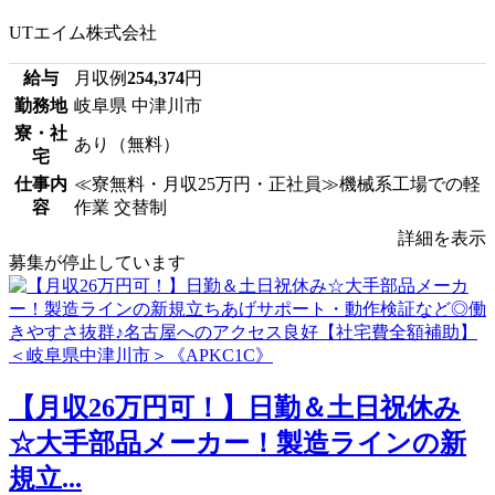
UTエイム株式会社
給与
月収例
254,374
円
勤務地
岐阜県 中津川市
寮・社
あり（無料）
宅
仕事内
≪寮無料・月収25万円・正社員≫機械系工場での軽
容
作業 交替制
詳細を表示
募集が停止しています
【月収26万円可！】日勤＆土日祝休み
☆大手部品メーカー！製造ラインの新
規立...