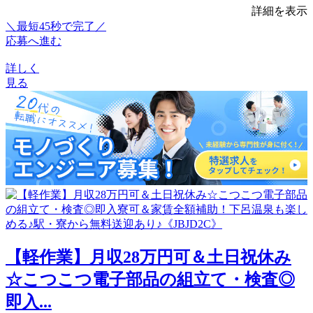
詳細を表示
＼最短45秒で完了／
応募へ進む
詳しく
見る
【軽作業】月収28万円可＆土日祝休み
☆こつこつ電子部品の組立て・検査◎
即入...