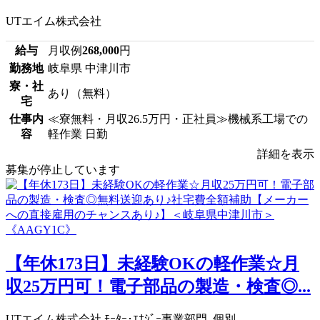
UTエイム株式会社
給与
月収例
268,000
円
勤務地
岐阜県 中津川市
寮・社
あり（無料）
宅
仕事内
≪寮無料・月収26.5万円・正社員≫機械系工場での
容
軽作業 日勤
詳細を表示
募集が停止しています
【年休173日】未経験OKの軽作業☆月
収25万円可！電子部品の製造・検査◎...
UTエイム株式会社 ﾓｰﾀｰ･ｴﾅｼﾞｰ事業部門_個別