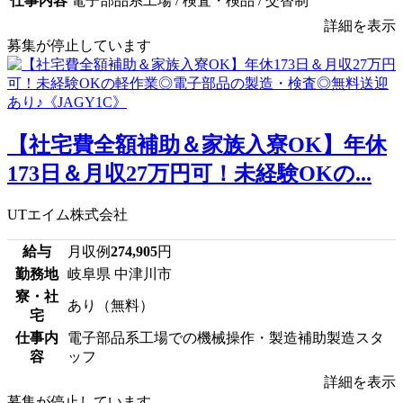
仕事内容
電子部品系工場 / 検査・検品 / 交替制
詳細を表示
募集が停止しています
【社宅費全額補助＆家族入寮OK】年休
173日＆月収27万円可！未経験OKの...
UTエイム株式会社
給与
月収例
274,905
円
勤務地
岐阜県 中津川市
寮・社
あり（無料）
宅
仕事内
電子部品系工場での機械操作・製造補助製造スタ
容
ッフ
詳細を表示
募集が停止しています