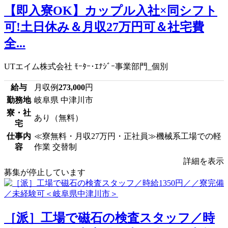
【即入寮OK】カップル入社×同シフト
可!土日休み＆月収27万円可＆社宅費
全...
UTエイム株式会社 ﾓｰﾀｰ･ｴﾅｼﾞｰ事業部門_個別
給与
月収例
273,000
円
勤務地
岐阜県 中津川市
寮・社
あり（無料）
宅
仕事内
≪寮無料・月収27万円・正社員≫機械系工場での軽
容
作業 交替制
詳細を表示
募集が停止しています
［派］工場で磁石の検査スタッフ／時