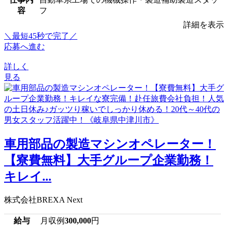
容
フ
詳細を表示
＼最短45秒で完了／
応募へ進む
詳しく
見る
車用部品の製造マシンオペレーター！
【寮費無料】大手グループ企業勤務！
キレイ...
株式会社BREXA Next
給与
月収例
300,000
円