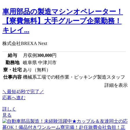
車用部品の製造マシンオペレーター！
【寮費無料】大手グループ企業勤務！
キレイ...
株式会社BREXA Next
給与
月収例
300,000
円
勤務地
岐阜県 中津川市
寮・社宅
あり（無料）
仕事内容
機械系工場での軽作業・ピッキング製造スタッフ
詳細を表示
＼最短45秒で完了／
応募へ進む
詳しく
見る