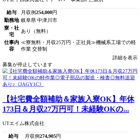
給与
月収例
254,000
円
勤務地
岐阜県 中津川市
寮・社
あり（無料）
宅
仕事内
≪寮無料・月収25万円・正社員≫機械系工場での軽
容
作業 交替制
詳細を表示
募集が停止しています
【社宅費全額補助＆家族入寮OK】年休
173日＆月収27万円可！未経験OKの...
UTエイム株式会社
給与
月収例
274,905
円