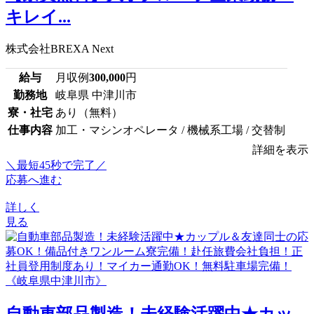
キレイ...
株式会社BREXA Next
給与
月収例
300,000
円
勤務地
岐阜県 中津川市
寮・社宅
あり（無料）
仕事内容
加工・マシンオペレータ / 機械系工場 / 交替制
詳細を表示
＼最短45秒で完了／
応募へ進む
詳しく
見る
自動車部品製造！未経験活躍中★カッ