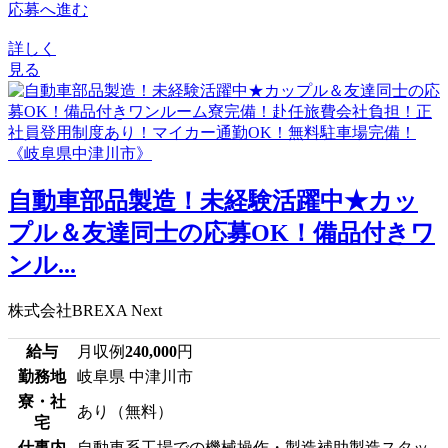
応募へ進む
詳しく
見る
自動車部品製造！未経験活躍中★カッ
プル＆友達同士の応募OK！備品付きワ
ンル...
株式会社BREXA Next
給与
月収例
240,000
円
勤務地
岐阜県 中津川市
寮・社
あり（無料）
宅
仕事内
自動車系工場での機械操作・製造補助製造スタッ