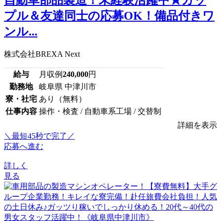
プル＆友達同士の応募OK！備品付きワ
ンル...
株式会社BREXA Next
給与
月収例
240,000
円
勤務地
岐阜県 中津川市
寮・社宅
あり（無料）
仕事内容
操作・検査 / 自動車系工場 / 交替制
詳細を表示
＼最短45秒で完了／
応募へ進む
詳しく
見る