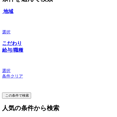
地域
選択
こだわり
給与/職種
選択
条件クリア
この条件で検索
人気の条件から検索