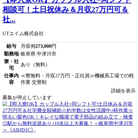
相談可！土日祝休み＆月収27万円可＆
社...
UTエイム株式会社
給与
月収例
273,000
円
勤務地
岐阜県 中津川市
寮・社
あり（無料）
宅
仕事内
≪寮無料・月収27万円・正社員≫機械系工場での軽
容
作業 交替制
詳細を表示
募集が停止しています