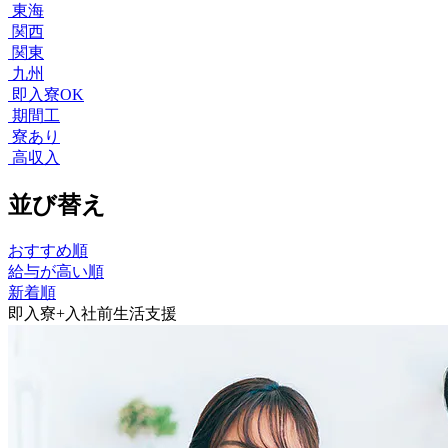
東海
関西
関東
九州
即入寮OK
期間工
寮あり
高収入
並び替え
おすすめ順
給与が高い順
新着順
即入寮+入社前生活支援