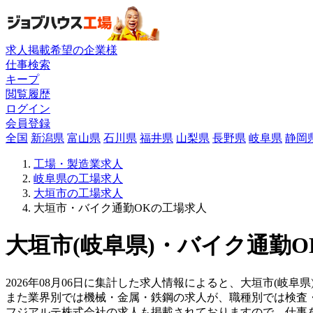
求人掲載希望の企業様
仕事検索
キープ
閲覧履歴
ログイン
会員登録
全国
新潟県
富山県
石川県
福井県
山梨県
長野県
岐阜県
静岡
工場・製造業求人
岐阜県の工場求人
大垣市の工場求人
大垣市・バイク通勤OKの工場求人
大垣市(岐阜県)・バイク通勤O
2026年08月06日に集計した求人情報によると、大垣市(岐阜
また業界別では機械・金属・鉄鋼の求人が、職種別では検査
フジアルテ株式会社の求人も掲載されておりますので、仕事