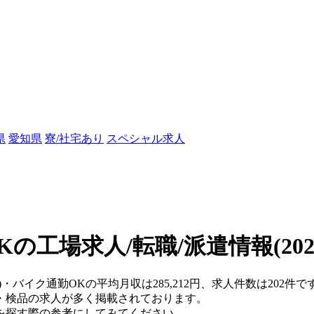
県
愛知県
寮/社宅あり
スペシャル求人
Kの工場求人/転職/派遣情報
(20
県)・バイク通勤OKの平均月収は285,212円、求人件数は202
・検品の求人が多く掲載されております。
を探す際の参考にしてみてください。