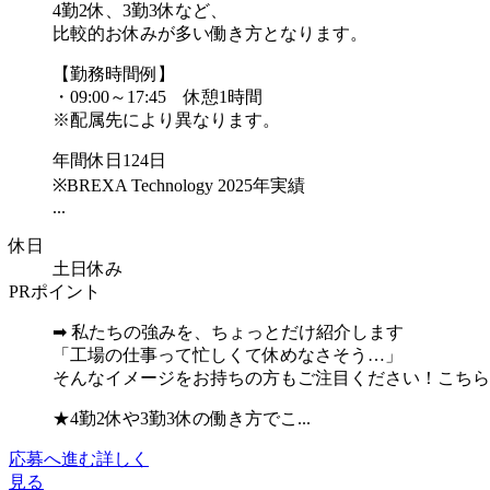
4勤2休、3勤3休など、
比較的お休みが多い働き方となります。
【勤務時間例】
・09:00～17:45 休憩1時間
※配属先により異なります。
年間休日124日
※BREXA Technology 2025年実績
...
休日
土日休み
PRポイント
➡ 私たちの強みを、ちょっとだけ紹介します
「工場の仕事って忙しくて休めなさそう…」
そんなイメージをお持ちの方もご注目ください！こちら
★4勤2休や3勤3休の働き方でこ...
応募へ進む
詳しく
見る