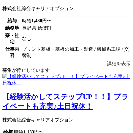
株式会社綜合キャリアオプション
給与
時給
1,480
円〜
勤務地
長野県 信濃町
寮・社
なし
宅
仕事内
プリント基板・基板の加工・製造 / 機械系工場 / 交
容
替制
詳細を表示
募集が停止しています
【経験活かしてステップUP！！】プラ
イベートも充実♪土日祝休！
株式会社綜合キャリアオプション
給与
時給
1,133
円〜