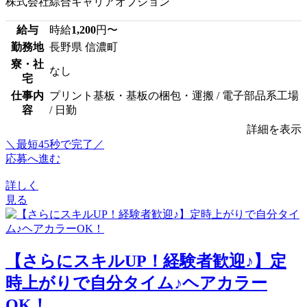
株式会社綜合キャリアオプション
給与
時給
1,200
円〜
勤務地
長野県 信濃町
寮・社
なし
宅
仕事内
プリント基板・基板の梱包・運搬 / 電子部品系工場
容
/ 日勤
詳細を表示
＼最短45秒で完了／
応募へ進む
詳しく
見る
【さらにスキルUP！経験者歓迎♪】定
時上がりで自分タイム♪ヘアカラー
OK！