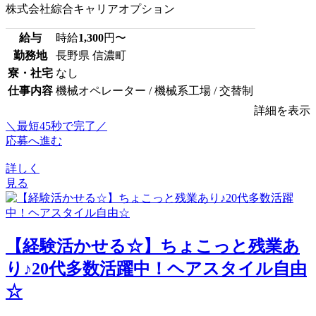
株式会社綜合キャリアオプション
給与
時給
1,300
円〜
勤務地
長野県 信濃町
寮・社宅
なし
仕事内容
機械オペレーター / 機械系工場 / 交替制
詳細を表示
＼最短45秒で完了／
応募へ進む
詳しく
見る
【経験活かせる☆】ちょこっと残業あ
り♪20代多数活躍中！ヘアスタイル自由
☆