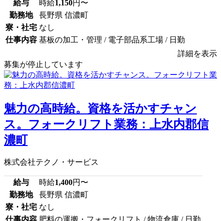
給与
時給
1,150
円〜
勤務地
長野県 信濃町
寮・社宅
なし
仕事内容
基板の加工・管理 / 電子部品系工場 / 日勤
詳細を表示
募集が停止しています
魅力の高時給。資格を活かすチャン
ス。フォークリフト業務：上水内郡信
濃町
株式会社テクノ・サービス
給与
時給
1,400
円〜
勤務地
長野県 信濃町
寮・社宅
なし
仕事内容
肥料の運搬・フォークリフト / 物流倉庫 / 日勤