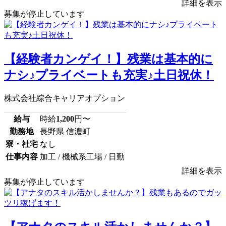
詳細を表示
募集が停止しています
【経験者カンゲイ！】残業は基本的に
ナシ♪プライベートも充実♪土日祝休！
株式会社綜合キャリアオプション
給与
時給
1,200
円〜
勤務地
長野県 信濃町
寮・社宅
なし
仕事内容
加工 / 機械系工場 / 日勤
詳細を表示
募集が停止しています