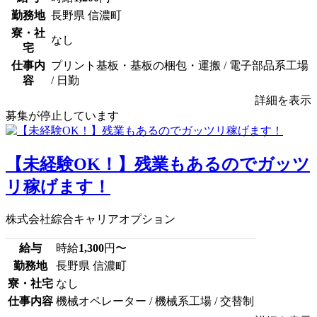
勤務地
長野県 信濃町
寮・社
なし
宅
仕事内
プリント基板・基板の梱包・運搬 / 電子部品系工場
容
/ 日勤
詳細を表示
募集が停止しています
【未経験OK！】残業もあるのでガッツ
リ稼げます！
株式会社綜合キャリアオプション
給与
時給
1,300
円〜
勤務地
長野県 信濃町
寮・社宅
なし
仕事内容
機械オペレーター / 機械系工場 / 交替制