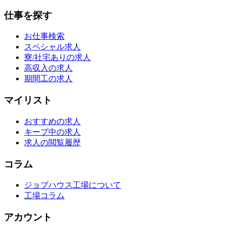
仕事を探す
お仕事検索
スペシャル求人
寮/社宅ありの求人
高収入の求人
期間工の求人
マイリスト
おすすめの求人
キープ中の求人
求人の閲覧履歴
コラム
ジョブハウス工場について
工場コラム
アカウント