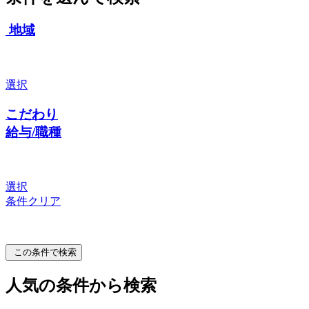
地域
選択
こだわり
給与/職種
選択
条件クリア
この条件で検索
人気の条件から検索