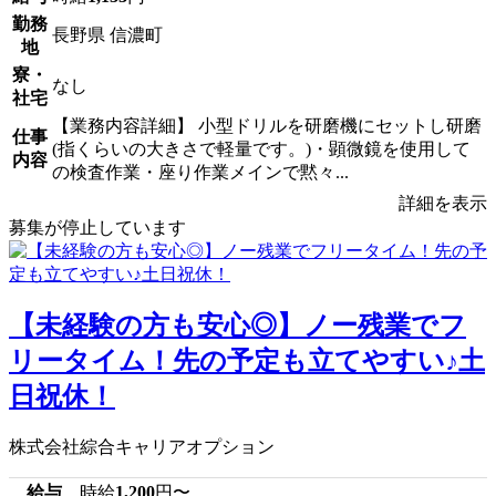
勤務
長野県 信濃町
地
寮・
なし
社宅
【業務内容詳細】 小型ドリルを研磨機にセットし研磨
仕事
(指くらいの大きさで軽量です。)・顕微鏡を使用して
内容
の検査作業・座り作業メインで黙々...
詳細を表示
募集が停止しています
【未経験の方も安心◎】ノー残業でフ
リータイム！先の予定も立てやすい♪土
日祝休！
株式会社綜合キャリアオプション
給与
時給
1,200
円〜