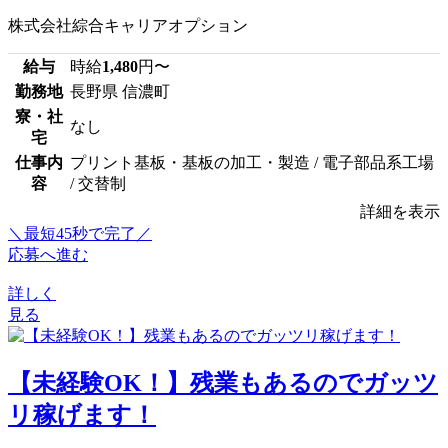
株式会社綜合キャリアオプション
給与
時給
1,480
円〜
勤務地
長野県 信濃町
寮・社
なし
宅
仕事内
プリント基板・基板の加工・製造 / 電子部品系工場
容
/ 交替制
詳細を表示
＼最短45秒で完了／
応募へ進む
詳しく
見る
【未経験OK！】残業もあるのでガッツ
リ稼げます！