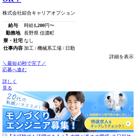
株式会社綜合キャリアオプション
給与
時給
1,200
円〜
勤務地
長野県 信濃町
寮・社宅
なし
仕事内容
加工 / 機械系工場 / 日勤
詳細を表示
＼最短45秒で完了／
応募へ進む
詳しく
見る