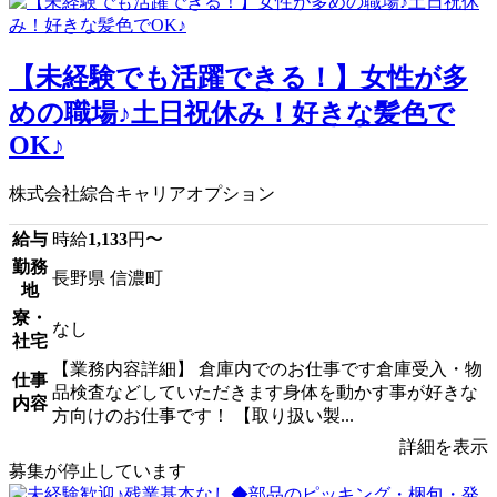
【未経験でも活躍できる！】女性が多
めの職場♪土日祝休み！好きな髪色で
OK♪
株式会社綜合キャリアオプション
給与
時給
1,133
円〜
勤務
長野県 信濃町
地
寮・
なし
社宅
【業務内容詳細】 倉庫内でのお仕事です倉庫受入・物
仕事
品検査などしていただきます身体を動かす事が好きな
内容
方向けのお仕事です！ 【取り扱い製...
詳細を表示
募集が停止しています