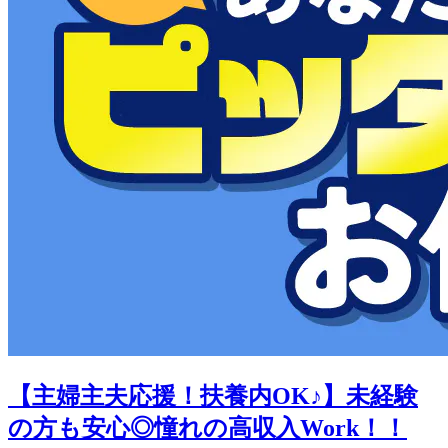
【主婦主夫応援！扶養内OK♪】未経験
の方も安心◎憧れの高収入Work！！