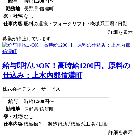
給与
時給
1,200
円〜
勤務地
長野県 信濃町
寮・社宅
なし
仕事内容
肥料の運搬・フォークリフト / 機械系工場 / 日勤
詳細を表示
募集が停止しています
給与即払いOK！高時給1200円。原料の
仕込み：上水内郡信濃町
株式会社テクノ・サービス
給与
時給
1,200
円〜
勤務地
長野県 信濃町
寮・社宅
なし
仕事内容
機械操作・製造補助 / 機械系工場 / 日勤
詳細を表示