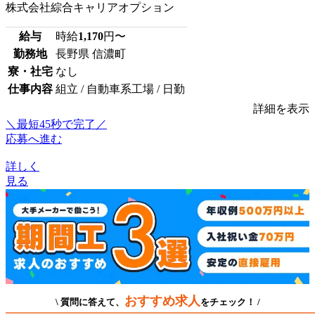
株式会社綜合キャリアオプション
給与
時給
1,170
円〜
勤務地
長野県 信濃町
寮・社宅
なし
仕事内容
組立 / 自動車系工場 / 日勤
詳細を表示
＼最短45秒で完了／
応募へ進む
詳しく
見る
おすすめ求人
\ 質問に答えて、
をチェック！ /