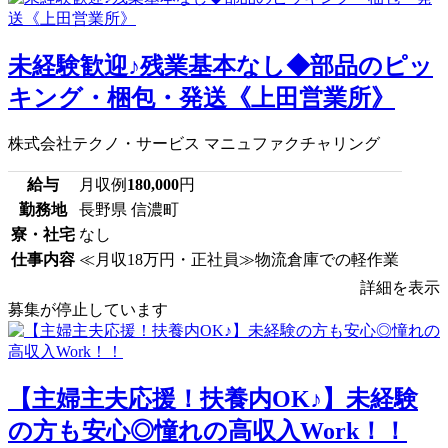
未経験歓迎♪残業基本なし◆部品のピッ
キング・梱包・発送《上田営業所》
株式会社テクノ・サービス マニュファクチャリング
給与
月収例
180,000
円
勤務地
長野県 信濃町
寮・社宅
なし
仕事内容
≪月収18万円・正社員≫物流倉庫での軽作業
詳細を表示
募集が停止しています
【主婦主夫応援！扶養内OK♪】未経験
の方も安心◎憧れの高収入Work！！