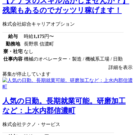
【アナタのスキル活かしませんか？】
残業もあるのでガッツリ稼げます！
株式会社綜合キャリアオプション
給与
時給
1,175
円〜
勤務地
長野県 信濃町
寮・社宅
なし
仕事内容
機械のオペレーター・製造 / 機械系工場 / 日勤
詳細を表示
募集が停止しています
人気の日勤。長期就業可能。研磨加工
など：上水内郡信濃町
株式会社テクノ・サービス