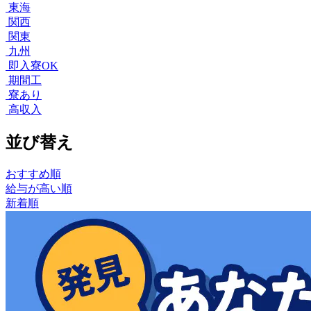
東海
関西
関東
九州
即入寮OK
期間工
寮あり
高収入
並び替え
おすすめ順
給与が高い順
新着順