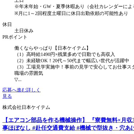
土日
※年末年始・GW・夏季休暇あり（会社カレンダーによ
※月に1～2回程度土曜日に休日出勤依頼の可能性あり
休日
土日休み
PRポイント
働くならやっぱり【日本ケイテム】
（1）高時給1490円×残業多めで日勤でも高収入
（2）未経験OK！20代～50代まで幅広い世代が活躍中
（3）工場見学実施中！事前の見学で安心してお仕事ス
職場の雰囲気
▽...
応募へ進む
詳しく
見る
株式会社日本ケイテム
【エアコン部品を作る機械操作】 『寮費無料×月収32.
事ほぼなし #赴任交通費支給 #機械で型抜き・穴あけ等