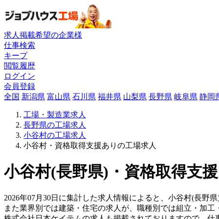
求人掲載希望の企業様
仕事検索
キープ
閲覧履歴
ログイン
会員登録
全国
新潟県
富山県
石川県
福井県
山梨県
長野県
岐阜県
静岡
工場・製造業求人
長野県の工場求人
小谷村の工場求人
小谷村・資格取得支援ありの工場求人
小谷村(長野県)・資格取得支援
2026年07月30日に集計した求人情報によると、小谷村(長野県
また業界別では建築・住宅の求人が、職種別では組立・加工
株式会社日本ケイテムの求人も掲載されておりますので、仕