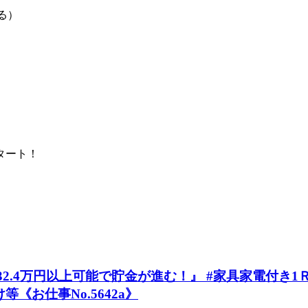
る）
タート！
4万円以上可能で貯金が進む！』 #家具家電付き1Ｒ #
《お仕事No.5642a》