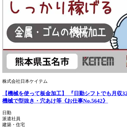
株式会社日本ケイテム
【機械を使って板金加工】 『日勤シフトでも月収32.4万
機械で型抜き・穴あけ等《お仕事No.5642》
日勤
派遣社員
建築・住宅