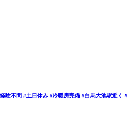
#経験不問 #土日休み #冷暖房完備 #白馬大池駅近く #