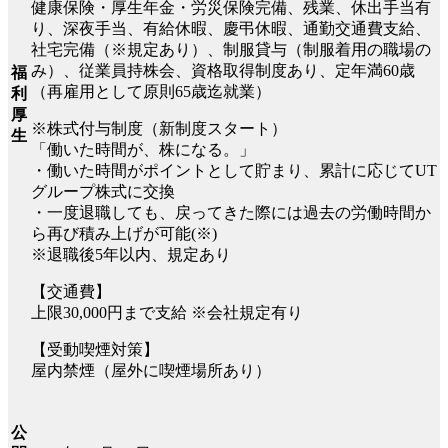
健康保険・厚生年金・労災保険完備、残業、休出手当有
り、深夜手当、有給休暇、慶弔休暇、通勤交通費支給、
社宅完備（※規定あり）、制服貸与（制服着用の職場の
み）、従業員持株会、資格取得制度あり、定年満60歳
福
（再雇用として原則65歳迄就業）
利
厚
※株式付与制度（新制度スタート）
生
「働いた時間が、株になる。」
・働いた時間がポイントとして貯まり、累計に応じてUT
グループ株式に交換
・一度退職しても、戻ってきた際には過去の労働時間か
ら再び積み上げが可能(※)
※退職後5年以内、規定あり
【交通費】
上限30,000円まで支給 ※会社規定有り
【受動喫煙対策】
屋内禁煙（屋外に喫煙場所あり）
公