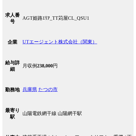
求人番
AGT姫路ｴﾘｱ_TT苅屋CL_QSU1
号
UTエージェント株式会社（関東）
企業
給与詳
月収例
238,000
円
細
兵庫県
たつの市
勤務地
最寄り
山陽電鉄網干線 山陽網干駅
駅