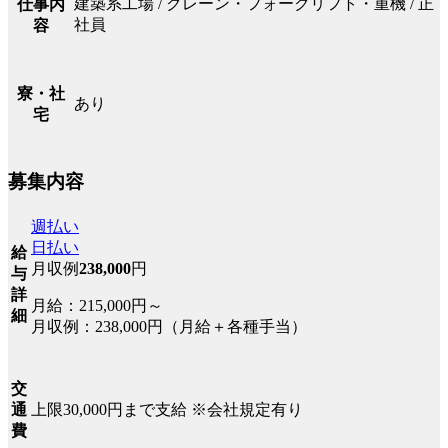
建築系工場 / クレーン・フォークリフト・重機 / 正
仕事内
社員
容
寮・社
あり
宅
募集内容
週払い
日払い
給
月収例
238,000
円
与
詳
月給：215,000円～
細
月収例：238,000円（月給＋各種手当）
交
上限30,000円まで支給 ※会社規定有り
通
費