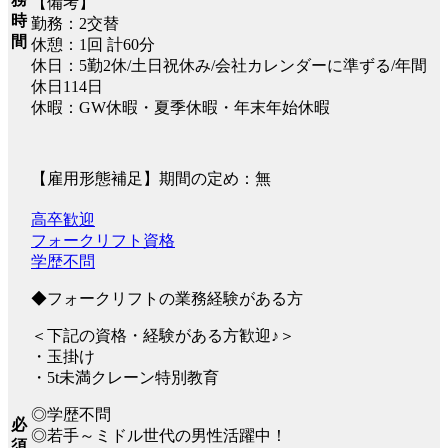
【備考】
時
勤務：2交替
間
休憩：1回 計60分
休日：5勤2休/土日祝休み/会社カレンダーに準ずる/年間
休日114日
休暇：GW休暇・夏季休暇・年末年始休暇
【雇用形態補足】期間の定め：無
高卒歓迎
フォークリフト資格
学歴不問
◆フォークリフトの業務経験がある方
＜下記の資格・経験がある方歓迎♪＞
・玉掛け
・5t未満クレーン特別教育
◎学歴不問
必
◎若手～ミドル世代の男性活躍中！
須