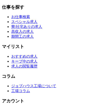
仕事を探す
お仕事検索
スペシャル求人
寮/社宅ありの求人
高収入の求人
期間工の求人
マイリスト
おすすめの求人
キープ中の求人
求人の閲覧履歴
コラム
ジョブハウス工場について
工場コラム
アカウント