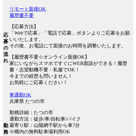
リモート面接OK
履歴書不要
【応募方法】
「Webで応募」「電話で応募」ボタンよりご応募をお願
応
いいたします。
募
その後、お電話にて面接のお時間を調整いたします。
の
流
【履歴書不要☆オンライン面接OK】
れ
家にいながらスマホですぐにWEB面談ができる！履歴
書・志望動機不要・私服でOK！
今までの経歴も問いません！
お気軽にご応募ください！
車通勤OK
兵庫県 たつの市
勤務詳細：たつの市
通勤方法：徒歩/車/自転車/バイク
最寄り駅：山陽網干駅から車7分
勤
※構内の無料駐車場利用OK
務