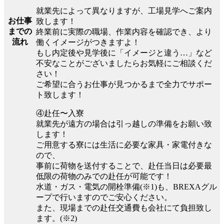
就業先によって異なりますが、工場見学へご案内
お仕事
致します！
までの
終業前に実際の職場、作業内容を確認でき、より
流れ
働くイメージがつきますよ！
もし内定後や見学後に「イメージと違う…」など
不安なことがございましたらお気軽にご相談くだ
さい！
ご希望に合うお仕事が見つかるまで全力でサポー
ト致します！
④赴任〜入寮
就業先が遠方の場合は引っ越しの準備をお願い致
します！
ご用意する寮には生活に必要な家具・家電付きな
ので、
事前に荷物を送付することで、赴任当日は必要最
低限の荷物のみでの赴任が可能です！
水道・ガス・電気の開栓準備(※1)も、BREXAグル
ープで行いますのでご安心ください。
また、現場までの赴任交通費も会社にて負担致し
ます。(※2)