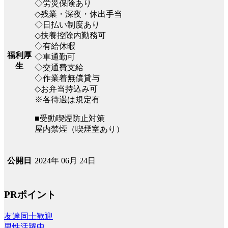
◇労災保険あり
◇残業・深夜・休出手当
◇日払い制度あり
◇扶養控除内勤務可
◇有給休暇
福利厚
◇車通勤可
生
◇交通費支給
◇作業着無償貸与
◇お弁当持込み可
※各待遇は規定有
■受動喫煙防止対策
屋内禁煙（喫煙室あり）
2024年 06月 24日
公開日
PRポイント
友達同士歓迎
男性活躍中