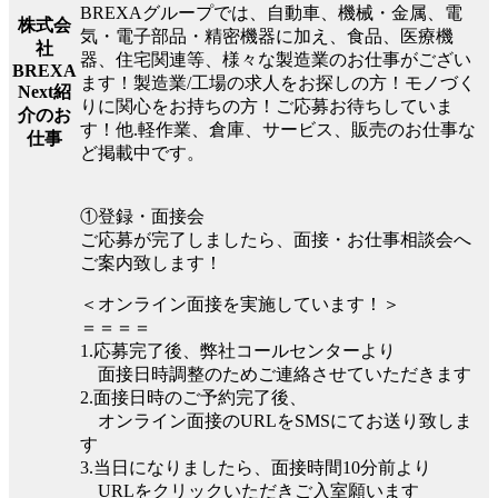
BREXAグループでは、自動車、機械・金属、電
株式会
気・電子部品・精密機器に加え、食品、医療機
社
器、住宅関連等、様々な製造業のお仕事がござい
BREXA
ます！製造業/工場の求人をお探しの方！モノづく
Next紹
りに関心をお持ちの方！ご応募お待ちしていま
介のお
す！他.軽作業、倉庫、サービス、販売のお仕事な
仕事
ど掲載中です。
①登録・面接会
ご応募が完了しましたら、面接・お仕事相談会へ
ご案内致します！
＜オンライン面接を実施しています！＞
＝＝＝＝
1.応募完了後、弊社コールセンターより
面接日時調整のためご連絡させていただきます
2.面接日時のご予約完了後、
オンライン面接のURLをSMSにてお送り致しま
す
3.当日になりましたら、面接時間10分前より
URLをクリックいただきご入室願います