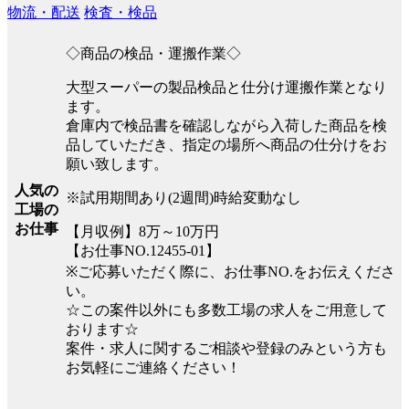
物流・配送
検査・検品
◇商品の検品・運搬作業◇
大型スーパーの製品検品と仕分け運搬作業となり
ます。
倉庫内で検品書を確認しながら入荷した商品を検
品していただき、指定の場所へ商品の仕分けをお
願い致します。
人気の
※試用期間あり(2週間)時給変動なし
工場の
お仕事
【月収例】8万～10万円
【お仕事NO.12455-01】
※ご応募いただく際に、お仕事NO.をお伝えくださ
い。
☆この案件以外にも多数工場の求人をご用意して
おります☆
案件・求人に関するご相談や登録のみという方も
お気軽にご連絡ください！