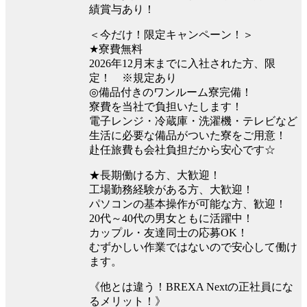
績賞与あり！
＜今だけ！限定キャンペーン！＞
★寮費無料
2026年12月末までに入社された方、限
定！ ※規定あり
◎備品付きのワンルーム寮完備！
寮費を当社で負担いたします！
電子レンジ・冷蔵庫・洗濯機・テレビなど
生活に必要な備品がついた寮をご用意！
赴任旅費も会社負担だから安心です☆
★長期働ける方、大歓迎！
工場勤務経験がある方、大歓迎！
パソコンの基本操作が可能な方、歓迎！
20代～40代の男女ともに活躍中！
カップル・友達同士の応募OK！
むずかしい作業ではないので安心して働け
ます。
《他とは違う！BREXA Nextの正社員にな
るメリット！》