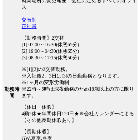
就業場所の変更範囲：会社の定めるすべてのオフィ
ス
交替制
正社員
【勤務時間】2交替
[1] 07:00～16:30(休憩65分)
[2] 19:00～04:30(休憩65分)
[3] 08:30～17:15(休憩50分)
※[1][2]の2交替勤務。
※入社後2、3日は[3]の日勤勤務となります。
※1ヶ月の変形労働制
※22時～5時は深夜勤務のため18歳以上の方に限り
勤務時
ます。
間
【休日・休暇】
4勤2休★年間休日120日★※会社カレンダーによる
【その他長期休暇あり】
【長期休暇】
GW,夏季,冬季