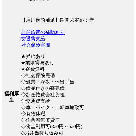
【雇用形態補足】期間の定め：無
赴任旅費の補助あり
交通費支給
社会保険完備
★昇給あり
★業績賞与あり
★寮費無料
◇社会保険完備
◇残業・深夜・休出手当
◇備品付きの寮完備
福利厚
◇赴任旅費会社負担
生
◇交通費支給
◇車・バイク・自転車通勤可
◇有給休暇
◇作業着無償貸与
◇食堂利用可(320円～520円)
◇お弁当持ち込み可