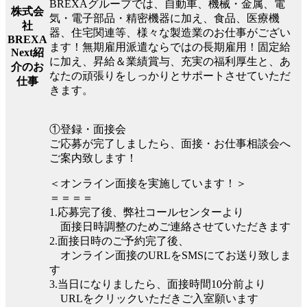
BREXAグループでは、自動車、機械・金属、電
株式会
気・電子部品・精密機器に加え、食品、医療機
社
器、住宅関連等、様々な製造業のお仕事がござい
BREXA
ます！無期雇用派遣ならではの長期雇用！固定給
Next紹
に加え、昇給＆業績賞与、充実の福利厚生と、あ
介のお
なたの頑張りをしっかりとサポートさせていただ
仕事
きます。
①登録・面接会
ご応募が完了しましたら、面接・お仕事相談会へ
ご案内致します！
＜オンライン面接を実施しています！＞
＝＝＝＝
1.応募完了後、弊社コールセンターより
面接日時調整のためご連絡させていただきます
2.面接日時のご予約完了後、
オンライン面接のURLをSMSにてお送り致しま
す
3.当日になりましたら、面接時間10分前より
URLをクリックいただきご入室願います