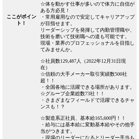
☆体を動かす仕事が多いので体力に自信が
ある方必見！
ここがポイン
・常用雇用なので安定してキャリアアップ
ト！
が目指せます。
リーダーシップを発揮して内勤管理職や、
技術を磨いて技術職への道も可能です。
現場・業界のプロフェッショナルを目指し
てみませんか。
☆社員数129,487人（2022年12月31日現
在）
☆信頼の大手メーカー取引実績数500社
超！！
・全国各地に活躍できる場所があります。
☆グループ企業総数73社！！
・さまざまなフィールドで活躍できるチャ
ンスも！？
☆製造系正社員、基本給165,600円！！
・給与には基本給に変動基本給やその他手
当がつきます。
・現場のリーダーになるとリーダー手当も