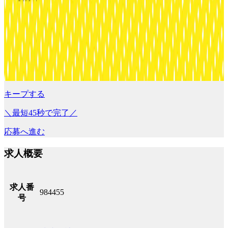
キープする
＼最短45秒で完了／
応募へ進む
求人概要
求人番
984455
号