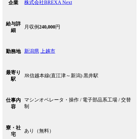
株式会社BREXA Next
企業
給与詳
月収例
240,000
円
細
新潟県
上越市
勤務地
最寄り
JR信越本線(直江津～新潟) 黒井駅
駅
マシンオペレータ・操作 / 電子部品系工場 / 交替
仕事内
制
容
寮・社
あり（無料）
宅