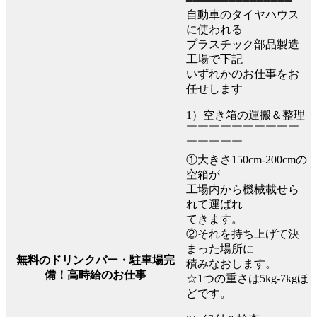
━━━━━━━━━━━━━━━
自動車のタイヤハウス
に使われる
プラスチック部品製造
工場で下記
いずれかのお仕事をお
任せします
1）空き箱の運搬＆整理
￣￣￣￣￣￣￣￣￣￣
￣￣￣￣￣
①大きさ150cm-200cmの
空箱が
工場内から機械載せら
れて運ばれ
てきます。
②それを持ち上げて決
まった場所に
無料のドリンクバー・駐車場完
積みなおします。
備！高時給のお仕事
☆1つの重さは5kg-7kgほ
どです。