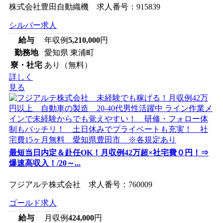
株式会社豊田自動織機 求人番号：915839
シルバー求人
給与
年収例
5,210,000
円
勤務地
愛知県 東浦町
寮・社宅
あり（無料）
詳しく
見る
最短当日内定＆赴任OK！月収例42万超×社宅費０円！⇒
爆速高収入！/20～...
フジアルテ株式会社 求人番号：760009
ゴールド求人
給与
月収例
424,000
円