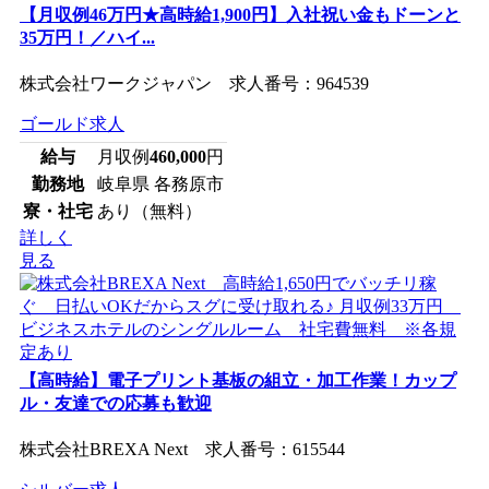
【月収例46万円★高時給1,900円】入社祝い金もドーンと
35万円！／ハイ...
株式会社ワークジャパン 求人番号：964539
ゴールド求人
給与
月収例
460,000
円
勤務地
岐阜県 各務原市
寮・社宅
あり（無料）
詳しく
見る
【高時給】電子プリント基板の組立・加工作業！カップ
ル・友達での応募も歓迎
株式会社BREXA Next 求人番号：615544