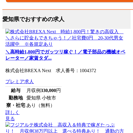
愛知県でおすすめの求人
＼高時給1,800円でガッツリ稼ぐ！／電子部品の機械オペ
レーター／家賃タダ...
株式会社BREXA Next 求人番号：1004372
プレミア求人
給与
月収例
330,000
円
勤務地
愛知県 小牧市
寮・社宅
あり（無料）
詳しく
見る