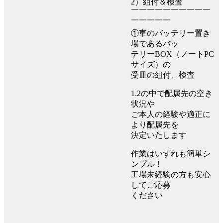
2）組付＆検査
￣￣￣￣￣￣￣￣￣￣
￣￣￣￣￣
①車のバッテリー置き
場であるバッ
テリーBOX（ノートPC
サイズ）の
受皿の組付、検査
1.2の中で配属先の空き
状況や
ご本人の経験や適正に
より配属先を
決定いたします
作業はいずれも簡単シ
ンプル！
工場未経験の方も安心
してご応募
ください