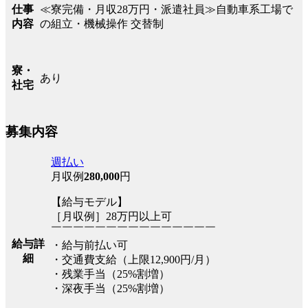
≪寮完備・月収28万円・派遣社員≫自動車系工場で
仕事
の組立・機械操作 交替制
内容
寮・
あり
社宅
募集内容
週払い
月収例
280,000
円
【給与モデル】
［月収例］28万円以上可
￣￣￣￣￣￣￣￣￣￣￣￣￣￣￣
給与詳
・給与前払い可
細
・交通費支給（上限12,900円/月）
・残業手当（25%割増）
・深夜手当（25%割増）