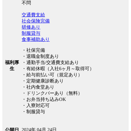
不問
交通費支給
社会保険完備
研修あり
制服貸与
食事補助あり
・社保完備
・退職金制度あり
福利厚
・通勤手当/交通費支給あり
生
・有給休暇（入社6ヶ月～取得可）
・給与前払い可（規定あり）
・定期健康診断あり
・社内食堂あり
・ドリンクバーあり（無料）
・お弁当持ち込みOK
・入寮対応可
・制服貸与
2024年 04月 24日
公開日