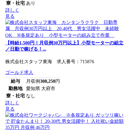
寮・社宅
あり
詳しく
見る
【時給1,500円！月収例30万円以上】小型モーターの組立
／日勤で稼げる！...
株式会社スタッフ東海 求人番号：715876
ゴールド求人
給与
月収例
308,250
円
勤務地
愛知県 大府市
寮・社宅
なし
詳しく
見る