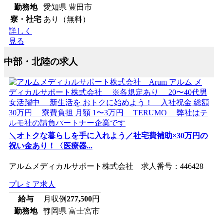
勤務地
愛知県 豊田市
寮・社宅
あり（無料）
詳しく
見る
中部・北陸の求人
＼オトクな暮らしを手に入れよう／社宅費補助×30万円の
祝い金あり！〈医療器...
アルムメディカルサポート株式会社 求人番号：446428
プレミア求人
給与
月収例
277,500
円
勤務地
静岡県 富士宮市