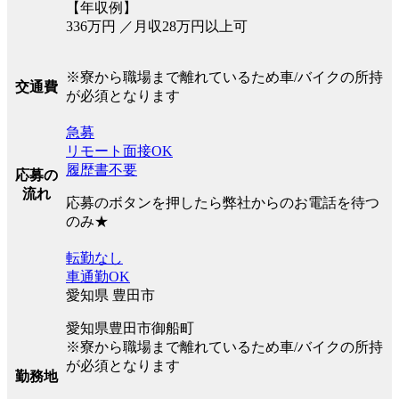
【年収例】
336万円 ／月収28万円以上可
※寮から職場まで離れているため車/バイクの所持
交通費
が必須となります
急募
リモート面接OK
履歴書不要
応募の
流れ
応募のボタンを押したら弊社からのお電話を待つ
のみ★
転勤なし
車通勤OK
愛知県 豊田市
愛知県豊田市御船町
※寮から職場まで離れているため車/バイクの所持
が必須となります
勤務地