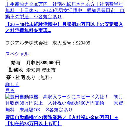
【20～40代未経験活躍中】月収例38万円以上の安定収入
と社宅費無料を実現...
フジアルテ株式会社 求人番号：929495
スペシャル
給与
月収例
389,000
円
勤務地
愛知県 豊田市
寮・社宅
あり（無料）
詳しく
見る
豊田自動織機での製造業務／【入社祝い金60万円】＋
【初任給38万円以上も可】