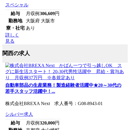
スペシャル
給与
月収例
306,609
円
勤務地
大阪府 大阪市
寮・社宅
あり
詳しく
見る
関西の求人
自動車部品の生産業務！製造経験者活躍中★20～30代の
若手スタッフ活躍中！...
株式会社BREXA Next 求人番号：G08-8943-01
シルバー求人
給与
月収例
320,000
円