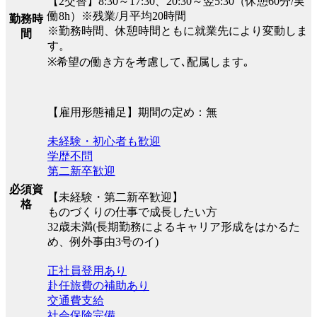
【2交替】8:30～17:30、20:30～翌5:30（休憩60分/実
働8h）※残業/月平均20時間
勤務時
※勤務時間、休憩時間ともに就業先により変動しま
間
す。
※希望の働き方を考慮して､配属します｡
【雇用形態補足】期間の定め：無
未経験・初心者も歓迎
学歴不問
第二新卒歓迎
必須資
【未経験・第二新卒歓迎】
格
ものづくりの仕事で成長したい方
32歳未満(長期勤務によるキャリア形成をはかるた
め、例外事由3号のイ)
正社員登用あり
赴任旅費の補助あり
交通費支給
社会保険完備