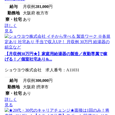
給与
月収例
281,000
円
勤務地
大阪府 枚方市
寮・社宅
あり
詳しく
見る
【月収例30万円★】家庭用給湯器の製造／夜勤専属で稼
げる！／個室社宅あり&...
ショウヨウ株式会社 求人番号：A11031
給与
月収例
300,000
円
勤務地
大阪府 摂津市
寮・社宅
あり
詳しく
見る