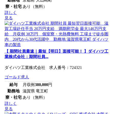
勤務地
京都府 大山崎町
寮・社宅
あり（無料）
詳しく
見る
【 期間社員最速｜最短【明日】面接可能！ 】ダイハツ工
業株式会社：期間社員...
ダイハツ工業株式会社 求人番号：724321
ゴールド求人
給与
月収例
380,000
円
勤務地
滋賀県 竜王町
寮・社宅
あり（無料）
詳しく
見る