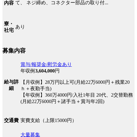
て、 ネジ締め、コネクター部品の取り付...
内容
寮・
あり
社宅
募集内容
賞与/報奨金/慰労金あり
年収例
3,604,000
円
給与詳
【月収例】28万円以上可(月給22万6000円＋残業20
細
ｈ＋夜勤手当)
【年収例】360万4000円/入社1年目 20代、2交替勤務
(月給22万6000円＋諸手当＋賞与年2回)
実費支給（上限15000円）
交通費
大量募集