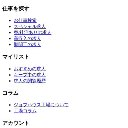
仕事を探す
お仕事検索
スペシャル求人
寮/社宅ありの求人
高収入の求人
期間工の求人
マイリスト
おすすめの求人
キープ中の求人
求人の閲覧履歴
コラム
ジョブハウス工場について
工場コラム
アカウント