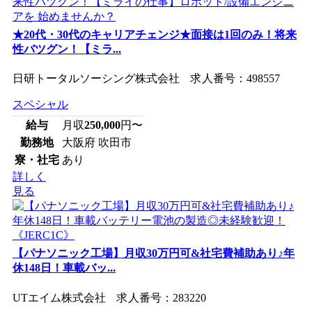
★20代・30代のキャリアチェンジ★面接は1回のみ！将来
性バツグン！【ミラ...
日研トータルソーシング株式会社 求人番号：498557
スペシャル
給与
月収
250,000
円〜
勤務地
大阪府 吹田市
寮・社宅
あり
詳しく
見る
【パナソニック工場】月収30万円可&社宅費補助あり♪年
休148日！車載バッ...
UTエイム株式会社 求人番号：283220