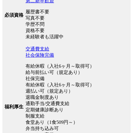
第二新卒歓迎
履歴書不要
必須資格
写真不要
学歴不問
資格不要
未経験者も活躍中
交通費支給
社会保険完備
有給休暇（入社6ヶ月～取得可）
給与前払い可（規定あり）
社保完備
有給休暇（入社6ヶ月～取得可）
週払い可（規定あり）
退職金制度あり
通勤手当/交通費支給
福利厚生
定期健康診断あり
制服支給
食堂あり（1食509円～）
弁当持ち込み可