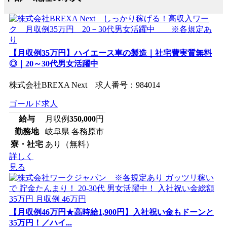
【月収例35万円】ハイエース車の製造｜社宅費実質無料
◎｜20～30代男女活躍中
株式会社BREXA Next 求人番号：984014
ゴールド求人
給与
月収例
350,000
円
勤務地
岐阜県 各務原市
寮・社宅
あり（無料）
詳しく
見る
【月収例46万円★高時給1,900円】入社祝い金もドーンと
35万円！／ハイ...