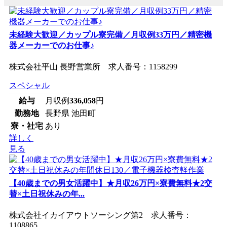
未経験大歓迎／カップル寮完備／月収例33万円／精密機
器メーカーでのお仕事♪
株式会社平山 長野営業所 求人番号：1158299
スペシャル
給与
月収例
336,058
円
勤務地
長野県 池田町
寮・社宅
あり
詳しく
見る
【40歳までの男女活躍中】★月収26万円×寮費無料★2交
替×土日祝休みの年...
株式会社イカイアウトソーシング第2 求人番号：
1108865