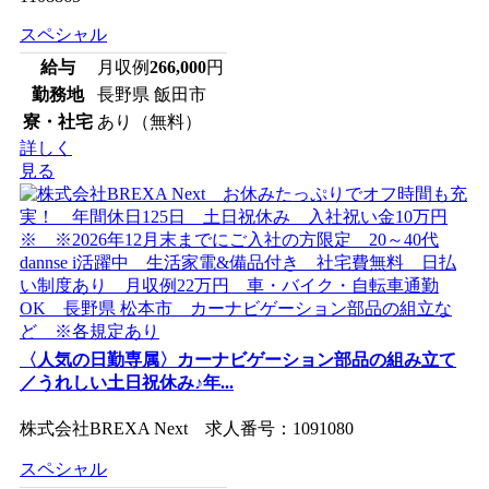
スペシャル
給与
月収例
266,000
円
勤務地
長野県 飯田市
寮・社宅
あり（無料）
詳しく
見る
〈人気の日勤専属〉カーナビゲーション部品の組み立て
／うれしい土日祝休み♪年...
株式会社BREXA Next 求人番号：1091080
スペシャル