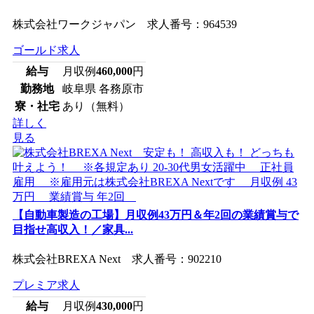
株式会社ワークジャパン 求人番号：964539
ゴールド求人
給与
月収例
460,000
円
勤務地
岐阜県 各務原市
寮・社宅
あり（無料）
詳しく
見る
【自動車製造の工場】月収例43万円＆年2回の業績賞与で
目指せ高収入！／家具...
株式会社BREXA Next 求人番号：902210
プレミア求人
給与
月収例
430,000
円