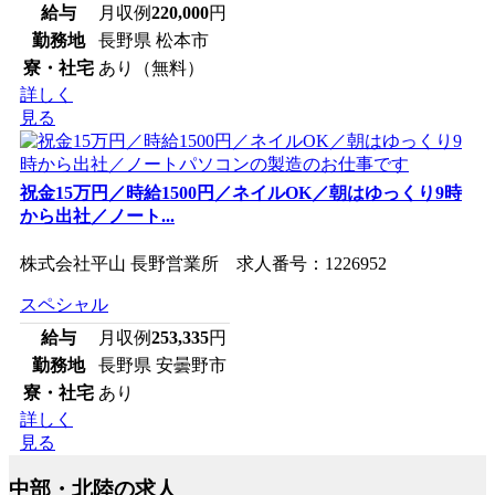
給与
月収例
220,000
円
勤務地
長野県 松本市
寮・社宅
あり（無料）
詳しく
見る
祝金15万円／時給1500円／ネイルOK／朝はゆっくり9時
から出社／ノート...
株式会社平山 長野営業所 求人番号：1226952
スペシャル
給与
月収例
253,335
円
勤務地
長野県 安曇野市
寮・社宅
あり
詳しく
見る
中部・北陸の求人