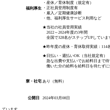
・産休／育休制度（規定有）
・正社員登用制度有
福利厚生
・雇入／定期健康診断
・他、福利厚生サービス利用など
★当社の社員登用実績
2022～2024年度の3年間
全国で328名がステップUPしています
★昨年度の産休・育休取得実績：114名
★日払い・週払いOK（当社規定有）
急な出費や支払いでお給料日まで待
働いた分の給料を給料日を待たずに
あり（無料）
寮・社宅
2024年03月08日
公開日
しています