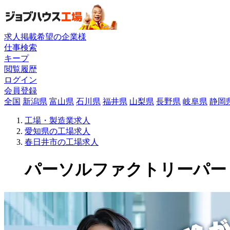
求人掲載希望の企業様
仕事検索
キープ
閲覧履歴
ログイン
会員登録
全国
新潟県
富山県
石川県
福井県
山梨県
長野県
岐阜県
静岡
工場・製造業求人
愛知県の工場求人
春日井市の工場求人
パーソルファクトリーパートナ