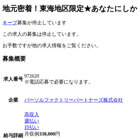
地元密着！東海地区限定★あなたにしかできな
キープ
募集が停止しています
この求人の募集は停止しています。
お手数ですが他の求人情報をご覧ください。
募集概要
972620
求人番号
※電話応募で必要になります。
パーソルファクトリーパートナーズ株式会社
企業
高収入
週払い
日払い
月収例
338,000
円
給与詳細