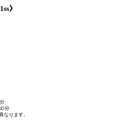
ss》
5分
間45分
異なります。