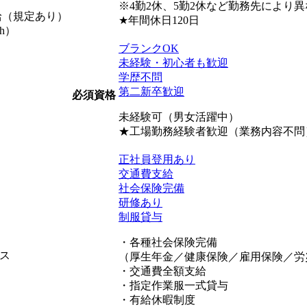
※4勤2休、5勤2休など勤務先により
支給（規定あり）
★年間休日120日
h）
ブランクOK
未経験・初心者も歓迎
学歴不問
第二新卒歓迎
必須資格
未経験可（男女活躍中）
★工場勤務経験者歓迎（業務内容不問
正社員登用あり
交通費支給
社会保険完備
研修あり
制服貸与
・各種社会保険完備
ス
（厚生年金／健康保険／雇用保険／労
・交通費全額支給
・指定作業服一式貸与
・有給休暇制度