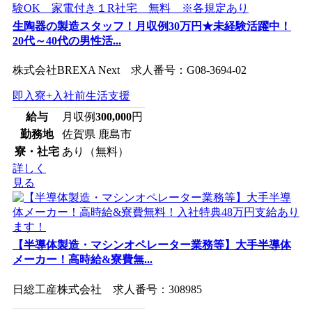
生陶器の製造スタッフ！月収例30万円★未経験活躍中！
20代～40代の男性活...
株式会社BREXA Next 求人番号：G08-3694-02
即入寮+入社前生活支援
給与
月収例
300,000
円
勤務地
佐賀県 鹿島市
寮・社宅
あり（無料）
詳しく
見る
【半導体製造・マシンオペレーター業務等】大手半導体
メーカー！高時給&寮費無...
日総工産株式会社 求人番号：308985