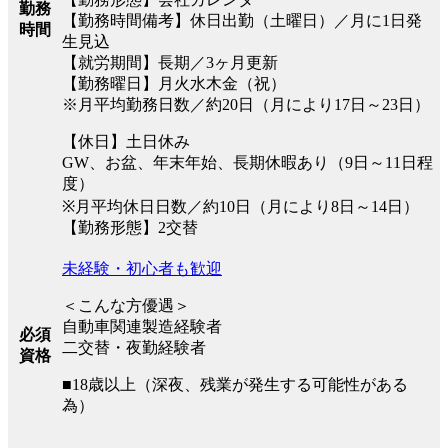
勤務
【勤務時間備考】休日出勤（土曜日）／月に1日発
時間
生見込
【就労期間】長期／3ヶ月更新
【勤務曜日】月火水木金（祝）
※月平均勤務日数／約20日（月により17日～23日）
【休日】土日休み
GW、お盆、年末年始、長期休暇あり（9日～11日程
度）
※月平均休日日数／約10日（月により8日～14日）
【勤務形態】2交替
未経験・初心者も歓迎
＜こんな方優遇＞
自動車関連製造経験者
必須
二交替・夜勤経験者
資格
■18歳以上（深夜、残業が発生する可能性がある
為）