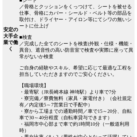
■シート
／骨格とクッションをくっつけて、シートを被せる
仕事、骨格にカバー・シールド・ベルト等の部品を
取付け、ドライヤー・アイロン等にてシワの無いシ
ートに仕上げ
安定の
大手企
■検査
業で働
／完成した全てのシートを検査(外観・仕様・機能・
く
異音)、遮音性の高い防音室で検査や実際に座って異
常がないか検査
ご自身の経験やスキル、希望に応じて最適な工程を
担当していただきますのでご安心ください。
【職場環境】
・最寄駅（JR長崎本線 神埼駅）より車で7分
・寮完備／寮費無料（家具・家電付き）（会社規定
有／内定後5～7営業日で手配中）
・寮から工場までの通勤時間／車で15～20分、自転
車で30～40分程度（自転車貸与できます）
・福岡市中心部まで車で約1時間10分（一般道利用
時）
・男女比率／8：2（男性が中心となって活躍してい