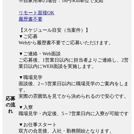
※自家用車の場合：18円/Km単位で支給
リモート面接OK
履歴書不要
【スケジュール目安（当案件）】
▼ご応募
Webから履歴書不要でご応募いただけます。
▼ご連絡・Web面談
ご応募後、1営業日以内に担当者よりご連絡し、2営
業日以内にWEB面談を実施します。
▼職場見学
面談後、2～5営業日以内に職場見学のご案内をしま
す。
実際の雰囲気を見てから決められるので安心です。
応募
の流
▼入寮
れ
職場見学・内定後、5～7営業日内に入寮が可能です
▼お仕事スタート
双方の合意後、入社・勤務開始となります。