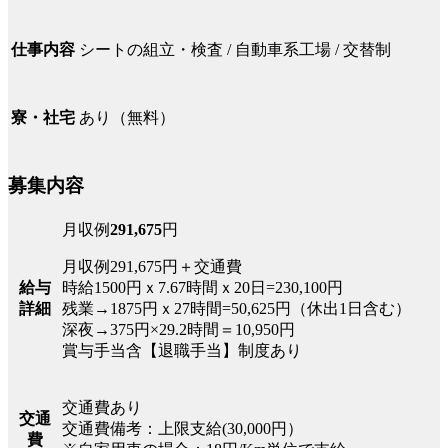
シートの組立・検査 / 自動車系工場 / 交替制
仕事内容
あり（無料）
寮・社宅
募集内容
月収例
291,675
円
月収例291,675円＋交通費
給与
時給1500円ｘ7.67時間ｘ20日=230,100円
詳細
残業→1875円ｘ27時間=50,625円（休出1日含む）
深夜→375円×29.2時間＝10,950円
賞与手当含【退職手当】制度あり
交通費あり
交通
交通費備考：上限支給(30,000円）
費