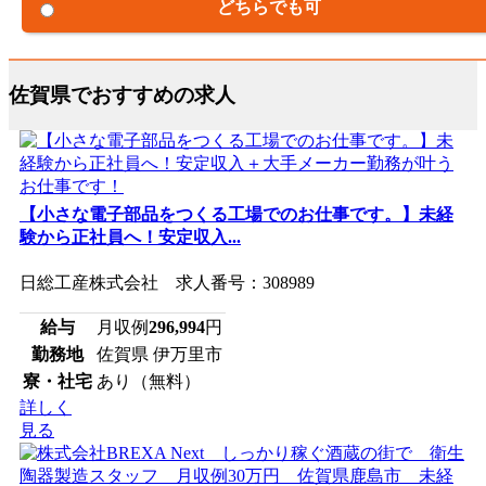
どちらでも可
佐賀県でおすすめの求人
【小さな電子部品をつくる工場でのお仕事です。】未経
験から正社員へ！安定収入...
日総工産株式会社 求人番号：308989
給与
月収例
296,994
円
勤務地
佐賀県 伊万里市
寮・社宅
あり（無料）
詳しく
見る