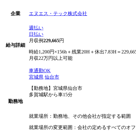
エヌエス・テック株式会社
企業
週払い
日払い
月収例
229,665
円
給与詳細
時給1,200円×156h＋残業20H＋休出7.83H＝229,66
月収22万円以上可能
車通勤OK
宮城県
仙台市
【勤務地】宮城県仙台市
多賀城駅から車15分
勤務地
就業場所：勤務地、その他会社が指定する範囲
就業場所の変更範囲：会社の定めるすべてのオフ