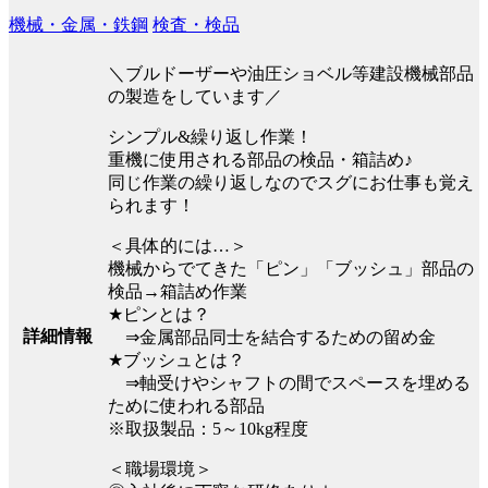
機械・金属・鉄鋼
検査・検品
＼ブルドーザーや油圧ショベル等建設機械部品
の製造をしています／
シンプル&繰り返し作業！
重機に使用される部品の検品・箱詰め♪
同じ作業の繰り返しなのでスグにお仕事も覚え
られます！
＜具体的には…＞
機械からでてきた「ピン」「ブッシュ」部品の
検品→箱詰め作業
★ピンとは？
詳細情報
⇒金属部品同士を結合するための留め金
★ブッシュとは？
⇒軸受けやシャフトの間でスペースを埋める
ために使われる部品
※取扱製品：5～10kg程度
＜職場環境＞