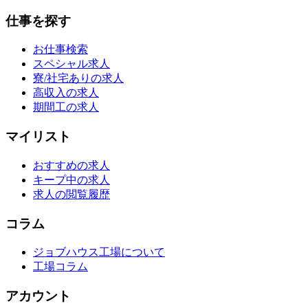
仕事を探す
お仕事検索
スペシャル求人
寮/社宅ありの求人
高収入の求人
期間工の求人
マイリスト
おすすめの求人
キープ中の求人
求人の閲覧履歴
コラム
ジョブハウス工場について
工場コラム
アカウント