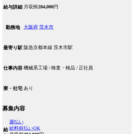
月収例
284,000
円
給与詳細
大阪府
茨木市
勤務地
阪急京都本線 茨木市駅
最寄り駅
機械系工場 / 検査・検品 / 正社員
仕事内容
あり
寮・社宅
募集内容
週払い
給料前払いOK
給