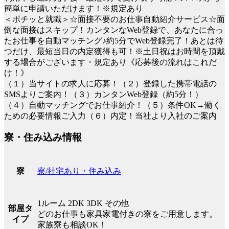
簡単に申請いただけます！※規定あり
＜ポチッと就職＞☆面接不要のお仕事自動紹介サービス☆面
倒な面接はスキップ！カンタンなWeb登録で、あなたに合っ
たお仕事を自動マッチング♪約5分でWeb登録完了！あとは待
つだけ、最短当日の内定獲得も可！※土日祝はお時間を頂戴
する場合がございます・規定あり《応募後の流れはこれだ
け！》
（１）当サイトの求人に応募！（２）登録した携帯電話の
SMSよりご案内！（３）カンタンWeb登録（約5分！）
（４）自動マッチングでお仕事紹介！（５）条件OK→働く
ための必要情報ご入力（６）内定！当社より入社のご案内
寮・住み込み情報
寮/社宅あり・住み込み
寮
1ルーム 2DK 3DK その他
部屋タ
どのお仕事も家具家電付きの寮をご用意します。
イプ
家族寮も相談OK！