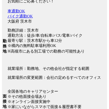
お気軽にご応募ください！
車通勤OK
バイク通勤OK
大阪府 茨木市
勤務詳細：茨木市
通勤方法：徒歩/車/自転車/バス/電車/バイク
最寄り駅：茨木市駅から車12分
勤
※構内の無料駐車場利用OK
務
※高槻市にある別工場での勤務の可能性あり
地
就業場所：勤務地、その他会社が指定する範囲
就業場所の変更範囲：会社の定めるすべてのオフィス
全国各地のキャリアセンター
面
※その他面接会場あり
接
※オンライン面接実施中
地
※家にいながらスマホで面接＆履歴書不要