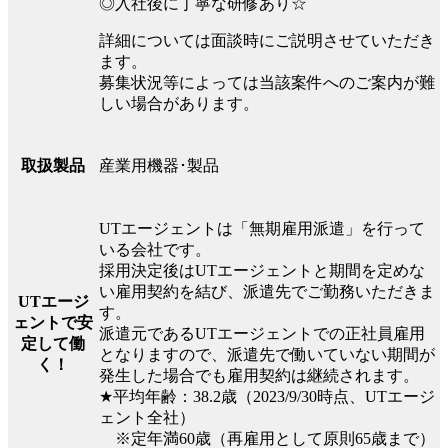
◎入社後に丁寧な研修あり☆
詳細については面談時にご説明させていただき
ます。
募集状況等によっては当該案件へのご案内が難
しい場合があります。
産業用機器･製品
取扱製品
UTエージェントは「無期雇用派遣」を行って
いる会社です。
採用決定後はUTエージェントと期間を定めな
い雇用契約を結び、派遣先でご勤務いただきま
UTエージ
す。
ェントで安
派遣元であるUTエージェントでの正社員雇用
定して働
となりますので、派遣先で働いていない期間が
く！
発生した場合でも雇用契約は継続されます。
★平均年齢：38.2歳（2023/9/30時点、UTエージ
ェント全社）
※定年満60歳（再雇用として原則65歳まで）