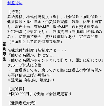
制服貸与
【待遇】
昇給昇格、株式付与制度（※）、社会保険・雇用保険・
健康保険・厚生年金・労災保険完備、残業、休出手当有
り、深夜手当、有給休暇、慶弔休暇、通勤交通費支給、
社宅完備（※規定あり）、制服貸与（制服着用の職場の
み）、従業員持株会、資格取得制度あり、定年満60歳
（再雇用として原則65歳迄就業）
福
利
※株式付与制度（新制度スタート）
厚
「働いた時間が、株になる。」
生
・働いた時間がポイントとして貯まり、累計に応じてUT
グループ株式に交換
・一度退職しても、戻ってきた際には過去の労働時間か
ら再び積み上げが可能(※)
※退職後5年以内、規定あり
【交通費】
上限30,000円まで支給 ※会社規定有り
【受動喫煙対策】