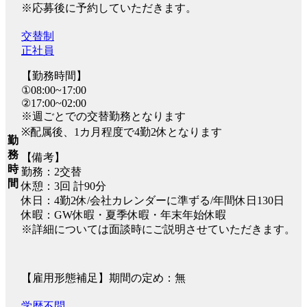
※応募後に予約していただきます。
交替制
正社員
【勤務時間】
①08:00~17:00
②17:00~02:00
※週ごとでの交替勤務となります
※配属後、1カ月程度で4勤2休となります
勤
務
【備考】
時
勤務：2交替
間
休憩：3回 計90分
休日：4勤2休/会社カレンダーに準ずる/年間休日130日
休暇：GW休暇・夏季休暇・年末年始休暇
※詳細については面談時にご説明させていただきます。
【雇用形態補足】期間の定め：無
学歴不問