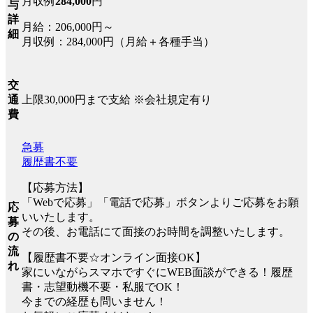
月収例
284,000
円
与
詳
月給：206,000円～
細
月収例：284,000円（月給＋各種手当）
交
上限30,000円まで支給 ※会社規定有り
通
費
急募
履歴書不要
【応募方法】
「Webで応募」「電話で応募」ボタンよりご応募をお願
応
いいたします。
募
その後、お電話にて面接のお時間を調整いたします。
の
流
【履歴書不要☆オンライン面接OK】
れ
家にいながらスマホですぐにWEB面談ができる！履歴
書・志望動機不要・私服でOK！
今までの経歴も問いません！