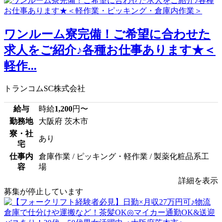
ワンルーム寮完備！ご希望に合わせた
求人をご紹介♪各種お仕事あります★＜
軽作...
トランコムSC株式会社
給与
時給
1,200
円〜
勤務地
大阪府 茨木市
寮・社
あり
宅
仕事内
倉庫作業 / ピッキング・軽作業 / 製薬化粧品系工
容
場
詳細を表示
募集が停止しています