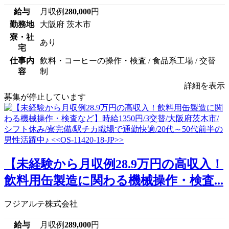
給与
月収例
280,000
円
勤務地
大阪府 茨木市
寮・社
あり
宅
仕事内
飲料・コーヒーの操作・検査 / 食品系工場 / 交替
容
制
詳細を表示
募集が停止しています
【未経験から月収例28.9万円の高収入！
飲料用缶製造に関わる機械操作・検査...
フジアルテ株式会社
給与
月収例
289,000
円