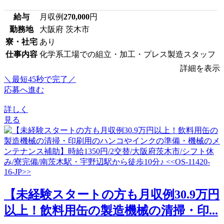
給与
月収例
270,000
円
勤務地
大阪府 茨木市
寮・社宅
あり
仕事内容
化学系工場での組立・加工・プレス製造スタッフ
詳細を表示
＼最短45秒で完了／
応募へ進む
詳しく
見る
【未経験スタートの方も月収例30.9万円
以上！飲料用缶の製造機械の清掃・印...