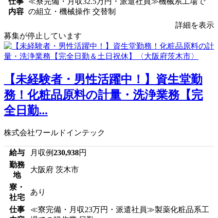
仕事
≪寮完備・月収32.5万円・派遣社員≫機械系工場で
内容
の組立・機械操作 交替制
詳細を表示
募集が停止しています
【未経験者・男性活躍中！】資生堂勤
務！化粧品原料の計量・洗浄業務【完
全日勤...
株式会社ワールドインテック
給与
月収例
230,938
円
勤務
大阪府 茨木市
地
寮・
あり
社宅
仕事
≪寮完備・月収23万円・派遣社員≫製薬化粧品系工