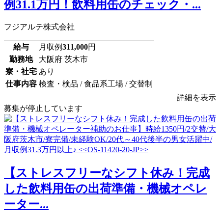
例31.1万円！飲料用缶のチェック・...
フジアルテ株式会社
給与
月収例
311,000
円
勤務地
大阪府 茨木市
寮・社宅
あり
仕事内容
検査・検品 / 食品系工場 / 交替制
詳細を表示
募集が停止しています
【ストレスフリーなシフト休み！完成
した飲料用缶の出荷準備・機械オペレ
ーター...