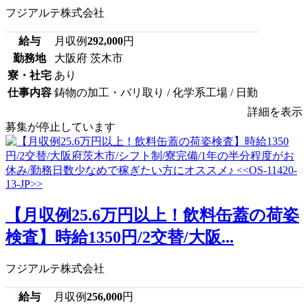
フジアルテ株式会社
給与
月収例
292,000
円
勤務地
大阪府 茨木市
寮・社宅
あり
仕事内容
鋳物の加工・バリ取り / 化学系工場 / 日勤
詳細を表示
募集が停止しています
【月収例25.6万円以上！飲料缶蓋の荷姿
検査】時給1350円/2交替/大阪...
フジアルテ株式会社
給与
月収例
256,000
円