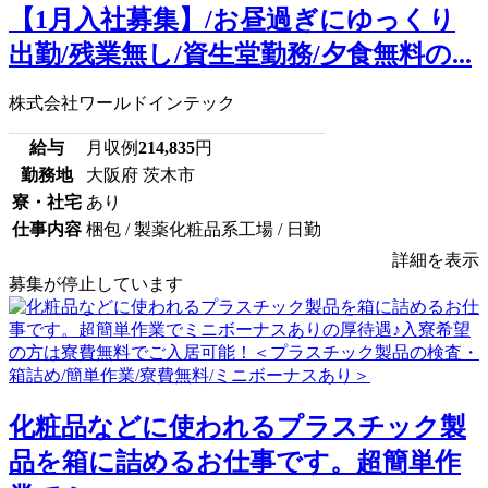
【1月入社募集】/お昼過ぎにゆっくり
出勤/残業無し/資生堂勤務/夕食無料の...
株式会社ワールドインテック
給与
月収例
214,835
円
勤務地
大阪府 茨木市
寮・社宅
あり
仕事内容
梱包 / 製薬化粧品系工場 / 日勤
詳細を表示
募集が停止しています
化粧品などに使われるプラスチック製
品を箱に詰めるお仕事です。超簡単作