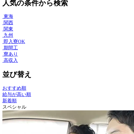
人気の条件から検索
東海
関西
関東
九州
即入寮OK
期間工
寮あり
高収入
並び替え
おすすめ順
給与が高い順
新着順
スペシャル