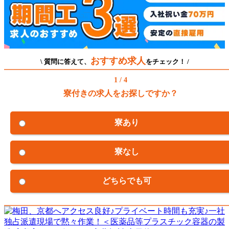
おすすめ求人
\ 質問に答えて、
をチェック！ /
1 / 4
寮付きの求人をお探しですか？
寮あり
寮なし
どちらでも可