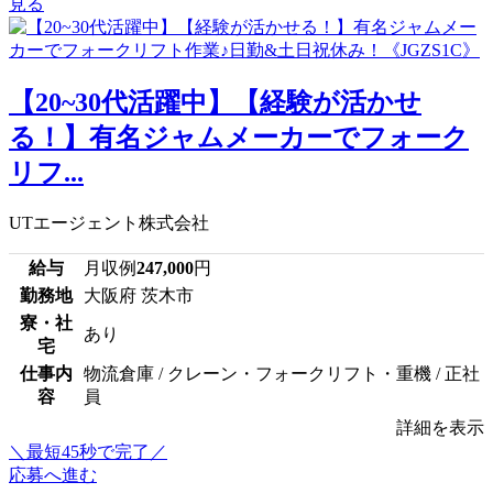
見る
【20~30代活躍中】【経験が活かせ
る！】有名ジャムメーカーでフォーク
リフ...
UTエージェント株式会社
給与
月収例
247,000
円
勤務地
大阪府 茨木市
寮・社
あり
宅
仕事内
物流倉庫 / クレーン・フォークリフト・重機 / 正社
容
員
詳細を表示
＼最短45秒で完了／
応募へ進む