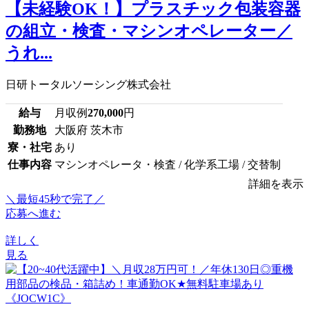
【未経験OK！】プラスチック包装容器
の組立・検査・マシンオペレーター／
うれ...
日研トータルソーシング株式会社
給与
月収例
270,000
円
勤務地
大阪府 茨木市
寮・社宅
あり
仕事内容
マシンオペレータ・検査 / 化学系工場 / 交替制
詳細を表示
＼最短45秒で完了／
応募へ進む
詳しく
見る