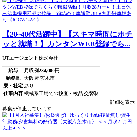
【20~40代活躍中】【スキマ時間にポチ
ッと就職！】カンタンWEB登録でら...
UTエージェント株式会社
給与
月収例
284,000
円
勤務地
大阪府 茨木市
寮・社宅
あり
仕事内容
機械系工場での検査・検品 交替制
詳細を表示
募集が停止しています