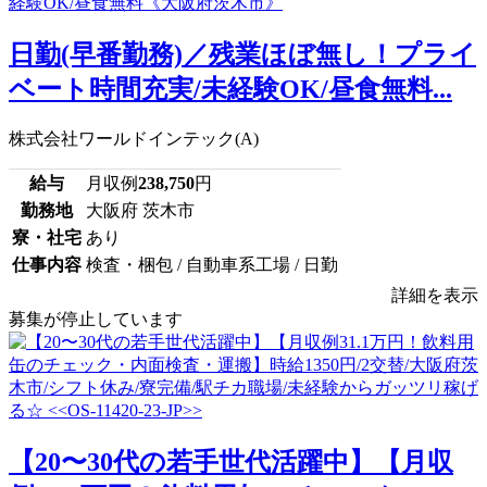
日勤(早番勤務)／残業ほぼ無し！プライ
ベート時間充実/未経験OK/昼食無料...
株式会社ワールドインテック(A)
給与
月収例
238,750
円
勤務地
大阪府 茨木市
寮・社宅
あり
仕事内容
検査・梱包 / 自動車系工場 / 日勤
詳細を表示
募集が停止しています
【20〜30代の若手世代活躍中】【月収