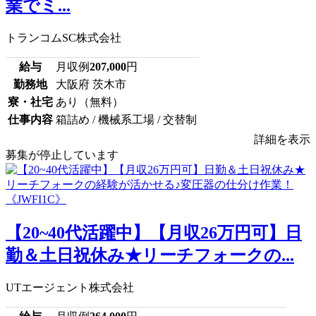
業でミ...
トランコムSC株式会社
給与
月収例
207,000
円
勤務地
大阪府 茨木市
寮・社宅
あり（無料）
仕事内容
箱詰め / 機械系工場 / 交替制
詳細を表示
募集が停止しています
【20~40代活躍中】【月収26万円可】日
勤＆土日祝休み★リーチフォークの...
UTエージェント株式会社