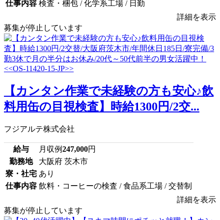
仕事内容
検査・梱包 / 化学系工場 / 日勤
詳細を表示
募集が停止しています
【カンタン作業で未経験の方も安心♪飲
料用缶の目視検査】時給1300円/2交...
フジアルテ株式会社
給与
月収例
247,000
円
勤務地
大阪府 茨木市
寮・社宅
あり
仕事内容
飲料・コーヒーの検査 / 食品系工場 / 交替制
詳細を表示
募集が停止しています