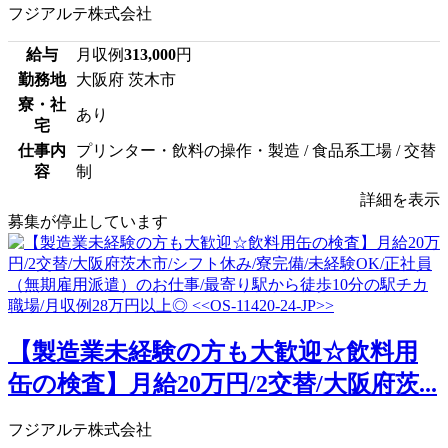
フジアルテ株式会社
給与
月収例
313,000
円
勤務地
大阪府 茨木市
寮・社
あり
宅
仕事内
プリンター・飲料の操作・製造 / 食品系工場 / 交替
容
制
詳細を表示
募集が停止しています
【製造業未経験の方も大歓迎☆飲料用
缶の検査】月給20万円/2交替/大阪府茨...
フジアルテ株式会社