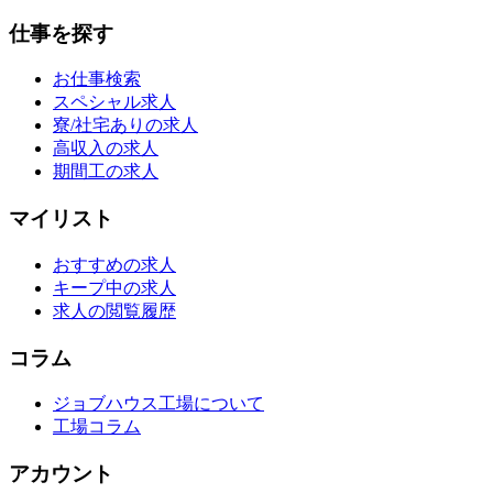
仕事を探す
お仕事検索
スペシャル求人
寮/社宅ありの求人
高収入の求人
期間工の求人
マイリスト
おすすめの求人
キープ中の求人
求人の閲覧履歴
コラム
ジョブハウス工場について
工場コラム
アカウント