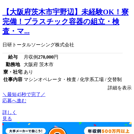
【大阪府茨木市宇野辺】未経験OK！寮
完備！プラスチック容器の組立・検
査・マ...
日研トータルソーシング株式会社
給与
月収例
270,000
円
勤務地
大阪府 茨木市
寮・社宅
あり
仕事内容
マシンオペレータ・検査 / 化学系工場 / 交替制
詳細を表示
＼最短45秒で完了／
応募へ進む
詳しく
見る