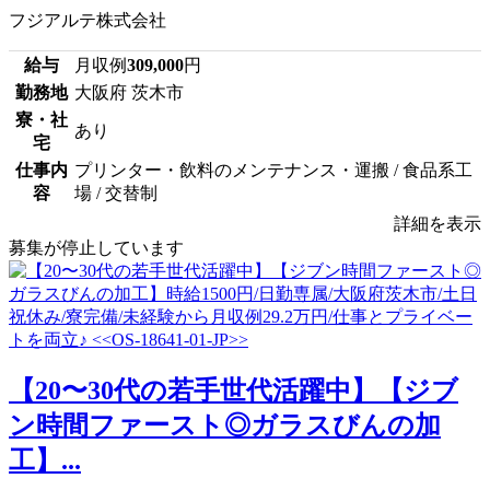
フジアルテ株式会社
給与
月収例
309,000
円
勤務地
大阪府 茨木市
寮・社
あり
宅
仕事内
プリンター・飲料のメンテナンス・運搬 / 食品系工
容
場 / 交替制
詳細を表示
募集が停止しています
【20〜30代の若手世代活躍中】【ジブ
ン時間ファースト◎ガラスびんの加
工】...