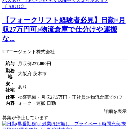
【フォークリフト経験者必見】日勤×月
収27万円可♪物流倉庫で仕分けや運搬
な...
UTエージェント株式会社
給与
月収例
277,000
円
勤務
大阪府 茨木市
地
寮・
あり
社宅
仕事
≪寮完備・月収27.5万円・正社員≫物流倉庫でのフ
内容
ォーク・運搬 日勤
詳細を表示
募集が停止しています