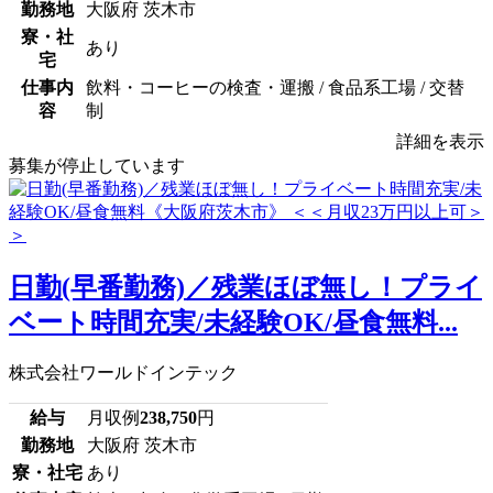
勤務地
大阪府 茨木市
寮・社
あり
宅
仕事内
飲料・コーヒーの検査・運搬 / 食品系工場 / 交替
容
制
詳細を表示
募集が停止しています
日勤(早番勤務)／残業ほぼ無し！プライ
ベート時間充実/未経験OK/昼食無料...
株式会社ワールドインテック
給与
月収例
238,750
円
勤務地
大阪府 茨木市
寮・社宅
あり