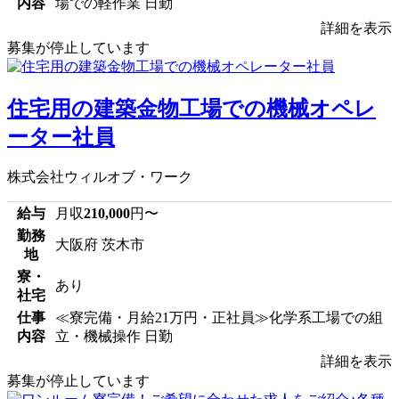
内容
場での軽作業 日勤
詳細を表示
募集が停止しています
住宅用の建築金物工場での機械オペレ
ーター社員
株式会社ウィルオブ・ワーク
給与
月収
210,000
円〜
勤務
大阪府 茨木市
地
寮・
あり
社宅
仕事
≪寮完備・月給21万円・正社員≫化学系工場での組
内容
立・機械操作 日勤
詳細を表示
募集が停止しています