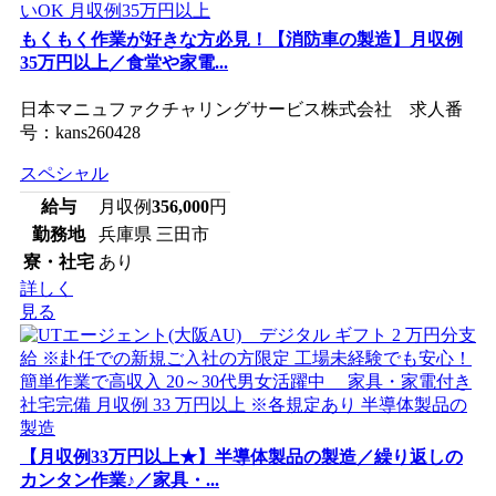
もくもく作業が好きな方必見！【消防車の製造】月収例
35万円以上／食堂や家電...
日本マニュファクチャリングサービス株式会社 求人番
号：kans260428
スペシャル
給与
月収例
356,000
円
勤務地
兵庫県 三田市
寮・社宅
あり
詳しく
見る
【月収例33万円以上★】半導体製品の製造／繰り返しの
カンタン作業♪／家具・...