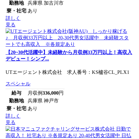
勤務地
兵庫県 加古川市
寮・社宅
あり
詳しく
見る
【20~30代活躍中】未経験から月収例33万円以上！高収入
デビュー！シンプ...
UTエージェント株式会社 求人番号：KS櫨谷CL_PLX1
スペシャル
給与
月収例
336,000
円
勤務地
兵庫県 神戸市
寮・社宅
あり
詳しく
見る