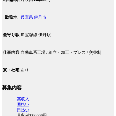
兵庫県
伊丹市
勤務地
JR宝塚線 伊丹駅
最寄り駅
自動車系工場 / 組立・加工・プレス / 交替制
仕事内容
あり
寮・社宅
募集内容
高収入
週払い
日払い
月収例
338,000
円