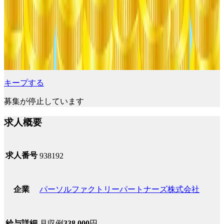
キープする
募集が停止しています
求人概要
求人番号
938192
パーソルファクトリーパートナーズ株式会社
企業
月収例
338,000
円
給与詳細