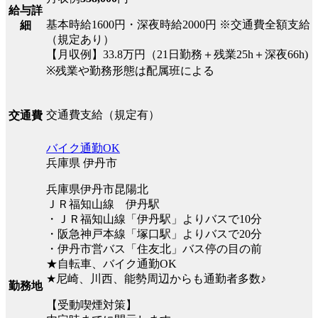
給与詳
基本時給1600円・深夜時給2000円 ※交通費全額支給
細
（規定あり）
【月収例】33.8万円（21日勤務＋残業25h＋深夜66h)
※残業や勤務形態は配属班による
交通費支給（規定有）
交通費
バイク通勤OK
兵庫県 伊丹市
兵庫県伊丹市昆陽北
ＪＲ福知山線 伊丹駅
・ＪＲ福知山線「伊丹駅」よりバスで10分
・阪急神戸本線「塚口駅」よりバスで20分
・伊丹市営バス「住友北」バス停の目の前
★自転車、バイク通勤OK
★尼崎、川西、能勢周辺からも通勤者多数♪
勤務地
【受動喫煙対策】