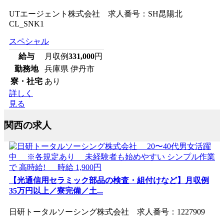
UTエージェント株式会社 求人番号：SH昆陽北
CL_SNK1
スペシャル
給与
月収例
331,000
円
勤務地
兵庫県 伊丹市
寮・社宅
あり
詳しく
見る
関西の求人
【光通信用セラミック部品の検査・組付けなど】月収例
35万円以上／寮完備／土...
日研トータルソーシング株式会社 求人番号：1227909