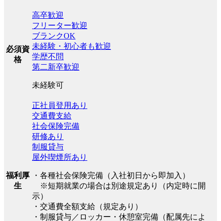
高卒歓迎
フリーター歓迎
ブランクOK
未経験・初心者も歓迎
必須資
学歴不問
格
第二新卒歓迎
未経験可
正社員登用あり
交通費支給
社会保険完備
研修あり
制服貸与
屋外喫煙所あり
福利厚
・各種社会保険完備（入社初日から即加入）
生
※短期就業の場合は別途規定あり（内定時に開
示）
・交通費全額支給（規定あり）
・制服貸与／ロッカー・休憩室完備（配属先によ