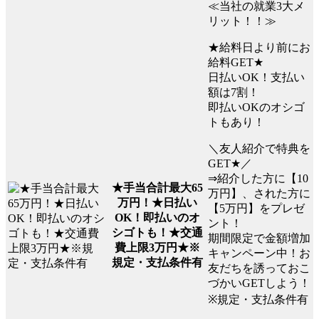
≪当社の就業3大メ
リット！！≫
★給料日より前にお
給料GET★
日払いOK！支払い
額は7割！
即払いOKのオシゴ
トもあり！
＼友人紹介で特典を
GET★／
⇒紹介した方に【10
★手当合計最大65
万円】、された方に
万円！★日払い
【5万円】をプレゼ
OK！即払いのオ
ント！
シゴトも！★交通
期間限定で金額増加
費上限3万円★※
キャンペーン中！お
規定・支払条件有
友だちを誘っておこ
づかいGETしよう！
※規定・支払条件有