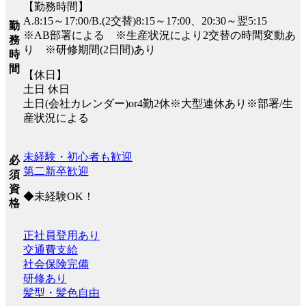
【勤務時間】
A.8:15～17:00/B.(2交替)8:15～17:00、20:30～翌5:15
勤
※AB部署による ※生産状況により2交替の時間変動あ
務
り ※研修期間(2日間)あり
時
間
【休日】
土日 休日
土日(会社カレンダー)or4勤2休※大型連休あり※部署/生
産状況による
未経験・初心者も歓迎
必
第二新卒歓迎
須
資
◆未経験OK！
格
正社員登用あり
交通費支給
社会保険完備
研修あり
髪型・髪色自由