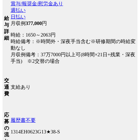
賞与/報奨金/慰労金あり
週払い
日払い
給
月収例
377,000
円
与
詳
時給：1650～2063円
細
時給備考：※時間外・深夜手当含む※研修期間の時給変
動なし
月収例備考：37万7000円以上可(8時間×21日+残業・深夜
手当) ※2交替の場合
交
支給あり
通
費
応
履歴書不要
募
の
1314EH0623G13★38-S
流