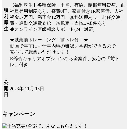
【福利厚生】各種保険・手当、有給、制服無料貸与、正
福
社員登用制度あり、寮費0円、家電付き1R寮完備、入社
利
祝金17万円、満了金12万円、無料送迎あり、赴任交通
厚
費・通勤交通費支給 ※規定・支払い条件あり
生
◆オンライン医師相談サポート(24H対応)
★就業前トレーニング：前トレ付！★
動画で事前にお仕事内容の確認／学習ができるので
安心して就業いただけます！
※綜合キャリアオプションなら全案件、安心の「前ト
レ」付き
公
2023年 11月 13日
開
日
キャンペーン