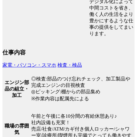
デジタル化によって
中間コストを省き、
働く人の生活をより
豊かにするような仕
事の提供をしてまい
ります。
仕事内容
家電・パソコン・スマホ
検査・検品
◎検査:部品のつけ忘れチェック、加工製品や
エンジン部
完成エンジンの目視検査
品の組立・
◎ピッキング:棚からの部品集め
加工
※作業内容は配属先による
午前と午後に各10分間の有給休憩あり♪
社内設備も充実！
職場の雰囲
売店/社食/ATM/カギ付き個人ロッカー/シャワ
気
ー室/診療所/喫煙所も完備でとっても働きやす