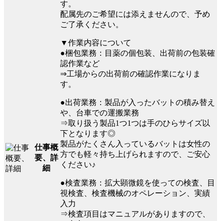
す。
配属先のご希望には添えませんので、予め
ご了承ください。
▼作業内容について
●梱包業務：目薬の個包装、出荷前の包装確
認作業など
⇒工場からの出荷前の確認作業になりま
す。
●出荷業務：製品が入ったバットの積み替え
や、台車での運搬業務
⇒取り扱う製品1つ1つは手のひらサイズ以
下となります◎
製品がたくさん入っているバットは女性の
仕事概
方でも軽々持ち上げられますので、ご安心
要、詳
ください♪
細
●検査業務：拡大顕微鏡を使っての検査、目
視検査、検査機械のオペレーション、実績
入力
⇒検査項目はマニュアルがありますので、