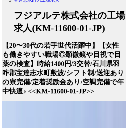
宝達志水町の工場求人
フジアルテ株式会社の工場
求人(KM-11600-01-JP)
【20〜30代の若手世代活躍中】【女性
も働きやすい職場◎顕微鏡や目視で目
薬の検査】時給1400円/3交替/石川県羽
咋郡宝達志水町敷波/シフト制/送迎あり
の寮完備/定着奨励金あり/空調完備で年
中快適♪ <<KM-11600-01-JP>>