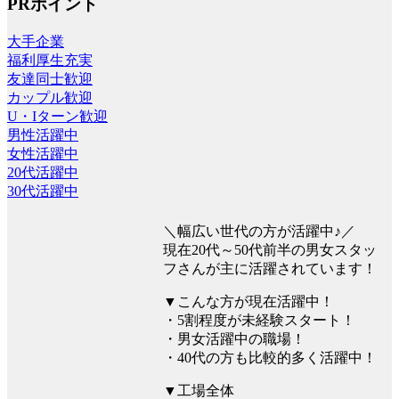
PRポイント
大手企業
福利厚生充実
友達同士歓迎
カップル歓迎
U・Iターン歓迎
男性活躍中
女性活躍中
20代活躍中
30代活躍中
＼幅広い世代の方が活躍中♪／
現在20代～50代前半の男女スタッ
フさんが主に活躍されています！
▼こんな方が現在活躍中！
・5割程度が未経験スタート！
・男女活躍中の職場！
・40代の方も比較的多く活躍中！
▼工場全体