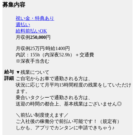
募集内容
祝い金・特典あり
週払い
給料前払いOK
月収例
250,000
円
月収例25万円/時給1400円
内訳：155h（内深夜52.9h）＋交通費
※深夜手当含む
給与
▼残業について
詳細
ご自宅からお車で通勤される方は、
状況に応じて月平均15時間程度の残業をしていただけ
ます。
乗合いタクシーで通勤される方は、
送迎の時間の都合上、基本残業はございません◎
＼前払い制度使えます／
ご入社後の稼働分で前払い可能です！（規定有）
しかも、アプリでカンタンに申請できちゃう♪