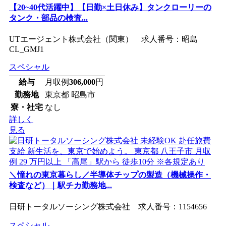
【20~40代活躍中】【日勤×土日休み】タンクローリーの
タンク・部品の検査...
UTエージェント株式会社（関東） 求人番号：昭島
CL_GMJ1
スペシャル
給与
月収例
306,000
円
勤務地
東京都 昭島市
寮・社宅
なし
詳しく
見る
＼憧れの東京暮らし／半導体チップの製造（機械操作・
検査など）｜駅チカ勤務地...
日研トータルソーシング株式会社 求人番号：1154656
スペシャル