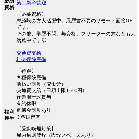
必須
第二新卒歓迎
資格
【応募資格】
未経験の方大活躍中、履歴書不要のリモート面接OK
です。
その他、学歴不問、無資格、フリーターの方なども大
活躍中です◎
交通費支給
社会保険完備
【待遇】
各種保険完備
前払い制度（稼働分）
交通費支給（日額上限1,500円）
作業服一式貸与
有給休暇
退職金制度あり
福利
※各規定有
厚生
【受動喫煙対策】
屋内原則禁煙（喫煙スペースあり）