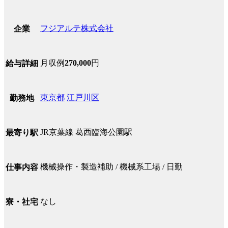
フジアルテ株式会社
企業
月収例
270,000
円
給与詳細
東京都
江戸川区
勤務地
JR京葉線 葛西臨海公園駅
最寄り駅
機械操作・製造補助 / 機械系工場 / 日勤
仕事内容
なし
寮・社宅