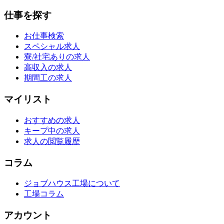
仕事を探す
お仕事検索
スペシャル求人
寮/社宅ありの求人
高収入の求人
期間工の求人
マイリスト
おすすめの求人
キープ中の求人
求人の閲覧履歴
コラム
ジョブハウス工場について
工場コラム
アカウント