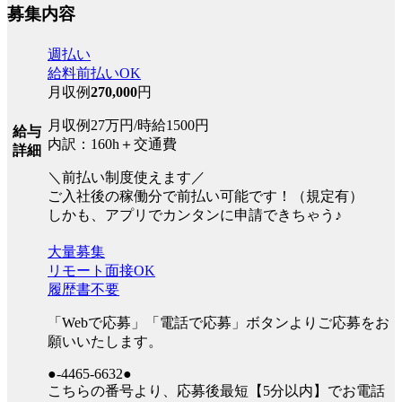
募集内容
週払い
給料前払いOK
月収例
270,000
円
月収例27万円/時給1500円
給与
内訳：160h＋交通費
詳細
＼前払い制度使えます／
ご入社後の稼働分で前払い可能です！（規定有）
しかも、アプリでカンタンに申請できちゃう♪
大量募集
リモート面接OK
履歴書不要
「Webで応募」「電話で応募」ボタンよりご応募をお
願いいたします。
●-4465-6632●
こちらの番号より、応募後最短【5分以内】でお電話